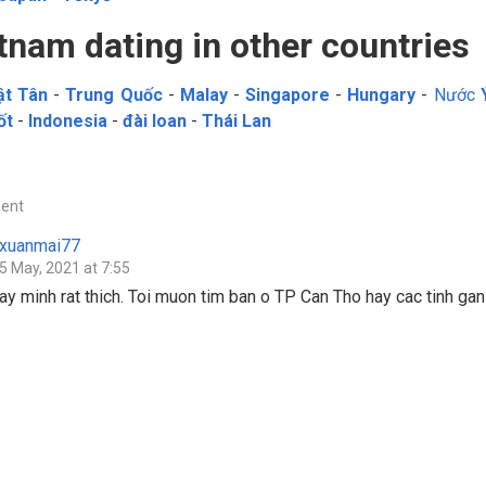
tnam dating in other countries
ật Tân
-
Trung Quốc
-
Malay
-
Singapore
-
Hungary
-
Nước
ốt
-
Indonesia
-
đài loan
-
Thái Lan
ent
xuanmai77
5 May, 2021 at 7:55
ay minh rat thich. Toi muon tim ban o TP Can Tho hay cac tinh ga