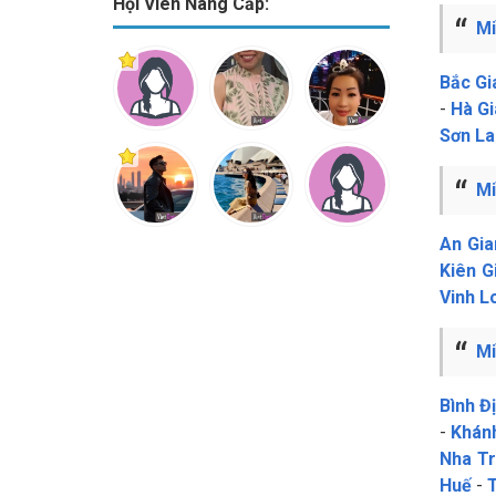
Hội Viên Nâng Cấp:
Mi
Bắc Gi
-
Hà G
Sơn La
Mi
An Gia
Kiên G
Vinh L
Mi
Bình Đ
-
Khán
Nha T
Huế
-