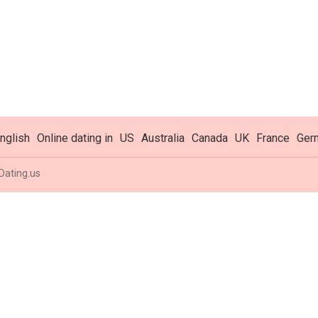
nglish
Online dating in
US
Australia
Canada
UK
France
Ger
Dating.us