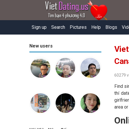
Sign up
Search
Pictures
Help
Blogs
Vid
New users
Vie
Can
60279 v
Find si
thí dat
girlfri
area or
Onl