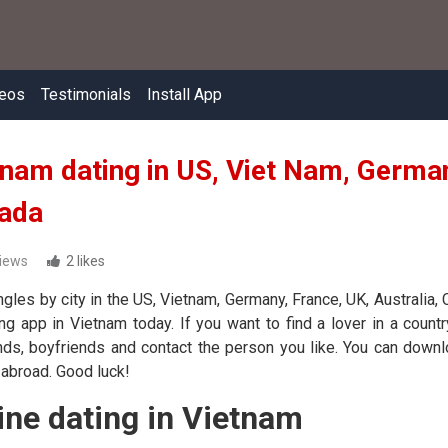
eos
Testimonials
Install App
tnam dating in US, Viet Nam, German
ada
iews
2 likes
ngles by city in the US, Vietnam, Germany, France, UK, Australia, 
ing app in Vietnam today. If you want to find a lover in a countr
ends, boyfriends and contact the person you like. You can down
 abroad. Good luck!
ine dating in Vietnam