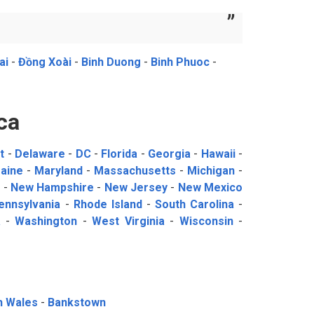
ai
-
Đồng Xoài
-
Binh Duong
-
Binh Phuoc
-
ca
t
-
Delaware
-
DC
-
Florida
-
Georgia
-
Hawaii
-
aine
-
Maryland
-
Massachusetts
-
Michigan
-
a
-
New Hampshire
-
New Jersey
-
New Mexico
ennsylvania
-
Rhode Island
-
South Carolina
-
a
-
Washington
-
West Virginia
-
Wisconsin
-
h Wales
-
Bankstown