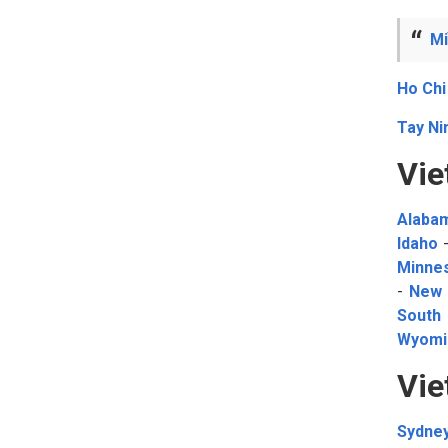
M
Ho Chi
Tay Ni
Vie
Alaba
Idaho
Minne
-
New 
South
Wyomi
Vie
Sydne