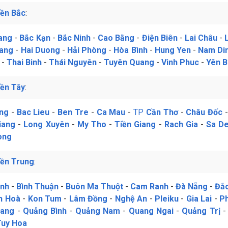
ền Bắc
:
ang
-
Bắc Kạn
-
Bắc Ninh
-
Cao Bằng
-
Điện Biên
-
Lai Châu
-
iang
-
Hai Duong
-
Hải Phòng
-
Hòa Bình
-
Hung Yen
-
Nam Di
-
Thai Binh
-
Thái Nguyên
-
Tuyên Quang
-
Vinh Phuc
-
Yên B
ền Tây
:
ng
-
Bac Lieu
-
Ben Tre
-
Ca Mau
-
TP
Cần Thơ
-
Châu Đốc
iang
-
Long Xuyên
-
My Tho
-
Tiền Giang
-
Rach Gia
-
Sa D
ong
ền Trung
:
ịnh
-
Bình Thuận
-
Buôn Ma Thuột
-
Cam Ranh
-
Đà Nẵng
-
Đắc
h Hoà
-
Kon Tum
-
Lâm Đồng
-
Nghệ An
-
Pleiku
-
Gia Lai
-
P
rang
-
Quảng Bình
-
Quảng Nam
-
Quang Ngai
-
Quảng Trị
Tuy Hoa