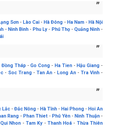
Lạng Sơn
-
Lào Cai
-
Hà Đông
-
Ha Nam
-
Hà Nội
nh
-
Ninh Binh
-
Phu Ly
-
Phú Thọ
-
Quảng Ninh
-
ái
-
Đồng Tháp
-
Go Cong
-
Ha Tien
-
Hậu Giang
-
ec
-
Soc Trang
-
Tan An
-
Long An
-
Tra Vinh
-
 Lắc
-
Đắc Nông
-
Hà Tĩnh
-
Hai Phong
-
Hoi An
han Rang
-
Phan Thiet
-
Phú Yên
-
Ninh Thuận
-
-
Qui Nhon
-
Tam Ky
-
Thanh Hoá
-
Thừa Thiên