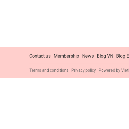
Contact us
Membership
News
Blog VN
Blog E
Terms and conditions
Privacy policy
Powered by
Viet