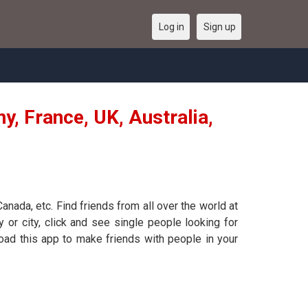
Log in
Sign up
y, France, UK, Australia,
Canada, etc. Find friends from all over the world at
y or city, click and see single people looking for
load this app to make friends with people in your