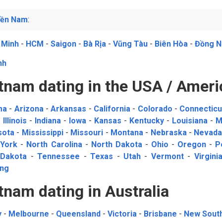
iền Nam
:
 Minh
-
HCM
-
Saigon
-
Bà Rịa
-
Vũng Tàu
-
Biên Hòa
-
Đồng N
nh
tnam dating in the USA / Ameri
ma
-
Arizona
-
Arkansas
-
California
-
Colorado
-
Connecticu
-
Illinois
-
Indiana
-
Iowa
-
Kansas
-
Kentucky
-
Louisiana
-
M
sota
-
Mississippi
-
Missouri
-
Montana
-
Nebraska
-
Nevad
York
-
North Carolina
-
North Dakota
-
Ohio
-
Oregon
-
P
 Dakota
-
Tennessee
-
Texas
-
Utah
-
Vermont
-
Virgini
ng
tnam dating in Australia
y
-
Melbourne
-
Queensland
-
Victoria
-
Brisbane
-
New Sout