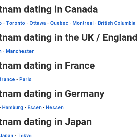
tnam dating in Canada
o
-
Toronto
-
Ottawa
-
Quebec
-
Montreal
-
British Columbia
tnam dating in the UK / Englan
n
-
Manchester
tnam dating in France
-france
-
Paris
tnam dating in Germany
-
Hamburg
-
Essen
-
Hessen
tnam dating in Japan
 Japan
-
Tōkyō