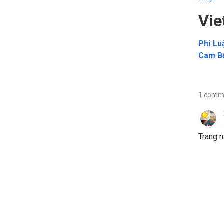
Vie
Phi Lu
Cam B
1 comm
Trang n