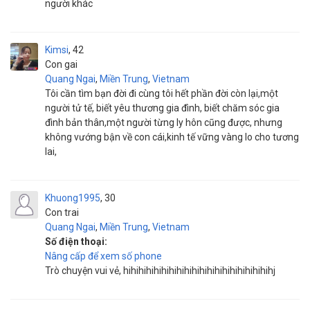
người khác
Kimsi
42
Con gai
Quang Ngai
,
Miền Trung
,
Vietnam
Tôi cần tìm bạn đời đi cùng tôi hết phần đời còn lại,một
người tử tế, biết yêu thương gia đình, biết chăm sóc gia
đình bản thân,một người từng ly hôn cũng được, nhưng
không vướng bận về con cái,kinh tế vững vàng lo cho tương
lai,
Khuong1995
30
Con trai
Quang Ngai
,
Miền Trung
,
Vietnam
Số điện thoại:
Nâng cấp để xem số phone
Trò chuyện vui vẻ, hihihihihihihihihihihihihihihihihihihihj