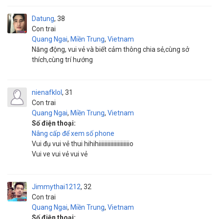
Datung
38
Con trai
Quang Ngai
,
Miền Trung
,
Vietnam
Năng động, vui vẻ và biết cảm thông chia sẻ,cùng sở
thích,cùng trí hướng
nienafklol
31
Con trai
Quang Ngai
,
Miền Trung
,
Vietnam
Số điện thoại:
Nâng cấp để xem số phone
Vui đụ vui vẻ thui hihihiiiiiiiiiiiiiiiiiiiiio
Vui ve vui vẻ vui vẻ
Jimmythai1212
32
Con trai
Quang Ngai
,
Miền Trung
,
Vietnam
Số điện thoại: