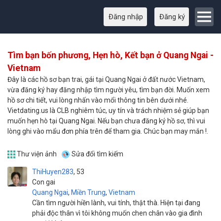
Đăng nhập
Đăng ký
Tìm bạn bốn phương, Hẹn hò, Kết bạn ở Quang Ngai -
Vietnam
Đây là các hồ sơ bạn trai, gái tại Quang Ngai ở đất nước Vietnam,
vừa đăng ký hay đăng nhập tìm người yêu, tìm bạn đời. Muốn xem
hồ sơ chi tiết, vui lòng nhấn vào mổi thông tin bên dưới nhé.
Vietdating.us là CLB nghiêm túc, uy tín và trách nhiệm sẻ giúp bạn
muốn hẹn hò tại Quang Ngai. Nếu bạn chưa đăng ký hồ sơ, thì vui
lòng ghi vào mẩu đơn phía trên để tham gia. Chúc bạn may mắn !.
Thư viện ảnh
Sửa đổi tìm kiếm
ThiHuyen283
53
Con gai
Quang Ngai
,
Miền Trung
,
Vietnam
Cần tìm người hiền lành, vui tính, thật thà. Hiện tại đang
phải độc thân vì tôi không muốn chen chân vào gia đình