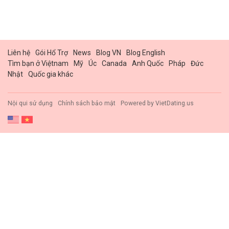
Liên hệ
Gói Hổ Trợ
News
Blog VN
Blog English
Tìm bạn ở Việtnam
Mỹ
Úc
Canada
Anh Quốc
Pháp
Đức
Nhật
Quốc gia khác
Nội qui sử dụng
Chính sách bảo mật
Powered by
VietDating.us