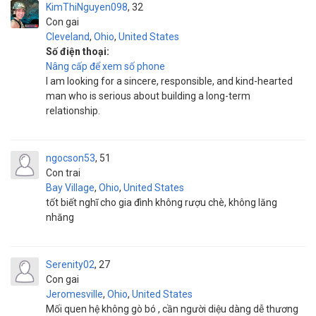
KimThiNguyen098
32
Con gai
Cleveland
,
Ohio
,
United States
Số điện thoại:
Nâng cấp để xem số phone
I am looking for a sincere, responsible, and kind-hearted
man who is serious about building a long-term
relationship.
ngocson53
51
Con trai
Bay Village
,
Ohio
,
United States
tốt biết nghĩ cho gia đình không rượu chè, không lăng
nhăng
Serenity02
27
Con gai
Jeromesville
,
Ohio
,
United States
Mối quen hệ không gò bó , cần người diệu dàng dễ thương