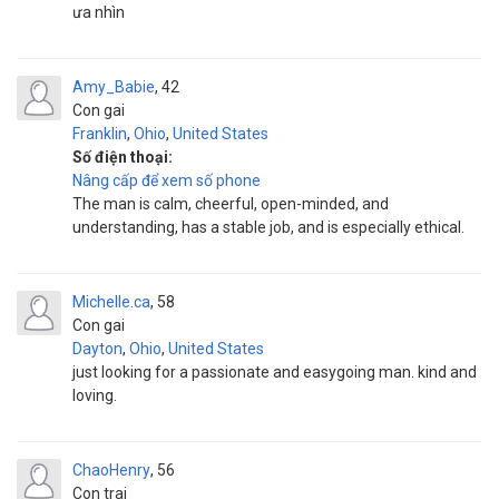
ưa nhìn
Amy_Babie
42
Con gai
Franklin
,
Ohio
,
United States
Số điện thoại:
Nâng cấp để xem số phone
The man is calm, cheerful, open-minded, and
understanding, has a stable job, and is especially ethical.
Michelle.ca
58
Con gai
Dayton
,
Ohio
,
United States
just looking for a passionate and easygoing man. kind and
loving.
ChaoHenry
56
Con trai