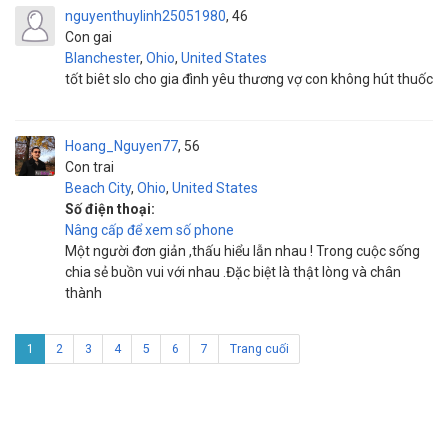
nguyenthuylinh25051980
46
Con gai
Blanchester
,
Ohio
,
United States
tốt biêt slo cho gia đình yêu thương vợ con không hút thuốc
Hoang_Nguyen77
56
Con trai
Beach City
,
Ohio
,
United States
Số điện thoại:
Nâng cấp để xem số phone
Một người đơn giản ,thấu hiểu lẫn nhau ! Trong cuộc sống
chia sẻ buồn vui với nhau .Đặc biệt là thật lòng và chân
thành
1
2
3
4
5
6
7
Trang cuối