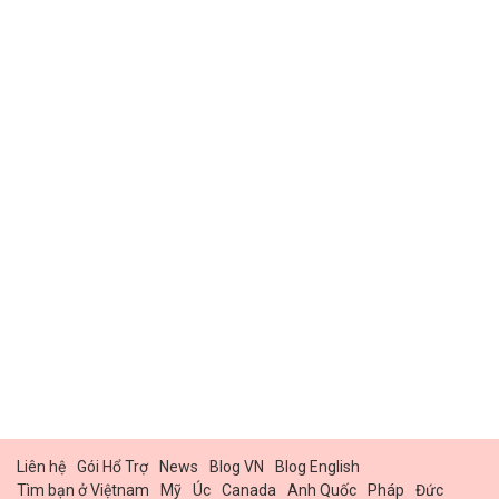
Liên hệ
Gói Hổ Trợ
News
Blog VN
Blog English
Tìm bạn ở Việtnam
Mỹ
Úc
Canada
Anh Quốc
Pháp
Đức