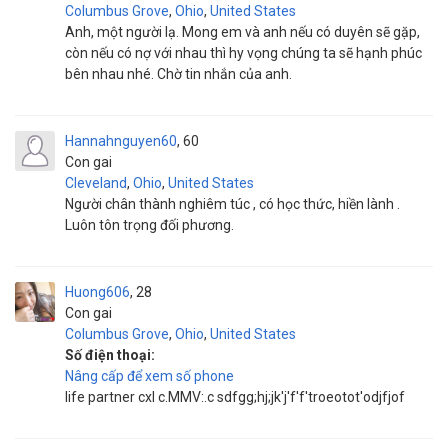
Columbus Grove
,
Ohio
,
United States
Anh, một người lạ. Mong em và anh nếu có duyên sẽ gặp,
còn nếu có nợ với nhau thì hy vọng chúng ta sẽ hạnh phúc
bên nhau nhé. Chờ tin nhắn của anh.
Hannahnguyen60
60
Con gai
Cleveland
,
Ohio
,
United States
Người chân thành nghiêm túc , có học thức, hiền lành .
Luôn tôn trọng đối phương.
Huong606
28
Con gai
Columbus Grove
,
Ohio
,
United States
Số điện thoại:
Nâng cấp để xem số phone
life partner cxl c.MMV:.c sdfgg;hj;jk'j'f'f'troeotot'odjfjof