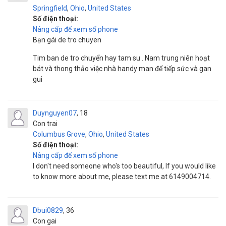
Springfield
,
Ohio
,
United States
Số điện thoại:
Nâng cấp để xem số phone
Bạn gái de tro chuyen
Tim ban de tro chuyển hay tam su . Nam trung niên hoạt
bát và thong thảo việc nhà handy man để tiếp sức và gan
gui
Duynguyen07
18
Con trai
Columbus Grove
,
Ohio
,
United States
Số điện thoại:
Nâng cấp để xem số phone
I don't need someone who's too beautiful, If you would like
to know more about me, please text me at 6149004714.
Dbui0829
36
Con gai