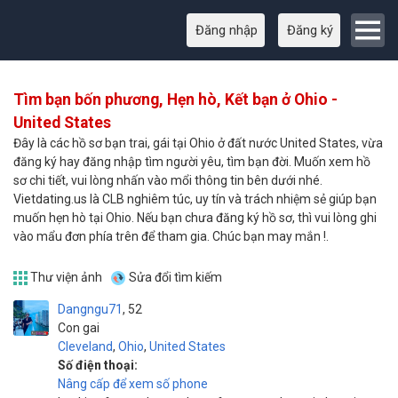
Đăng nhập
Đăng ký
Tìm bạn bốn phương, Hẹn hò, Kết bạn ở Ohio -
United States
Đây là các hồ sơ bạn trai, gái tại Ohio ở đất nước United States, vừa
đăng ký hay đăng nhập tìm người yêu, tìm bạn đời. Muốn xem hồ
sơ chi tiết, vui lòng nhấn vào mổi thông tin bên dưới nhé.
Vietdating.us là CLB nghiêm túc, uy tín và trách nhiệm sẻ giúp bạn
muốn hẹn hò tại Ohio. Nếu bạn chưa đăng ký hồ sơ, thì vui lòng ghi
vào mẩu đơn phía trên để tham gia. Chúc bạn may mắn !.
Thư viện ảnh
Sửa đổi tìm kiếm
Dangngu71
52
Con gai
Cleveland
,
Ohio
,
United States
Số điện thoại:
Nâng cấp để xem số phone