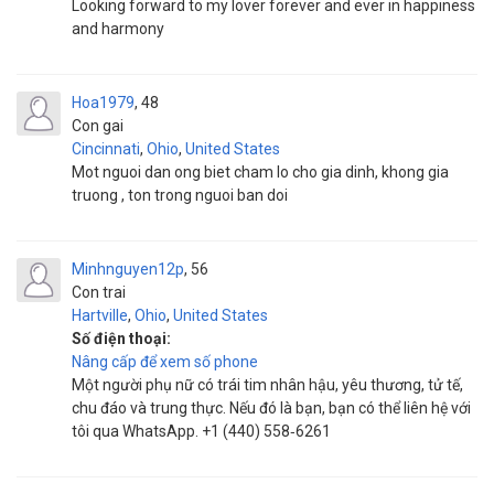
Looking forward to my lover forever and ever in happiness
and harmony
Hoa1979
48
Con gai
Cincinnati
,
Ohio
,
United States
Mot nguoi dan ong biet cham lo cho gia dinh, khong gia
truong , ton trong nguoi ban doi
Minhnguyen12p
56
Con trai
Hartville
,
Ohio
,
United States
Số điện thoại:
Nâng cấp để xem số phone
Một người phụ nữ có trái tim nhân hậu, yêu thương, tử tế,
chu đáo và trung thực. Nếu đó là bạn, bạn có thể liên hệ với
tôi qua WhatsApp. +1 (440) 558‑6261