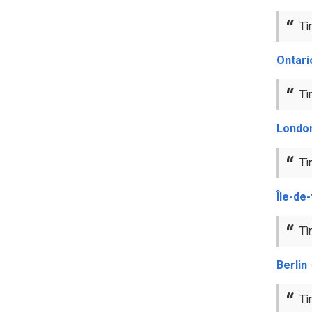
Tì
Ontari
Tì
Londo
Tì
Île-de
Tì
Berlin
Tì