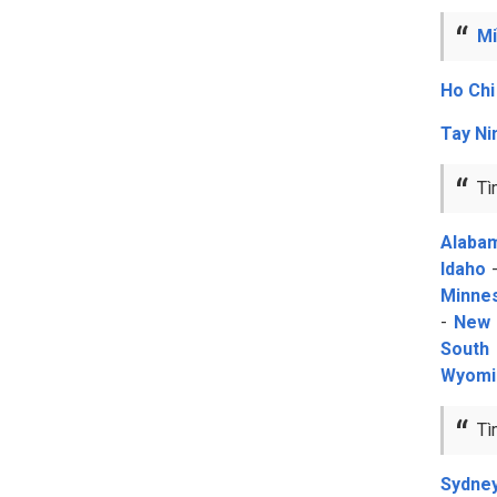
M
Ho Chi
Tay Ni
Tì
Alaba
Idaho
Minne
-
New 
South
Wyomi
Tì
Sydne