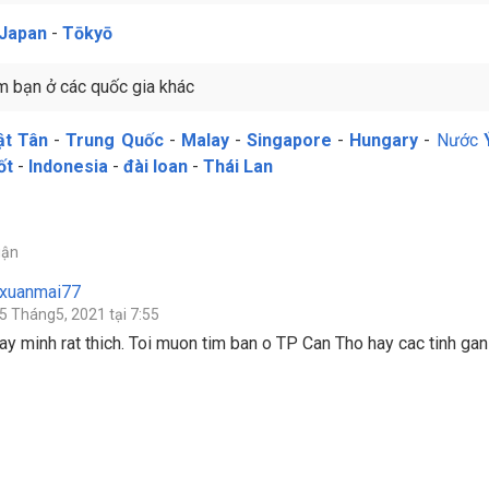
 Japan
-
Tōkyō
m bạn ở các quốc gia khác
ật Tân
-
Trung Quốc
-
Malay
-
Singapore
-
Hungary
-
Nước
ốt
-
Indonesia
-
đài loan
-
Thái Lan
uận
xuanmai77
5 Tháng5, 2021 tại 7:55
ay minh rat thich. Toi muon tim ban o TP Can Tho hay cac tinh ga