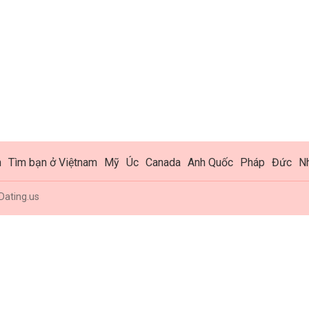
h
Tìm bạn ở Việtnam
Mỹ
Úc
Canada
Anh Quốc
Pháp
Đức
N
Dating.us