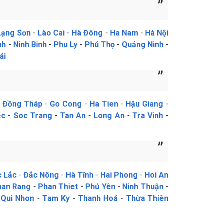
Lạng Sơn
-
Lào Cai
-
Hà Đông
-
Ha Nam
-
Hà Nội
nh
-
Ninh Binh
-
Phu Ly
-
Phú Thọ
-
Quảng Ninh
-
ái
-
Đồng Tháp
-
Go Cong
-
Ha Tien
-
Hậu Giang
-
ec
-
Soc Trang
-
Tan An
-
Long An
-
Tra Vinh
-
 Lắc
-
Đắc Nông
-
Hà Tĩnh
-
Hai Phong
-
Hoi An
han Rang
-
Phan Thiet
-
Phú Yên
-
Ninh Thuận
-
-
Qui Nhon
-
Tam Ky
-
Thanh Hoá
-
Thừa Thiên