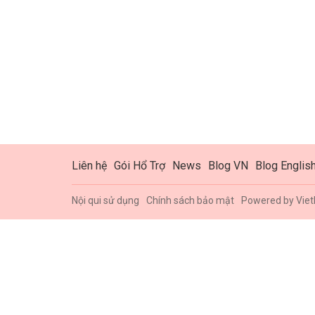
Liên hệ
Gói Hổ Trợ
News
Blog VN
Blog Englis
Nội qui sử dụng
Chính sách bảo mật
Powered by
Viet