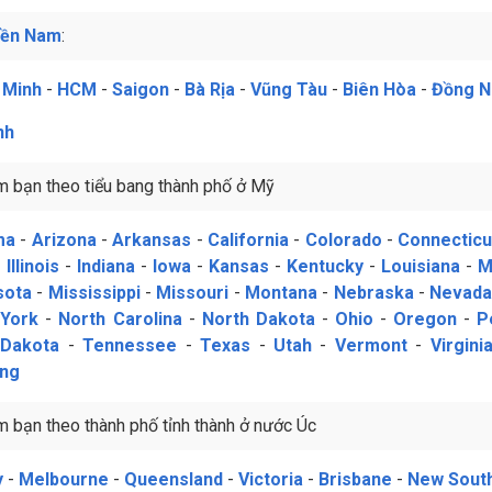
iền Nam
:
 Minh
-
HCM
-
Saigon
-
Bà Rịa
-
Vũng Tàu
-
Biên Hòa
-
Đồng N
nh
m bạn theo tiểu bang thành phố ở Mỹ
ma
-
Arizona
-
Arkansas
-
California
-
Colorado
-
Connecticu
-
Illinois
-
Indiana
-
Iowa
-
Kansas
-
Kentucky
-
Louisiana
-
M
sota
-
Mississippi
-
Missouri
-
Montana
-
Nebraska
-
Nevad
York
-
North Carolina
-
North Dakota
-
Ohio
-
Oregon
-
P
 Dakota
-
Tennessee
-
Texas
-
Utah
-
Vermont
-
Virgini
ng
m bạn theo thành phố tỉnh thành ở nước Úc
y
-
Melbourne
-
Queensland
-
Victoria
-
Brisbane
-
New Sout