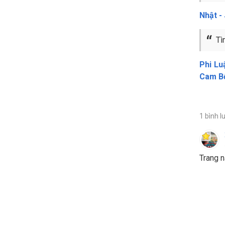
Nhật -
Tì
Phi Lu
Cam B
1 bình l
Trang n