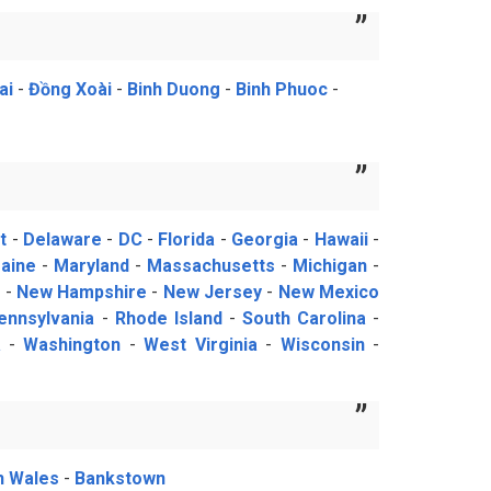
ai
-
Đồng Xoài
-
Binh Duong
-
Binh Phuoc
-
t
-
Delaware
-
DC
-
Florida
-
Georgia
-
Hawaii
-
aine
-
Maryland
-
Massachusetts
-
Michigan
-
a
-
New Hampshire
-
New Jersey
-
New Mexico
ennsylvania
-
Rhode Island
-
South Carolina
-
a
-
Washington
-
West Virginia
-
Wisconsin
-
h Wales
-
Bankstown