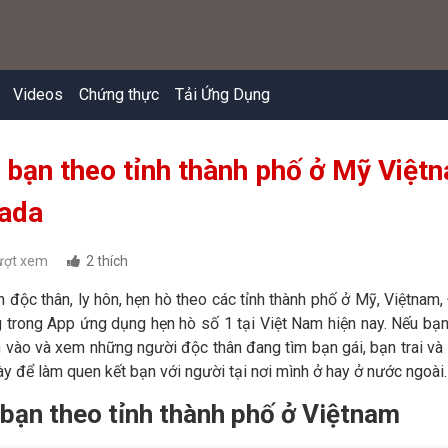
Videos
Chứng thực
Tải Ứng Dụng
 bạn theo tỉnh thành phố ở Mỹ Việ
ada
ượt xem
2 thích
 độc thân, ly hôn, hẹn hò theo các tỉnh thành phố ở Mỹ, Việtnam,
trong App ứng dụng hẹn hò số 1 tại Việt Nam hiện nay. Nếu bạn 
 vào và xem những người độc thân đang tìm bạn gái, bạn trai và l
y để làm quen kết bạn với người tại nơi mình ở hay ở nước ngoà
bạn theo tỉnh thành phố ở Việtnam