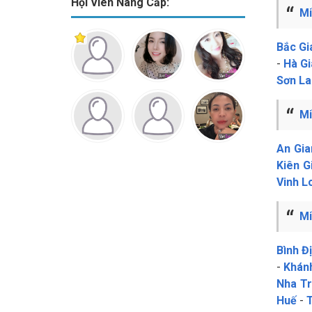
Hội Viên Nâng Cấp:
Mi
Bắc Gi
-
Hà G
Sơn La
Mi
An Gia
Kiên G
Vinh L
Mi
Bình Đ
-
Khán
Nha T
Huế
-