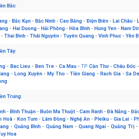
ền Bắc
:
ang
-
Bắc Kạn
-
Bắc Ninh
-
Cao Bằng
-
Điện Biên
-
Lai Châu
-
iang
-
Hai Duong
-
Hải Phòng
-
Hòa Bình
-
Hung Yen
-
Nam Di
-
Thai Binh
-
Thái Nguyên
-
Tuyên Quang
-
Vinh Phuc
-
Yên B
ền Tây
:
ng
-
Bac Lieu
-
Ben Tre
-
Ca Mau
-
TP
Cần Thơ
-
Châu Đốc
iang
-
Long Xuyên
-
My Tho
-
Tiền Giang
-
Rach Gia
-
Sa D
ong
ền Trung
:
ịnh
-
Bình Thuận
-
Buôn Ma Thuột
-
Cam Ranh
-
Đà Nẵng
-
Đắc
h Hoà
-
Kon Tum
-
Lâm Đồng
-
Nghệ An
-
Pleiku
-
Gia Lai
-
P
rang
-
Quảng Bình
-
Quảng Nam
-
Quang Ngai
-
Quảng Trị
Tuy Hoa