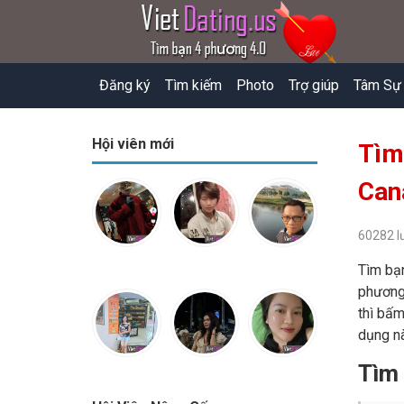
Đăng ký
Tìm kiếm
Photo
Trợ giúp
Tâm Sự
Hội viên mới
Tìm
Can
60282 l
Tìm bạn
phương 
thì bấm
dụng nà
Tìm 