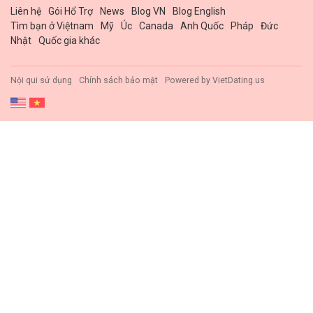
Liên hệ
Gói Hổ Trợ
News
Blog VN
Blog English
Tìm bạn ở Việtnam
Mỹ
Úc
Canada
Anh Quốc
Pháp
Đức
Nhật
Quốc gia khác
Nội qui sử dụng
Chính sách bảo mật
Powered by
VietDating.us