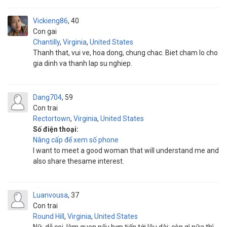
Vickieng86
40
Con gai
Chantilly
,
Virginia
,
United States
Thanh that, vui ve, hoa dong, chung chac. Biet cham lo cho
gia dinh va thanh lap su nghiep.
Dang704
59
Con trai
Rectortown
,
Virginia
,
United States
Số điện thoại:
Nâng cấp để xem số phone
I want to meet a good woman that will understand me and
also share thesame interest.
Luanvousa
37
Con trai
Round Hill
,
Virginia
,
United States