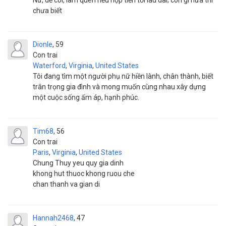
Nữ, dễ coi, làm quen nếu hợp tiến tới lâu dài; còn gì nữa thì
chưa biết
Dionle
59
Con trai
Waterford
,
Virginia
,
United States
Tôi đang tìm một người phụ nữ hiền lành, chân thành, biết
trân trọng gia đình và mong muốn cùng nhau xây dựng
một cuộc sống ấm áp, hạnh phúc.
Tim68
56
Con trai
Paris
,
Virginia
,
United States
Chung Thuy yeu quy gia dinh
khong hut thuoc khong ruou che
chan thanh va gian di
Hannah2468
47