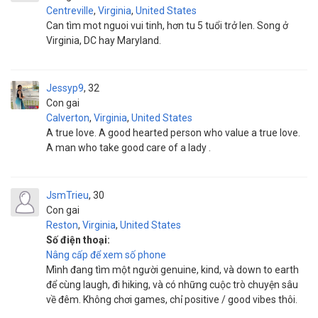
Centreville
,
Virginia
,
United States
Can tìm mot nguoi vui tinh, hơn tu 5 tuổi trở len. Song ở
Virginia, DC hay Maryland.
Jessyp9
32
Con gai
Calverton
,
Virginia
,
United States
A true love. A good hearted person who value a true love.
A man who take good care of a lady .
JsmTrieu
30
Con gai
Reston
,
Virginia
,
United States
Số điện thoại:
Nâng cấp để xem số phone
Mình đang tìm một người genuine, kind, và down to earth
để cùng laugh, đi hiking, và có những cuộc trò chuyện sâu
về đêm. Không chơi games, chỉ positive / good vibes thôi.