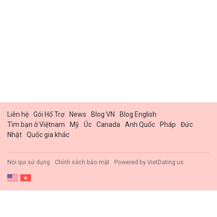
Liên hệ
Gói Hổ Trợ
News
Blog VN
Blog English
Tìm bạn ở Việtnam
Mỹ
Úc
Canada
Anh Quốc
Pháp
Đức
Nhật
Quốc gia khác
Nội qui sử dụng
Chính sách bảo mật
Powered by
VietDating.us