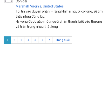
Con gai
Marshall
,
Virginia
,
United States
Tôi tin vào duyên phận — rằng khi hai người có lòng, sẽ tìm
thấy nhau đúng lúc.
Hy vọng được gặp một người chân thành, biết yêu thương
và trân trọng nhau thật lòng
1
2
3
4
5
6
7
Trang cuối