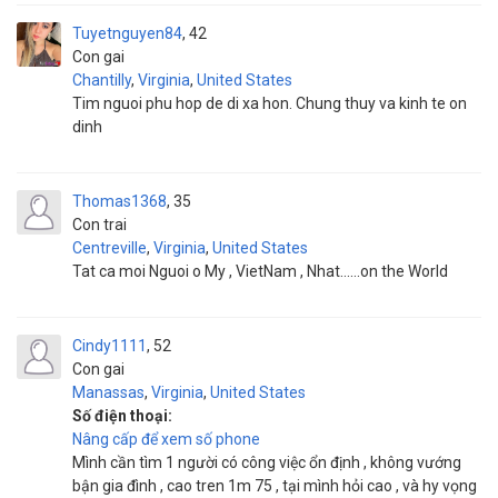
Tuyetnguyen84
42
Con gai
Chantilly
,
Virginia
,
United States
Tim nguoi phu hop de di xa hon. Chung thuy va kinh te on
dinh
Thomas1368
35
Con trai
Centreville
,
Virginia
,
United States
Tat ca moi Nguoi o My , VietNam , Nhat……on the World
Cindy1111
52
Con gai
Manassas
,
Virginia
,
United States
Số điện thoại:
Nâng cấp để xem số phone
Mình cần tìm 1 người có công việc ổn định , không vướng
bận gia đình , cao tren 1m 75 , tại mình hỏi cao , và hy vọng