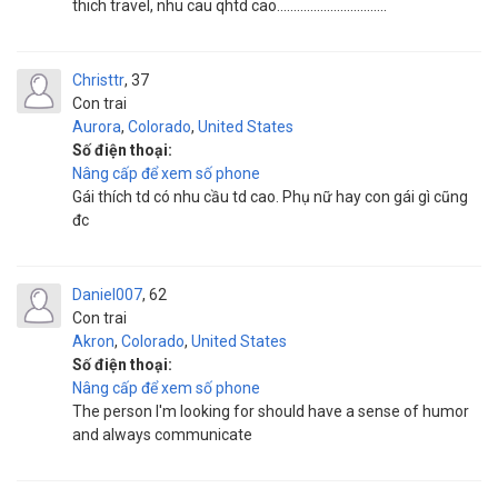
thich travel, nhu cau qhtd cao.................................
Christtr
37
Con trai
Aurora
,
Colorado
,
United States
Số điện thoại:
Nâng cấp để xem số phone
Gái thích td có nhu cầu td cao. Phụ nữ hay con gái gì cũng
đc
Daniel007
62
Con trai
Akron
,
Colorado
,
United States
Số điện thoại:
Nâng cấp để xem số phone
The person I'm looking for should have a sense of humor
and always communicate