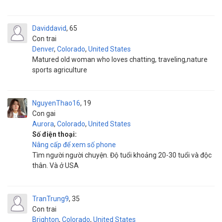
Daviddavid
65
Con trai
Denver
,
Colorado
,
United States
Matured old woman who loves chatting, traveling,nature
sports agriculture
NguyenThao16
19
Con gai
Aurora
,
Colorado
,
United States
Số điện thoại:
Nâng cấp để xem số phone
Tìm người người chuyện. Độ tuổi khoảng 20-30 tuổi và độc
thân. Và ở USA
TranTrung9
35
Con trai
Brighton
,
Colorado
,
United States