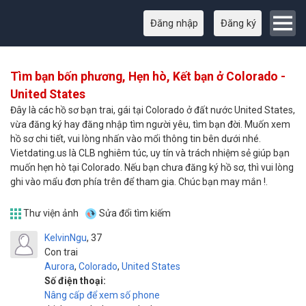
Đăng nhập
Đăng ký
Tìm bạn bốn phương, Hẹn hò, Kết bạn ở Colorado -
United States
Đây là các hồ sơ bạn trai, gái tại Colorado ở đất nước United States,
vừa đăng ký hay đăng nhập tìm người yêu, tìm bạn đời. Muốn xem
hồ sơ chi tiết, vui lòng nhấn vào mổi thông tin bên dưới nhé.
Vietdating.us là CLB nghiêm túc, uy tín và trách nhiệm sẻ giúp bạn
muốn hẹn hò tại Colorado. Nếu bạn chưa đăng ký hồ sơ, thì vui lòng
ghi vào mẩu đơn phía trên để tham gia. Chúc bạn may mắn !.
Thư viện ảnh
Sửa đổi tìm kiếm
KelvinNgu
37
Con trai
Aurora
,
Colorado
,
United States
Số điện thoại:
Nâng cấp để xem số phone