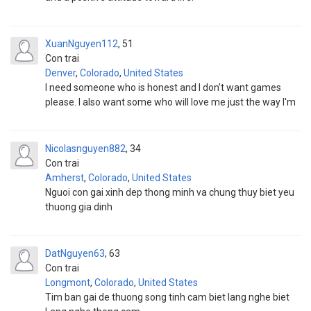
XuanNguyen112
51
Con trai
Denver
,
Colorado
,
United States
I need someone who is honest and I don't want games
please. I also want some who will love me just the way I'm
Nicolasnguyen882
34
Con trai
Amherst
,
Colorado
,
United States
Nguoi con gai xinh dep thong minh va chung thuy biet yeu
thuong gia dinh
DatNguyen63
63
Con trai
Longmont
,
Colorado
,
United States
Tim ban gai de thuong song tinh cam biet lang nghe biet