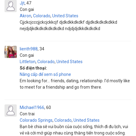
Jjt
47
Con gai
Akron
,
Colorado
,
United States
Cjjckcjcccjjckcjckkcjf djdkdkkdkdkf djjdkdkdkdkdkkd
nejdjdjkdkdkdkdkdkdkd ndjdjdjdkkdkdkdkd
lienth988
34
Con gai
Littleton
,
Colorado
,
United States
Số điện thoại:
Nâng cấp để xem số phone
Em looking for... friends, dating, relationship. I'd mostly like
to meet for a friendship and go from there.
Michael1966
60
Con trai
Colorado Springs
,
Colorado
,
United States
Bạn bè chia sẽ vui buồn của cuộc sống, thích đi đu lịch, vui
vẻ và cởi mở giúp nhau cùng thăng tiến trong cuộc sống.