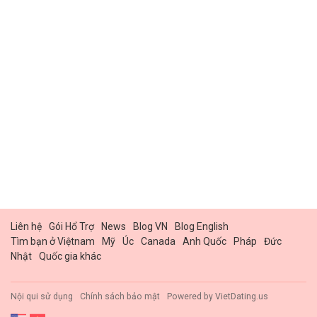
Liên hệ
Gói Hổ Trợ
News
Blog VN
Blog English
Tìm bạn ở Việtnam
Mỹ
Úc
Canada
Anh Quốc
Pháp
Đức
Nhật
Quốc gia khác
Nội qui sử dụng
Chính sách bảo mật
Powered by
VietDating.us