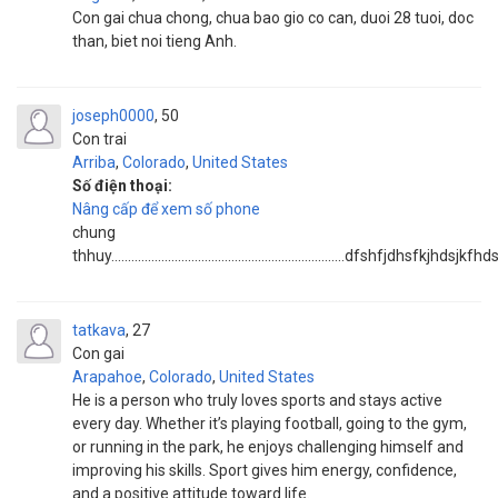
Con gai chua chong, chua bao gio co can, duoi 28 tuoi, doc
than, biet noi tieng Anh.
joseph0000
50
Con trai
Arriba
,
Colorado
,
United States
Số điện thoại:
Nâng cấp để xem số phone
chung
thhuy......................................................................
tatkava
27
Con gai
Arapahoe
,
Colorado
,
United States
He is a person who truly loves sports and stays active
every day. Whether it’s playing football, going to the gym,
or running in the park, he enjoys challenging himself and
improving his skills. Sport gives him energy, confidence,
and a positive attitude toward life.