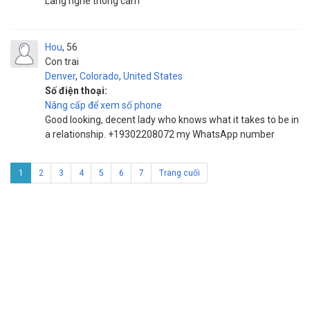
Lang nghe thong cam
Hou
56
Con trai
Denver
,
Colorado
,
United States
Số điện thoại:
Nâng cấp để xem số phone
Good looking, decent lady who knows what it takes to be in
a relationship. +19302208072 my WhatsApp number
1
2
3
4
5
6
7
Trang cuối