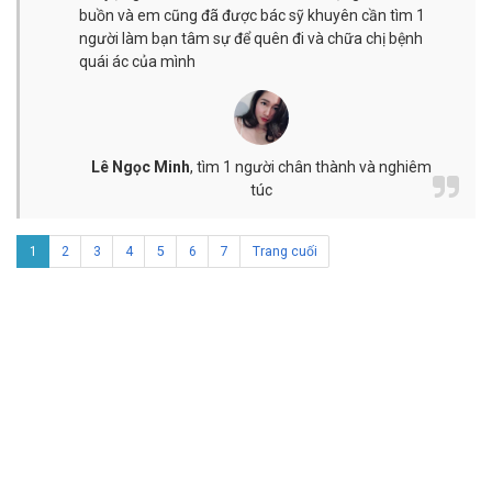
buồn và em cũng đã được bác sỹ khuyên cần tìm 1
người làm bạn tâm sự để quên đi và chữa chị bệnh
quái ác của mình
Lê Ngọc Minh
,
tìm 1 người chân thành và nghiêm
túc
1
2
3
4
5
6
7
Trang cuối