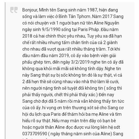
Bonjour, Mình tên Sang sinh năm 1987, hiện đang
sống và làm việc ở Bình Tân Tphcm..Năm 2017 Sang
có nói chuyện với 1 người bạn nữ tên Aline Nguyễn
ngày sinh 9/5/1990 sống tại Paris Pháp..Đầu năm
2018 cả hai chính thức yêu nhau, Tuy yêu xa đã hạn
chế rất nhiều nhưng tấm chân tình của cả 2 giành
cho nhau đã vượt qua rất nhiều thăng trầm..Tới khi
đầu năm đầu năm 2019, cô ấy vào bệnh viện giải
phẩu ghép tim, đến ngày 3/2/2019 nghe tin cô ấy đã
không qua khỏi mãi mãi sẽ không tỉnh dậy..Nghe tin
này Sang thật sự bị sốc không tin đó là sự thật, vì cả
2 đã hẹn thề sẽ cùng nhau vào nhà thờ làm lễ cưới,
nên người nặng tình sẽ tuyệt đối không tin ( sống thì
phải thấy người, chết thì phải thấy xác.) Đến nay
Sang chờ đợi đã 5 năm rồi mà vẫn không thấy tin tức
của cô ấy..hi vọng ơn trên thương xót sẻ cho Sang cơ
hội du lịch qua Paris để thăm hỏi ba mẹ Aline và tìm
hiểu rõ sự thật..Nếu may mắn trên đây có bạn bè
hoặc người thân Aline đọc được vui lòng liên hệ sdt
0373709590 ( ngày tháng năm sinh của Aline) Sang