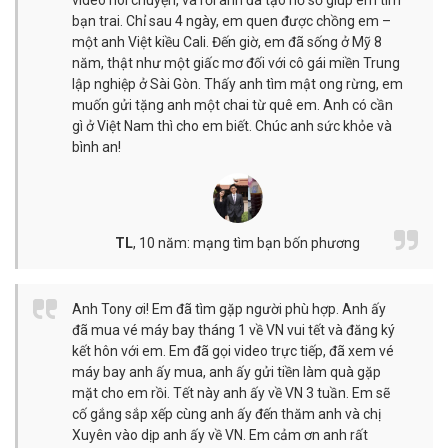
video nói chuyện, và rồi anh đã tạo hồ sơ giúp em tìm
bạn trai. Chỉ sau 4 ngày, em quen được chồng em –
một anh Việt kiều Cali. Đến giờ, em đã sống ở Mỹ 8
năm, thật như một giấc mơ đối với cô gái miền Trung
lập nghiệp ở Sài Gòn. Thấy anh tìm mật ong rừng, em
muốn gửi tặng anh một chai từ quê em. Anh có cần
gì ở Việt Nam thì cho em biết. Chúc anh sức khỏe và
bình an!
TL
,
10 năm: mạng tìm bạn bốn phương
Anh Tony ơi! Em đã tìm gặp người phù hợp. Anh ấy
đã mua vé máy bay tháng 1 về VN vui tết và đăng ký
kết hôn với em. Em đã gọi video trực tiếp, đã xem vé
máy bay anh ấy mua, anh ấy gửi tiền làm quà gặp
mặt cho em rồi. Tết này anh ấy về VN 3 tuần. Em sẽ
cố gắng sắp xếp cùng anh ấy đến thăm anh và chị
Xuyên vào dịp anh ấy về VN. Em cảm ơn anh rất