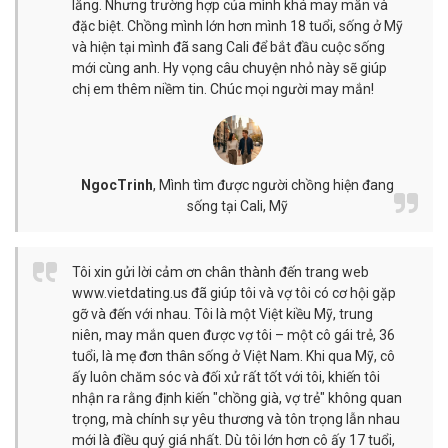
lắng. Nhưng trường hợp của mình khá may mắn và
đặc biệt. Chồng mình lớn hơn mình 18 tuổi, sống ở Mỹ
và hiện tại mình đã sang Cali để bắt đầu cuộc sống
mới cùng anh. Hy vọng câu chuyện nhỏ này sẽ giúp
chị em thêm niềm tin. Chúc mọi người may mắn!
NgocTrinh
,
Mình tìm được người chồng hiện đang
sống tại Cali, Mỹ
Tôi xin gửi lời cảm ơn chân thành đến trang web
www.vietdating.us đã giúp tôi và vợ tôi có cơ hội gặp
gỡ và đến với nhau. Tôi là một Việt kiều Mỹ, trung
niên, may mắn quen được vợ tôi – một cô gái trẻ, 36
tuổi, là mẹ đơn thân sống ở Việt Nam. Khi qua Mỹ, cô
ấy luôn chăm sóc và đối xử rất tốt với tôi, khiến tôi
nhận ra rằng định kiến "chồng già, vợ trẻ" không quan
trọng, mà chính sự yêu thương và tôn trọng lẫn nhau
mới là điều quý giá nhất. Dù tôi lớn hơn cô ấy 17 tuổi,