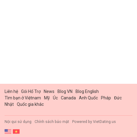
Liên hệ
Gói Hổ Trợ
News
Blog VN
Blog English
Tìm bạn ở Việtnam
Mỹ
Úc
Canada
Anh Quốc
Pháp
Đức
Nhật
Quốc gia khác
Nội qui sử dụng
Chính sách bảo mật
Powered by
VietDating.us