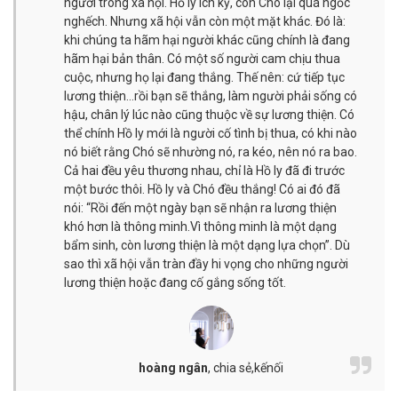
người trong xã hội. Hồ ly ích kỷ, còn Chó lại quá ngốc
nghếch. Nhưng xã hội vẫn còn một mặt khác. Đó là:
khi chúng ta hãm hại người khác cũng chính là đang
hãm hại bản thân. Có một số người cam chịu thua
cuộc, nhưng họ lại đang thắng. Thế nên: cứ tiếp tục
lương thiện…rồi bạn sẽ thắng, làm người phải sống có
hậu, chân lý lúc nào cũng thuộc về sự lương thiện. Có
thể chính Hồ ly mới là người cố tình bị thua, có khi nào
nó biết rằng Chó sẽ nhường nó, ra kéo, nên nó ra bao.
Cả hai đều yêu thương nhau, chỉ là Hồ ly đã đi trước
một bước thôi. Hồ ly và Chó đều thắng! Có ai đó đã
nói: “Rồi đến một ngày bạn sẽ nhận ra lương thiện
khó hơn là thông minh.Vì thông minh là một dạng
bẩm sinh, còn lương thiện là một dạng lựa chọn”. Dù
sao thì xã hội vẫn tràn đầy hi vọng cho những người
lương thiện hoặc đang cố gắng sống tốt.
hoàng ngân
,
chia sẻ,kếnối