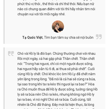
phút thú vị thôi , thế thôi và chỉ thế thôi. Nếu bạn nữ
nào có chung quan điểm với tôi thì hãy nhắn tim nói
chuyện vui với tôi mỗi ngày nhé.
Tạ Quốc Việt
,
Tìm bạn tâm sự chia sẽ nội buồn
Chó và Hồ ly là đôi bạn. Chúng thường chơi với nhau.
Rồi một ngày, cả hai gặp phải Thần chết. Thần chết
nói: “Trong hai ngươi, chỉ có một người được sống,
hai ngươi hãy oẳn tù tì đi, ai thua sẽ phải chết”. Cuối
cùng Hồ ly chết. Chó khóc lóc ôm Hồ Ly đã chết nằm
yên lặng trong lòng. “Đã nói là cả hai sẽ cùng ra búa,
tại sao trong khi ta ra kéo thì ngươi lại ra bao?” Hóa
ra Chó muốn thua để Hồ ly được sống, tưởng rằng Hồ
ly sẽ ra búa nên Chó ra kéo, nhưng không ngờ Hồ ly
lại ra bao, vì nó nghĩ Chó sẽ ra búa. Cuối cùng, tất
nhiên là Chó đã thắng. Đây mới là hiện thực, là lòng