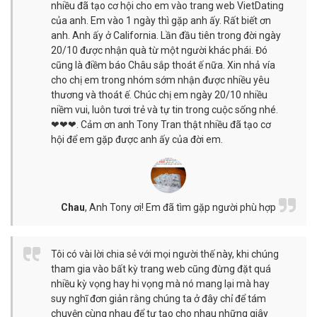
nhiều đã tạo cơ hội cho em vào trang web VietDating
của anh. Em vào 1 ngày thì gặp anh ấy. Rất biết ơn
anh. Anh ấy ở California. Lần đầu tiên trong đời ngày
20/10 được nhận quà từ một người khác phái. Đó
cũng là điềm báo Châu sắp thoát ế nữa. Xin nhả vía
cho chị em trong nhóm sớm nhận được nhiều yêu
thương và thoát ế. Chúc chị em ngày 20/10 nhiều
niềm vui, luôn tươi trẻ và tự tin trong cuộc sống nhé.
❤❤❤. Cảm ơn anh Tony Tran thật nhiều đã tạo cơ
hội để em gặp được anh ấy của đời em.
Chau
,
Anh Tony ơi! Em đã tìm gặp người phù hợp
Tôi có vài lời chia sẻ với mọi người thế này, khi chúng
tham gia vào bất kỳ trang web cũng đừng đặt quá
nhiều kỳ vọng hay hi vọng mà nó mang lại mà hay
suy nghĩ đơn giản rằng chúng ta ở đây chỉ để tám
chuyện cùng nhau để tự tạo cho nhau những giây