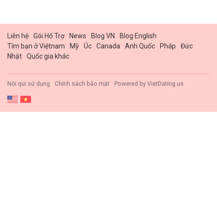
Liên hệ
Gói Hổ Trợ
News
Blog VN
Blog English
Tìm bạn ở Việtnam
Mỹ
Úc
Canada
Anh Quốc
Pháp
Đức
Nhật
Quốc gia khác
Nội qui sử dụng
Chính sách bảo mật
Powered by
VietDating.us