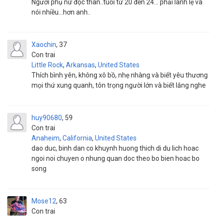
Người phụ nữ độc thân..tuổi từ 20 đến 24... phải lanh lẹ và
nói nhiều...hơn anh..
Xaochin
37
Con trai
Little Rock
,
Arkansas
,
United States
Thích bình yên, không xô bồ, nhẹ nhàng và biết yêu thương
mọi thứ xung quanh, tôn trọng người lớn và biết lắng nghe
huy90680
59
Con trai
Anaheim
,
California
,
United States
dao duc, binh dan co khuynh huong thich di du lich hoac
ngoi noi chuyen o nhung quan doc theo bo bien hoac bo
song
Mose12
63
Con trai