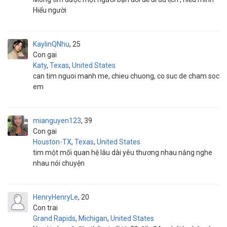
Hiểu người
KaylinQNhu
25
Con gai
Katy
,
Texas
,
United States
can tim nguoi manh me, chieu chuong, co suc de cham soc
em
mianguyen123
39
Con gai
Houston-TX
,
Texas
,
United States
tim một mối quan hệ lâu dài yêu thương nhau nắng nghe
nhau nói chuyện
HenryHenryLe
20
Con trai
Grand Rapids
,
Michigan
,
United States