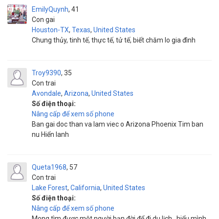
EmilyQuynh
41
Con gai
Houston-TX
,
Texas
,
United States
Chung thủy, tinh tế, thực tế, tử tế, biết chăm lo gia đình
Troy9390
35
Con trai
Avondale
,
Arizona
,
United States
Số điện thoại:
Nâng cấp để xem số phone
Ban gai doc than va lam viec o Arizona Phoenix Tim ban
nu Hiển lanh
Queta1968
57
Con trai
Lake Forest
,
California
,
United States
Số điện thoại:
Nâng cấp để xem số phone
Mong tìm được một người bạn đời để đi du lịch , hiểu mình