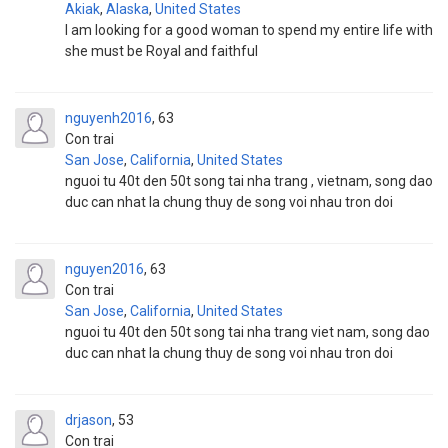
Akiak
,
Alaska
,
United States
I am looking for a good woman to spend my entire life with
she must be Royal and faithful
nguyenh2016
63
Con trai
San Jose
,
California
,
United States
nguoi tu 40t den 50t song tai nha trang , vietnam, song dao
duc can nhat la chung thuy de song voi nhau tron doi
nguyen2016
63
Con trai
San Jose
,
California
,
United States
nguoi tu 40t den 50t song tai nha trang viet nam, song dao
duc can nhat la chung thuy de song voi nhau tron doi
drjason
53
Con trai