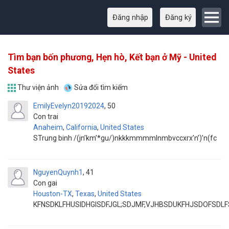
Đăng nhập
Đăng ký
Tìm bạn bốn phương, Hẹn hò, Kết bạn ở Mỹ - United
States
Thư viện ảnh
Sửa đổi tìm kiếm
EmilyEvelyn20192024
50
Con trai
Anaheim
,
California
,
United States
STrung binh /(jn’km’*gu/)nkkkmmmmlnmbvccxrx’n’)’n(fc
NguyenQuynh1
41
Con gai
Houston-TX
,
Texas
,
United States
KFNSDKLFHUSIDHGISDFJGL;SDJMF,VJHBSDUKFHJSDOFSDL