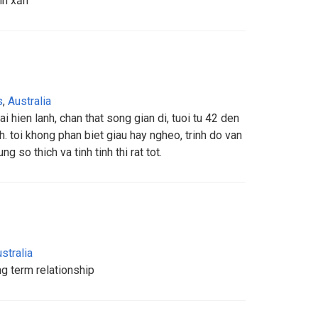
nh xắn
s
,
Australia
 hien lanh, chan that song gian di, tuoi tu 42 den
h. toi khong phan biet giau hay ngheo, trinh do van
g so thich va tinh tinh thi rat tot.
stralia
ng term relationship