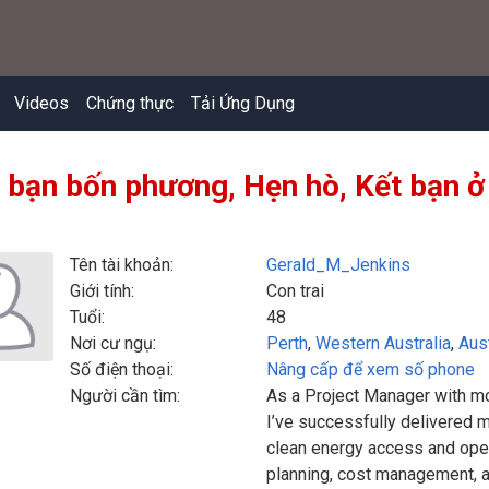
Videos
Chứng thực
Tải Ứng Dụng
 bạn bốn phương, Hẹn hò, Kết bạn ở 
Tên tài khoản:
Gerald_M_Jenkins
Giới tính:
Con trai
Tuổi:
48
Nơi cư ngụ:
Perth
,
Western Australia
,
Aust
Số điện thoại:
Nâng cấp để xem số phone
Người cần tìm:
As a Project Manager with mo
I’ve successfully delivered m
clean energy access and oper
planning, cost management, a