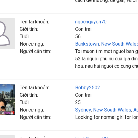
cách dễ thương, dễ gần, và xi
Tên tài khoản:
ngocnguyen70
Giới tính:
Con trai
Tuổi:
56
Nơi cư ngụ:
Bankstown
,
New South Wale
Người cần tìm:
Toi muon tim mot nguoi ban gai
52 la nguoi phu nu cua gia din
hoa, neu hai nguoi co cung chun
Tên tài khoản:
Bobby2502
Giới tính:
Con trai
Tuổi:
25
Nơi cư ngụ:
Sydney
,
New South Wales
,
Au
Người cần tìm:
Looking for normal girl for lo