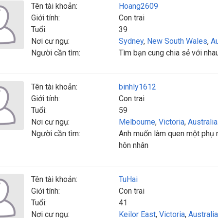
Tên tài khoản:
Hoang2609
Giới tính:
Con trai
Tuổi:
39
Nơi cư ngụ:
Sydney
,
New South Wales
,
Au
Người cần tìm:
Tìm bạn cung chia sẻ với nha
Tên tài khoản:
binhly1612
Giới tính:
Con trai
Tuổi:
59
Nơi cư ngụ:
Melbourne
,
Victoria
,
Australia
Người cần tìm:
Anh muốn làm quen một phụ nữ 
hôn nhân
Tên tài khoản:
TuHai
Giới tính:
Con trai
Tuổi:
41
Nơi cư ngụ:
Keilor East
,
Victoria
,
Australia