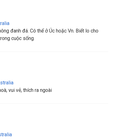
ralia
không đanh đá. Có thể ở Úc hoặc Vn. Biết lo cho
 trong cuộc sống.
stralia
hoà, vui vẻ, thích ra ngoài
tralia