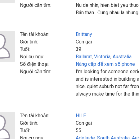
Người cần tìm:
Nu de nhìn, hien biet yeu thuo
Bán than . Cung nhau la nhung
Tên tài khoản:
Brittany
Giới tính:
Con gai
Tuổi:
39
Nơi cư ngụ:
Ballarat
,
Victoria
,
Australia
Số điện thoại:
Nâng cấp để xem số phone
Người cần tìm:
I'm looking for someone ser
and is interested in building a
nice, quiet suburb not far fr
always make time for the thin
Tên tài khoản:
HlLE
Giới tính:
Con gai
Tuổi:
55
Nơi cư ngụ:
Adelaide
,
South Australia
,
Aus