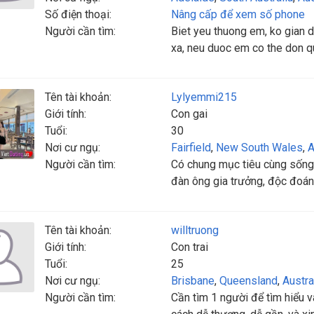
Số điện thoại:
Nâng cấp để xem số phone
Người cần tìm:
Biet yeu thuong em, ko gian d
xa, neu duoc em co the don q
Tên tài khoản:
Lylyemmi215
Giới tính:
Con gai
Tuổi:
30
Nơi cư ngụ:
Fairfield
,
New South Wales
,
A
Người cần tìm:
Có chung mục tiêu cùng sống 
đàn ông gia trưởng, độc đoán
Tên tài khoản:
willtruong
Giới tính:
Con trai
Tuổi:
25
Nơi cư ngụ:
Brisbane
,
Queensland
,
Austra
Người cần tìm:
Cần tìm 1 người để tìm hiểu và