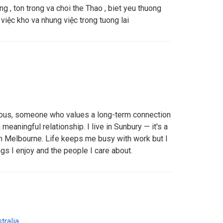
ng , ton trong va choi the Thao , biet yeu thuong
 việc kho va nhung việc trong tuong lai
ious, someone who values a long-term connection
 meaningful relationship. I live in Sunbury — it's a
om Melbourne. Life keeps me busy with work but I
gs I enjoy and the people I care about.
tralia