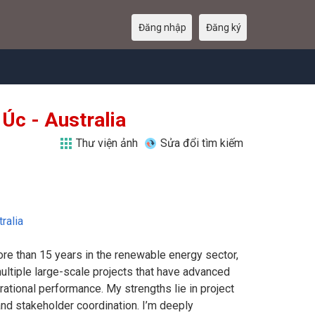
Đăng nhập
Đăng ký
Úc - Australia
Thư viện ảnh
Sửa đổi tìm kiếm
ralia
re than 15 years in the renewable energy sector,
ultiple large-scale projects that have advanced
ational performance. My strengths lie in project
nd stakeholder coordination. I’m deeply