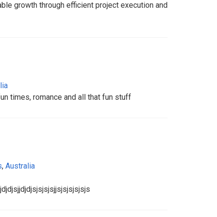
ble growth through efficient project execution and
lia
fun times, romance and all that fun stuff
s
,
Australia
djdjsjjdjdjsjsjsjsjjsjsjsjsjsjs