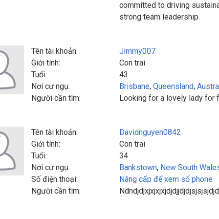
committed to driving sustaina
strong team leadership.
Tên tài khoản:
Jimmy007
Giới tính:
Con trai
Tuổi:
43
Nơi cư ngụ:
Brisbane
,
Queensland
,
Austra
Người cần tìm:
Looking for a lovely lady for 
Tên tài khoản:
Davidnguyen0842
Giới tính:
Con trai
Tuổi:
34
Nơi cư ngụ:
Bankstown
,
New South Wale
Số điện thoại:
Nâng cấp để xem số phone
Người cần tìm:
Ndndjdjxjxjxjxjdjdjjdjdjsjsjsjdjdj