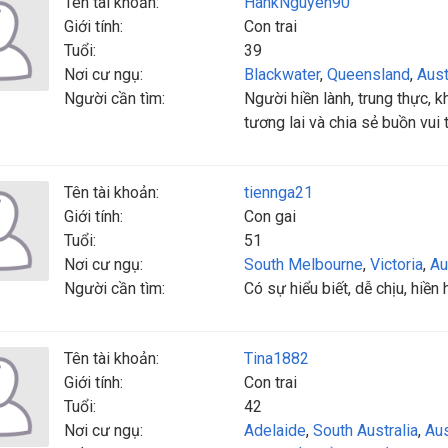
Tên tài khoản:
HankNguyen90
Giới tính:
Con trai
Tuổi:
39
Nơi cư ngụ:
Blackwater
,
Queensland
,
Aust
Người cần tìm:
Người hiền lành, trung thực, 
tương lai và chia sẻ buồn vui
Tên tài khoản:
tiennga21
Giới tính:
Con gai
Tuổi:
51
Nơi cư ngụ:
South Melbourne
,
Victoria
,
Au
Người cần tìm:
Có sự hiểu biết, dễ chịu, hiền 
Tên tài khoản:
Tina1882
Giới tính:
Con trai
Tuổi:
42
Nơi cư ngụ:
Adelaide
,
South Australia
,
Aus