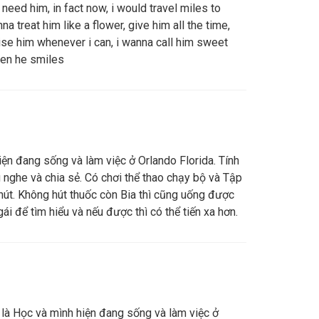
i need him, in fact now, i would travel miles to
na treat him like a flower, give him all the time,
ise him whenever i can, i wanna call him sweet
en he smiles
iện đang sống và làm việc ở Orlando Florida. Tính
g nghe và chia sẻ. Có chơi thể thao chạy bộ và Tập
hút. Không hút thuốc còn Bia thì cũng uống được
ái để tìm hiểu và nếu được thì có thể tiến xa hơn.
 là Học và mình hiện đang sống và làm việc ở