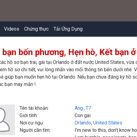
Videos
Chứng thực
Tải Ứng Dụng
 bạn bốn phương, Hẹn hò, Kết bạn ở 
các hồ sơ bạn trai, gái tại Orlando ở đất nước United States, vừa
m hồ sơ chi tiết, vui lòng nhấn vào mổi thông tin bên dưới nhé. Vi
ẻ giúp bạn muốn hẹn hò tại Orlando. Nếu bạn chưa đăng ký hồ sơ,
úc bạn may mắn !.
Tên tài khoản:
Ang_T7
Giới tính:
Con gai
Nơi cư ngụ:
Orlando
,
United States
Người cần tìm:
I’m new to this, don't know h