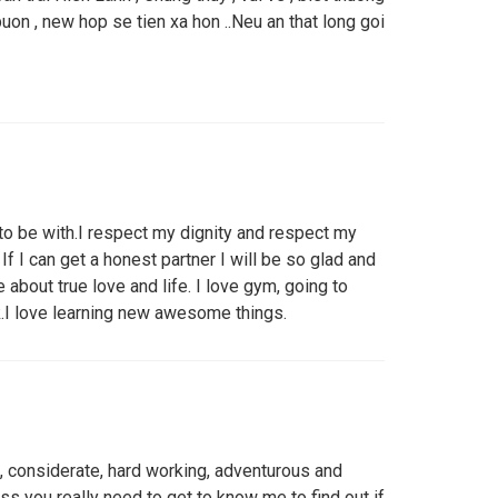
buon , new hop se tien xa hon ..Neu an that long goi
 to be with.I respect my dignity and respect my
f I can get a honest partner I will be so glad and
bout true love and life. I love gym, going to
k.I love learning new awesome things.
g, considerate, hard working, adventurous and
ess you really need to get to know me to find out if