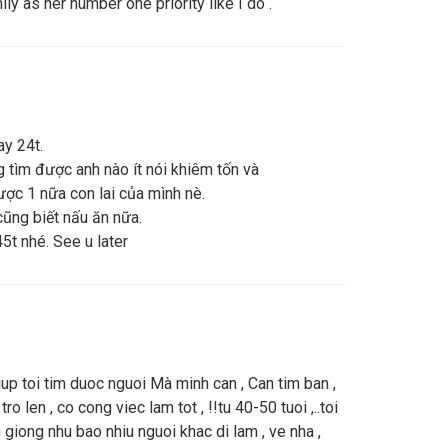
y as her number one priority like I do .
ay 24t.
g tìm được anh nào ít nói khiêm tốn và
ợc 1 nữa con lai của mình nè.
ũng biết nấu ăn nữa.
5t nhé. See u later
iup toi tim duoc nguoi Mà minh can , Can tim ban ,
tro len , co cong viec lam tot , !!tu 40-50 tuoi ,..toi
g giong nhu bao nhiu nguoi khac di lam , ve nha ,