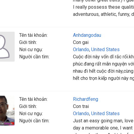
I really possess these qualit
adventurous, athletic, funny, d
Tên tài khoản:
Anhdangodau
Giới tính:
Con gai
Nơi cư ngụ:
Orlando
,
United States
Người cần tìm:
Cuộc đời này vốn dĩ rắc rối.k
phúc.đang rất mãn nguyện với
nhau đi hết cuộc đời này,cùn
hết cho trọn kiếp người này 
Tên tài khoản:
Richardfeng
Giới tính:
Con trai
Nơi cư ngụ:
Orlando
,
United States
Người cần tìm:
Just an easy going man, love
day a memorable one, I want