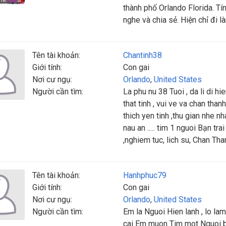
thành phố Orlando Florida. Tín
nghe và chia sẻ. Hiện chỉ đi 
Tên tài khoản:
Chantinh38
Giới tính:
Con gai
Nơi cư ngụ:
Orlando
,
United States
Người cần tìm:
La phu nu 38 Tuoi , da li di h
that tinh , vui ve va chan tha
thich yen tinh ,thu gian nhe nh
nau an ..... tim 1 nguoi Bạn t
,nghiem tuc, lich su, Chan Tha
Tên tài khoản:
Hanhphuc79
Giới tính:
Con gai
Nơi cư ngụ:
Orlando
,
United States
Người cần tìm:
Em la Nguoi Hien lanh , lo l
cai Em muon Tim mot Nguoi ban