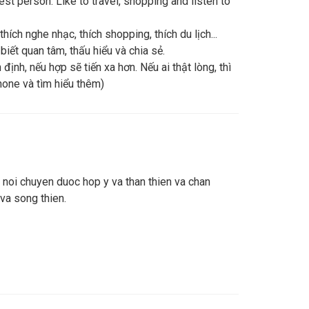
st person. Like to travel, shopping and listen to
hích nghe nhạc, thích shopping, thích du lịch...
iết quan tâm, thấu hiểu và chia sẻ.
ịnh, nếu hợp sẽ tiến xa hơn. Nếu ai thật lòng, thì
Phone và tìm hiểu thêm)
u noi chuyen duoc hop y va than thien va chan
 va song thien.