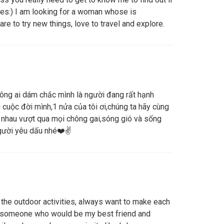
ies:) I am looking for a woman whose is
are to try new things, love to travel and explore.
hông ai dám chắc mình là người đang rất hạnh
 cuộc đời mình,1 nửa của tôi ơi,chúng ta hãy cùng
g nhau vượt qua mọi chông gai,sóng gió và sống
người yêu dấu nhé❤️✌️
 the outdoor activities, always want to make each
 someone who would be my best friend and