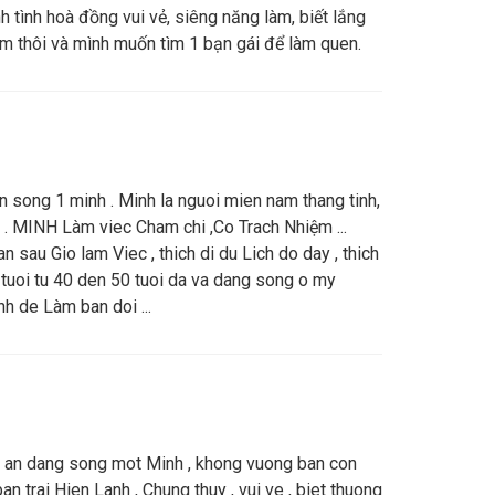
h tình hoà đồng vui vẻ, siêng năng làm, biết lắng
làm thôi và mình muốn tìm 1 bạn gái để làm quen.
ien song 1 minh . Minh la nguoi mien nam thang tinh,
nh . MINH Làm viec Cham chi ,Co Trach Nhiệm ...
an sau Gio lam Viec , thich di du Lich do day , thich
rai tuoi tu 40 den 50 tuoi da va dang song o my
nh de Làm ban doi ...
am an dang song mot Minh , khong vuong ban con
 trai Hien Lanh , Chung thuy , vui ve , biet thuong