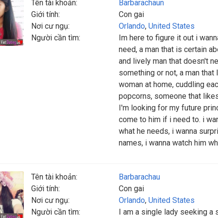
Tên tài khoản:
Barbarachaun
Giới tính:
Con gai
Nơi cư ngụ:
Orlando
,
United States
Người cần tìm:
Im here to figure it out i wan
need, a man that is certain a
and lively man that doesn't n
something or not, a man that l
woman at home, cuddling each
popcorns, someone that likes 
I'm looking for my future princ
come to him if i need to. i wan
what he needs, i wanna surpr
names, i wanna watch him wh
Tên tài khoản:
Barbarachau
Giới tính:
Con gai
Nơi cư ngụ:
Orlando
,
United States
Người cần tìm:
I am a single lady seeking a 