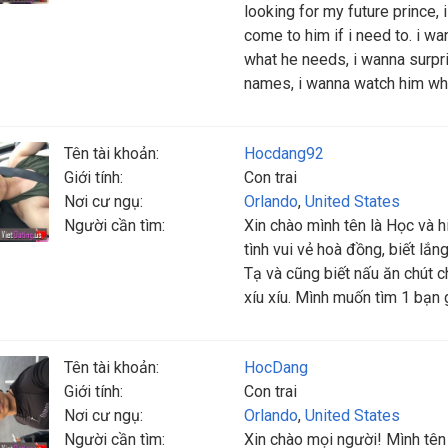
looking for my future prince, 
come to him if i need to. i wan
what he needs, i wanna surpr
names, i wanna watch him wh
Tên tài khoản:
Hocdang92
Giới tính:
Con trai
Nơi cư ngụ:
Orlando
,
United States
Người cần tìm:
Xin chào mình tên là Học và h
tình vui vẻ hoà đồng, biết lắn
Tạ và cũng biết nấu ăn chút c
xíu xíu. Mình muốn tìm 1 bạn g
Tên tài khoản:
HocDang
Giới tính:
Con trai
Nơi cư ngụ:
Orlando
,
United States
Người cần tìm:
Xin chào mọi người! Mình tên