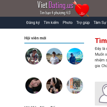
Đăng ký
Tìm kiếm
Photo
Trợ giúp
Tâm Sự
Hội viên mới
Tìm
Đây là 
Muốn xe
nhiệm s
gia. Ch