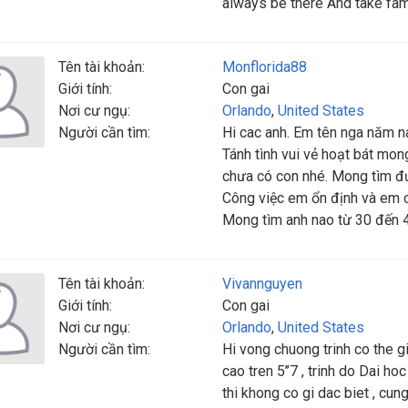
always be there And take famil
Tên tài khoản:
Monflorida88
Giới tính:
Con gai
Nơi cư ngụ:
Orlando
,
United States
Người cần tìm:
Hi cac anh. Em tên nga năm n
Tánh tình vui vẻ hoạt bát mon
chưa có con nhé. Mong tìm đư
Công việc em ổn định và em c
Mong tìm anh nao từ 30 đến 4
Tên tài khoản:
Vivannguyen
Giới tính:
Con gai
Nơi cư ngụ:
Orlando
,
United States
Người cần tìm:
Hi vong chuong trinh co the g
cao tren 5’’7 , trinh do Dai hoc 
thi khong co gi dac biet , cun