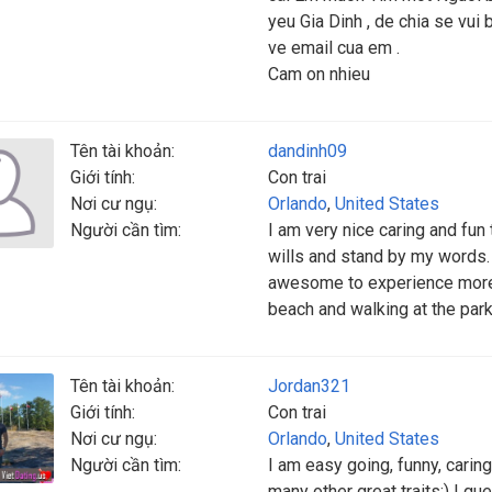
yeu Gia Dinh , de chia se vui 
ve email cua em .
Cam on nhieu
Tên tài khoản:
dandinh09
Giới tính:
Con trai
Nơi cư ngụ:
Orlando
,
United States
Người cần tìm:
I am very nice caring and fun
wills and stand by my words. I
awesome to experience more a
beach and walking at the par
Tên tài khoản:
Jordan321
Giới tính:
Con trai
Nơi cư ngụ:
Orlando
,
United States
Người cần tìm:
I am easy going, funny, carin
many other great traits:) I gu