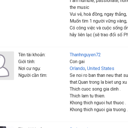
I am humble, passionate, hone
the music
Vui vẻ, hoà đồng, ngay thẳng, t
Muốn tìm 1 người vững vàng, b
Có công việc và cuộc sống ổn đ
hãy liên lạc (sẽ trao đổi số 
Tên tài khoản:
Thanhnguyen72
Giới tính:
Con gai
Nơi cư ngụ:
Orlando
,
United States
Người cần tìm:
Se noi ro ban than neu that s
that.Quan trong la biet ung xu
Thich cuoc song gia dinh .
Thich lam tu thien.
Khong thich nguoi hut thuoc .
Khong thich nguoi gia truong .