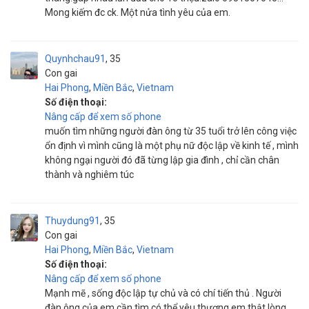
Mong kiếm đc ck. Một nửa tình yêu của em.
Quynhchau91
35
Con gai
Hai Phong
,
Miền Bắc
,
Vietnam
Số điện thoại:
Nâng cấp để xem số phone
muốn tìm những người đàn ông từ 35 tuổi trở lên công việc
ổn định vì mình cũng là một phụ nữ độc lập về kinh tế , mình
không ngại người đó đã từng lập gia đình , chỉ cần chân
thành và nghiêm túc
Thuydung91
35
Con gai
Hai Phong
,
Miền Bắc
,
Vietnam
Số điện thoại:
Nâng cấp để xem số phone
Mạnh mẽ , sống độc lập tự chủ và có chí tiến thủ . Người
đàn ông của em cần tìm có thể yêu thương em thật lòng ,