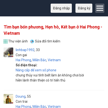
Đăng nhập
Đăng ký
Tìm bạn bốn phương, Hẹn hò, Kết bạn ở Hai Phong -
Vietnam
Thư viện ảnh
Sửa đổi tìm kiếm
linhbap1992
33
Con gai
Hai Phong
,
Miền Bắc
,
Vietnam
Số điện thoại:
Nâng cấp để xem số phone
chung thủy vui tính biết làm ăn không chơi bời
hiền lành thân thiện có trí tiến thủ
Doung
55
Con trai
Hai Phong
,
Miền Bắc
,
Vietnam