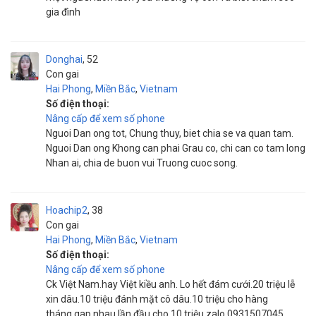
gia đình
Donghai
52
Con gai
Hai Phong
,
Miền Bắc
,
Vietnam
Số điện thoại:
Nâng cấp để xem số phone
Nguoi Dan ong tot, Chung thuy, biet chia se va quan tam.
Nguoi Dan ong Khong can phai Grau co, chi can co tam long
Nhan ai, chia de buon vui Truong cuoc song.
Hoachip2
38
Con gai
Hai Phong
,
Miền Bắc
,
Vietnam
Số điện thoại:
Nâng cấp để xem số phone
Ck Việt Nam.hay Việt kiều anh. Lo hết đám cưới.20 triệu lễ
xin dâu.10 triệu đánh mặt cô dâu.10 triệu cho hàng
tháng.gap nhau lần đầu cho 10 triệu.zalo 0931507045...