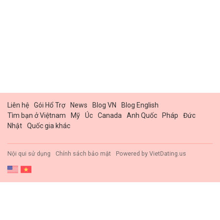
Liên hệ
Gói Hổ Trợ
News
Blog VN
Blog English
Tìm bạn ở Việtnam
Mỹ
Úc
Canada
Anh Quốc
Pháp
Đức
Nhật
Quốc gia khác
Nội qui sử dụng
Chính sách bảo mật
Powered by
VietDating.us