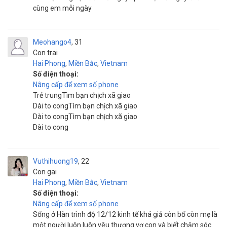
cùng em mỗi ngày
Meohango4
31
Con trai
Hai Phong
,
Miền Bắc
,
Vietnam
Số điện thoại:
Nâng cấp để xem số phone
Trẻ trungTìm bạn chịch xã giao
Dài to congTìm bạn chịch xã giao
Dài to congTìm bạn chịch xã giao
Dài to cong
Vuthihuong19
22
Con gai
Hai Phong
,
Miền Bắc
,
Vietnam
Số điện thoại:
Nâng cấp để xem số phone
Sống ở Hàn trình độ 12/12 kinh tế khá giả còn bố còn mẹ là
một người luôn luôn yêu thương vợ con và biết chăm sóc