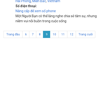
Hai Phong
,
Miền Bắc
,
Vietnam
Số điện thoại:
Nâng cấp để xem số phone
Một Người Bạn có thể lắng nghe chia sẻ tâm sự, nhưng
niềm vui nỗi buồn trong cuộc sống
Trang đầu
6
7
8
9
10
11
12
Trang cuối