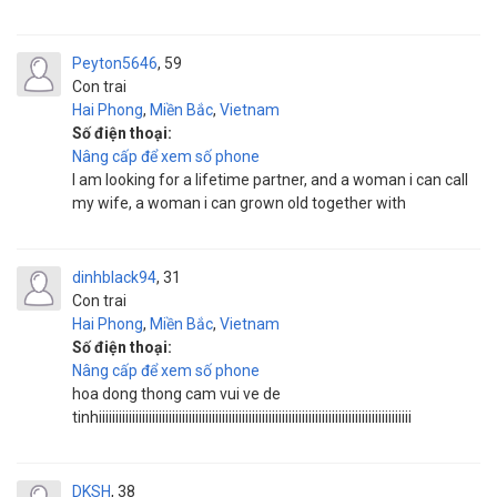
Peyton5646
59
Con trai
Hai Phong
,
Miền Bắc
,
Vietnam
Số điện thoại:
Nâng cấp để xem số phone
I am looking for a lifetime partner, and a woman i can call
my wife, a woman i can grown old together with
dinhblack94
31
Con trai
Hai Phong
,
Miền Bắc
,
Vietnam
Số điện thoại:
Nâng cấp để xem số phone
hoa dong thong cam vui ve de
tinhiiiiiiiiiiiiiiiiiiiiiiiiiiiiiiiiiiiiiiiiiiiiiiiiiiiiiiiiiiiiiiiiiiiiiiiiiiiiiiiiiiiiiiiiiiiiii
DKSH
38