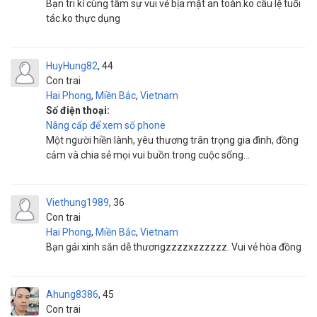
Bạn tri kỉ cùng tâm sự vui vẻ bịa mật an toàn.ko câu lệ tuổi
tác.ko thực dụng
HuyHung82
44
Con trai
Hai Phong
,
Miền Bắc
,
Vietnam
Số điện thoại:
Nâng cấp để xem số phone
Một người hiền lành, yêu thương trân trọng gia đình, đồng
cảm và chia sẻ mọi vui buồn trong cuộc sống...
Viethung1989
36
Con trai
Hai Phong
,
Miền Bắc
,
Vietnam
Bạn gái xinh sắn dễ thươngzzzzxzzzzzz. Vui vẻ hòa đồng
Ahung8386
45
Con trai