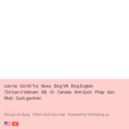
Liên hệ
Gói Hổ Trợ
News
Blog VN
Blog English
Tìm bạn ở Việtnam
Mỹ
Úc
Canada
Anh Quốc
Pháp
Đức
Nhật
Quốc gia khác
Nội qui sử dụng
Chính sách bảo mật
Powered by
VietDating.us