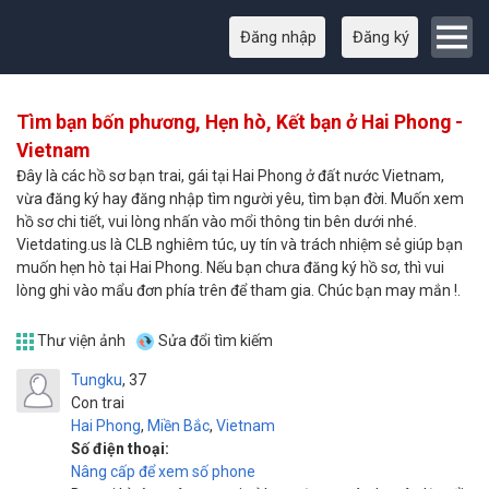
Đăng nhập
Đăng ký
Tìm bạn bốn phương, Hẹn hò, Kết bạn ở Hai Phong -
Vietnam
Đây là các hồ sơ bạn trai, gái tại Hai Phong ở đất nước Vietnam,
vừa đăng ký hay đăng nhập tìm người yêu, tìm bạn đời. Muốn xem
hồ sơ chi tiết, vui lòng nhấn vào mổi thông tin bên dưới nhé.
Vietdating.us là CLB nghiêm túc, uy tín và trách nhiệm sẻ giúp bạn
muốn hẹn hò tại Hai Phong. Nếu bạn chưa đăng ký hồ sơ, thì vui
lòng ghi vào mẩu đơn phía trên để tham gia. Chúc bạn may mắn !.
Thư viện ảnh
Sửa đổi tìm kiếm
Tungku
37
Con trai
Hai Phong
,
Miền Bắc
,
Vietnam
Số điện thoại:
Nâng cấp để xem số phone