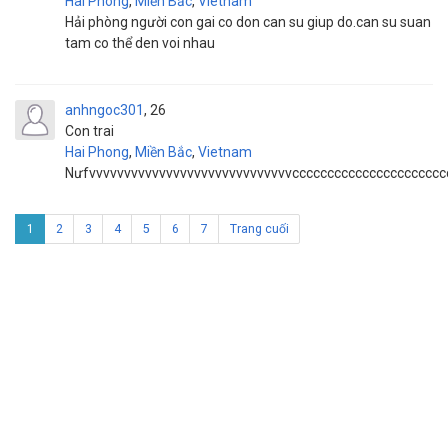
Hai Phong
,
Miền Bắc
,
Vietnam
Hải phòng người con gai co don can su giup do.can su suan
tam co thể den voi nhau
anhngoc301
26
Con trai
Hai Phong
,
Miền Bắc
,
Vietnam
Nưfvvvvvvvvvvvvvvvvvvvvvvvvvvvvvcccccccccccccccccccccc
1
2
3
4
5
6
7
Trang cuối