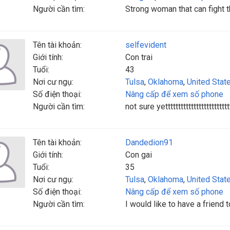
Người cần tìm:
Strong woman that can fight t
Tên tài khoản:
selfevident
Giới tính:
Con trai
Tuổi:
43
Nơi cư ngụ:
Tulsa
,
Oklahoma
,
United Stat
Số điện thoại:
Nâng cấp để xem số phone
Người cần tìm:
not sure yettttttttttttttttttttttttttt
Tên tài khoản:
Dandedion91
Giới tính:
Con gai
Tuổi:
35
Nơi cư ngụ:
Tulsa
,
Oklahoma
,
United Stat
Số điện thoại:
Nâng cấp để xem số phone
Người cần tìm:
I would like to have a friend t