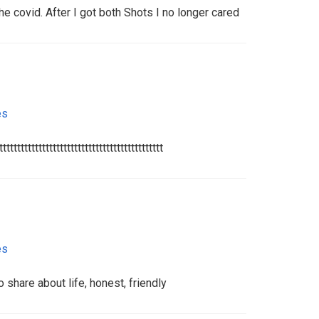
he covid. After I got both Shots I no longer cared
es
tttttttttttttttttttttttttttttttttttttttttttt
es
o share about life, honest, friendly