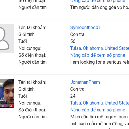
Số điện thoại:
Nâng cấp để xem số phone
Người cần tìm:
Tìm người dân ông góa vợ hoặc
Tên tài khoản:
Symeontheod1
Giới tính:
Con trai
Tuổi:
56
Nơi cư ngụ:
Tulsa
,
Oklahoma
,
United Stat
Số điện thoại:
Nâng cấp để xem số phone
Người cần tìm:
I am looking for a serious rela
Tên tài khoản:
JonathanPham
Giới tính:
Con trai
Tuổi:
24
Nơi cư ngụ:
Tulsa
,
Oklahoma
,
United Stat
Số điện thoại:
Nâng cấp để xem số phone
Người cần tìm:
Mình cần tìm một người bạn g
tính cách cởi mở hòa đồng, vu