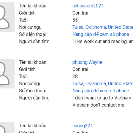
Tên tài khoản:
anhcanem2021
Giới tính:
Con trai
Tuổi:
55
Nơi cư ngụ:
Tulsa
,
Oklahoma
,
United Stat
Số điện thoại:
Nâng cấp để xem số phone
Người cần tìm:
I like work out and reading, 
Tên tài khoản:
phuong.Wayne
Giới tính:
Con trai
Tuổi:
28
Nơi cư ngụ:
Tulsa
,
Oklahoma
,
United Stat
Số điện thoại:
Nâng cấp để xem số phone
Người cần tìm:
I don't want to go to Vietna
Vietnam don't contact me.
Tên tài khoản:
cuong221
Giới tính:
Con trai