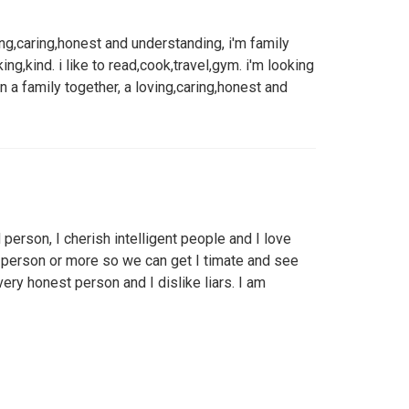
ng,caring,honest and understanding, i'm family
ing,kind. i like to read,cook,travel,gym. i'm looking
a family together, a loving,caring,honest and
 person, I cherish intelligent people and I love
lar person or more so we can get I timate and see
ery honest person and I dislike liars. I am