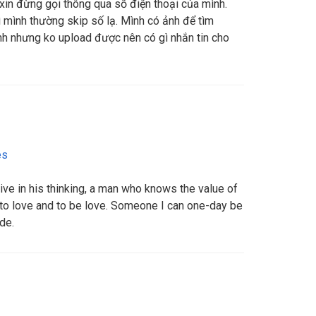
xin đừng gọi thông qua số điện thoại của mình.
ì mình thường skip số lạ. Mình có ảnh để tìm
nh nhưng ko upload được nên có gì nhắn tin cho
es
ive in his thinking, a man who knows the value of
 to love and to be love. Someone I can one-day be
de.