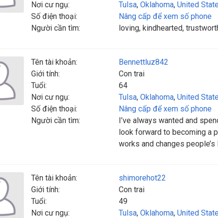
Nơi cư ngụ:
Tulsa
,
Oklahoma
,
United Stat
Số điện thoại:
Nâng cấp để xem số phone
Người cần tìm:
loving, kindhearted, trustwor
Tên tài khoản:
Bennettluz842
Giới tính:
Con trai
Tuổi:
64
Nơi cư ngụ:
Tulsa
,
Oklahoma
,
United Stat
Số điện thoại:
Nâng cấp để xem số phone
Người cần tìm:
I’ve always wanted and spend 
look forward to becoming a pr
works and changes people’s l
Tên tài khoản:
shimorehot22
Giới tính:
Con trai
Tuổi:
49
Nơi cư ngụ:
Tulsa
,
Oklahoma
,
United Stat