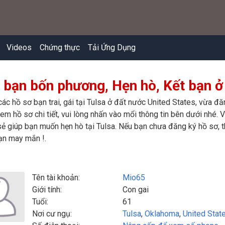
Videos
Chứng thực
Tải Ứng Dụng
 bạn bốn phương, Hẹn hò, Kết bạn ở 
các hồ sơ bạn trai, gái tại Tulsa ở đất nước United States, vừa đ
m hồ sơ chi tiết, vui lòng nhấn vào mổi thông tin bên dưới nhé. Vi
ẻ giúp bạn muốn hẹn hò tại Tulsa. Nếu bạn chưa đăng ký hồ sơ, th
ạn may mắn !.
Tên tài khoản:
Mio65
Giới tính:
Con gai
Tuổi:
61
Nơi cư ngụ:
Tulsa
,
Oklahoma
,
United Stat