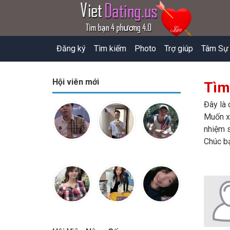
Đăng ký
Tìm kiếm
Photo
Trợ giúp
Tâm Sự
Hội viên mới
Tìm
Đây là 
Muốn xe
nhiệm s
Chúc b