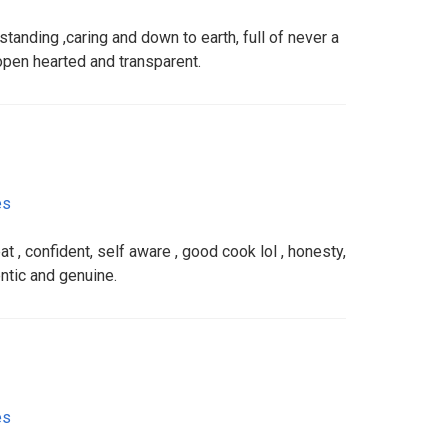
tanding ,caring and down to earth, full of never a
open hearted and transparent.
es
at , confident, self aware , good cook lol , honesty,
ntic and genuine.
es