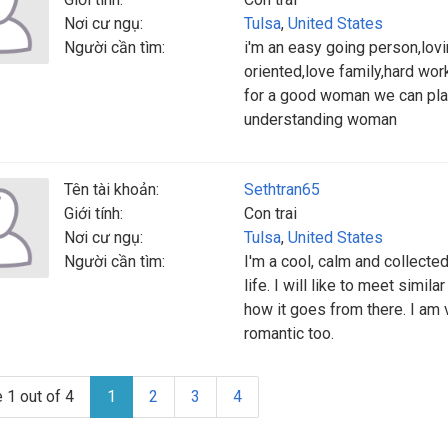
Nơi cư ngụ:
Tulsa
,
United States
Người cần tìm:
i'm an easy going person,lovi
oriented,love family,hard work
for a good woman we can plan 
understanding woman
Tên tài khoản:
Sethtran65
Giới tính:
Con trai
Nơi cư ngụ:
Tulsa
,
United States
Người cần tìm:
I'm a cool, calm and collected
life. I will like to meet simi
how it goes from there. I am v
romantic too.
 1 out of 4
1
2
3
4