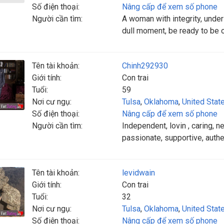
Số điện thoại:
Nâng cấp để xem số phone
Người cần tìm:
A woman with integrity, unders
dull moment, be ready to be 
Tên tài khoản:
Chinh292930
Giới tính:
Con trai
Tuổi:
59
Nơi cư ngụ:
Tulsa
,
Oklahoma
,
United Stat
Số điện thoại:
Nâng cấp để xem số phone
Người cần tìm:
Independent, lovin , caring, ne
passionate, supportive, authe
Tên tài khoản:
levidwain
Giới tính:
Con trai
Tuổi:
32
Nơi cư ngụ:
Tulsa
,
Oklahoma
,
United Stat
Số điện thoại:
Nâng cấp để xem số phone