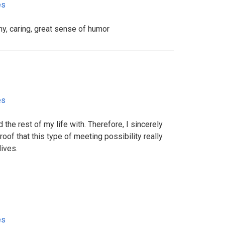
es
thy, caring, great sense of humor
es
the rest of my life with. Therefore, I sincerely
oof that this type of meeting possibility really
ives.
es