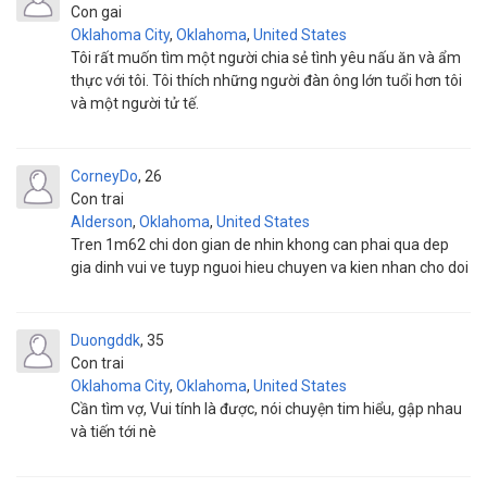
Con gai
Oklahoma City
,
Oklahoma
,
United States
Tôi rất muốn tìm một người chia sẻ tình yêu nấu ăn và ẩm
thực với tôi. Tôi thích những người đàn ông lớn tuổi hơn tôi
và một người tử tế.
CorneyDo
26
Con trai
Alderson
,
Oklahoma
,
United States
Tren 1m62 chi don gian de nhin khong can phai qua dep
gia dinh vui ve tuyp nguoi hieu chuyen va kien nhan cho doi
Duongddk
35
Con trai
Oklahoma City
,
Oklahoma
,
United States
Cần tìm vợ, Vui tính là được, nói chuyện tim hiểu, gập nhau
và tiến tới nè