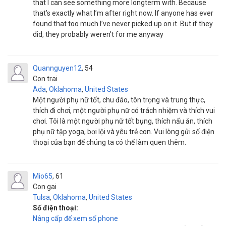
that I can see something more longterm with. Because
that’s exactly what I’m after right now. If anyone has ever
found that too much I’ve never picked up on it. But if they
did, they probably weren’t for me anyway
Quannguyen12
54
Con trai
Ada
,
Oklahoma
,
United States
Một người phụ nữ tốt, chu đáo, tôn trọng và trung thực,
thích đi chơi, một người phụ nữ có trách nhiệm và thích vui
chơi. Tôi là một người phụ nữ tốt bụng, thích nấu ăn, thích
phụ nữ tập yoga, bơi lội và yêu trẻ con. Vui lòng gửi số điện
thoại của bạn để chúng ta có thể làm quen thêm.
Mio65
61
Con gai
Tulsa
,
Oklahoma
,
United States
Số điện thoại:
Nâng cấp để xem số phone