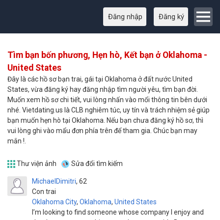
Đăng nhập
Đăng ký
Tìm bạn bốn phương, Hẹn hò, Kết bạn ở Oklahoma -
United States
Đây là các hồ sơ bạn trai, gái tại Oklahoma ở đất nước United
States, vừa đăng ký hay đăng nhập tìm người yêu, tìm bạn đời.
Muốn xem hồ sơ chi tiết, vui lòng nhấn vào mổi thông tin bên dưới
nhé. Vietdating.us là CLB nghiêm túc, uy tín và trách nhiệm sẻ giúp
bạn muốn hẹn hò tại Oklahoma. Nếu bạn chưa đăng ký hồ sơ, thì
vui lòng ghi vào mẩu đơn phía trên để tham gia. Chúc bạn may
mắn !.
Thư viện ảnh
Sửa đổi tìm kiếm
MichaelDimitri
62
Con trai
Oklahoma City
,
Oklahoma
,
United States
I’m looking to find someone whose company I enjoy and