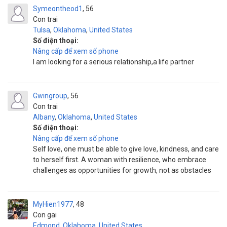
Symeontheod1
56
Con trai
Tulsa
,
Oklahoma
,
United States
Số điện thoại:
Nâng cấp để xem số phone
I am looking for a serious relationship,a life partner
Gwingroup
56
Con trai
Albany
,
Oklahoma
,
United States
Số điện thoại:
Nâng cấp để xem số phone
Self love, one must be able to give love, kindness, and care
to herself first. A woman with resilience, who embrace
challenges as opportunities for growth, not as obstacles
MyHien1977
48
Con gai
Edmond
,
Oklahoma
,
United States