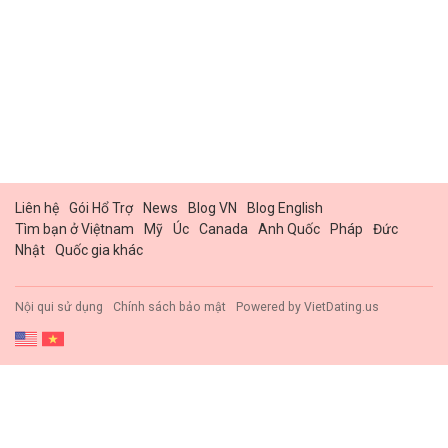
Liên hệ
Gói Hổ Trợ
News
Blog VN
Blog English
Tìm bạn ở Việtnam
Mỹ
Úc
Canada
Anh Quốc
Pháp
Đức
Nhật
Quốc gia khác
Nội qui sử dụng
Chính sách bảo mật
Powered by
VietDating.us