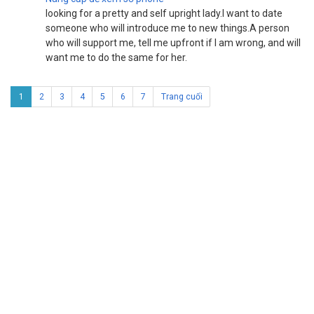
looking for a pretty and self upright lady.I want to date
someone who will introduce me to new things.A person
who will support me, tell me upfront if I am wrong, and will
want me to do the same for her.
1
2
3
4
5
6
7
Trang cuối