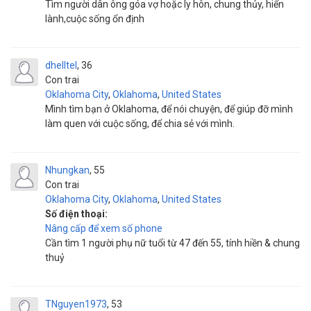
Tìm người dân ông góa vợ hoặc ly hôn, chung thủy, hiển
lành,cuộc sống ổn định
dhelltel
36
Con trai
Oklahoma City
,
Oklahoma
,
United States
Mình tìm bạn ở Oklahoma, để nói chuyện, để giúp đỡ mình
làm quen với cuộc sống, để chia sẻ với mình.
Nhungkan
55
Con trai
Oklahoma City
,
Oklahoma
,
United States
Số điện thoại:
Nâng cấp để xem số phone
Cần tìm 1 người phụ nữ tuổi từ 47 đến 55, tính hiền & chung
thuỷ
TNguyen1973
53