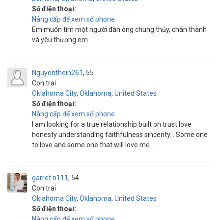
Số điện thoại:
Nâng cấp để xem số phone
Em muốn tìm một người đàn ông chung thủy, chân thành
và yêu thương em
Nguyenthein261
55
Con trai
Oklahoma City
,
Oklahoma
,
United States
Số điện thoại:
Nâng cấp để xem số phone
I am looking for a true relationship built on trust love
honesty understanding faithfulness sincerity... Some one
to love and some one that will love me...
garret.n111
54
Con trai
Oklahoma City
,
Oklahoma
,
United States
Số điện thoại:
Nâng cấp để xem số phone