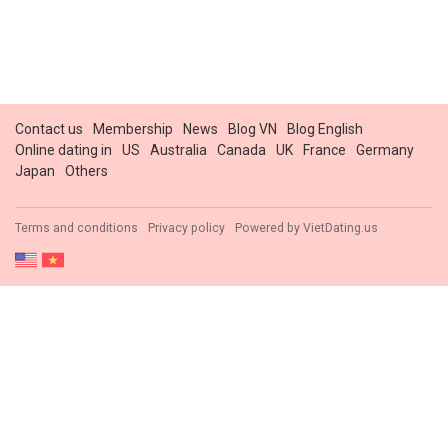
Contact us
Membership
News
Blog VN
Blog English
Online dating in
US
Australia
Canada
UK
France
Germany
Japan
Others
Terms and conditions
Privacy policy
Powered by
VietDating.us