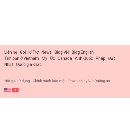
Liên hệ
Gói Hổ Trợ
News
Blog VN
Blog English
Tìm bạn ở Việtnam
Mỹ
Úc
Canada
Anh Quốc
Pháp
Đức
Nhật
Quốc gia khác
Nội qui sử dụng
Chính sách bảo mật
Powered by
VietDating.us