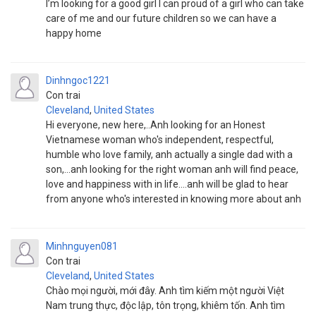
I’m looking for a good girl I can proud of a girl who can take
care of me and our future children so we can have a
happy home
Dinhngoc1221
Con trai
Cleveland
,
United States
Hi everyone, new here,..Anh looking for an Honest
Vietnamese woman who's independent, respectful,
humble who love family, anh actually a single dad with a
son,...anh looking for the right woman anh will find peace,
love and happiness with in life....anh will be glad to hear
from anyone who's interested in knowing more about anh
Minhnguyen081
Con trai
Cleveland
,
United States
Chào mọi người, mới đây. Anh tìm kiếm một người Việt
Nam trung thực, độc lập, tôn trọng, khiêm tốn. Anh tìm