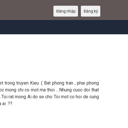
Đăng nhập
Đăng ký
t trong truyen Kieu :( Bat phong tran , phai phong
oc mong chi co mot ma thoi ....Nhung cuoc doi that
...Toi rat mong Ai do se cho Toi mot co hoi de cung
 ai .??.