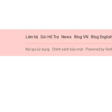
Liên hệ
Gói Hổ Trợ
News
Blog VN
Blog Englis
Nội qui sử dụng
Chính sách bảo mật
Powered by
Viet