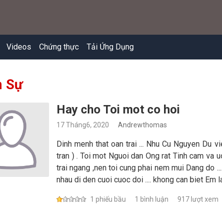
Videos
Chứng thực
Tải Ứng Dụng
 Sự
Hay cho Toi mot co hoi
17 Tháng6, 2020
Andrewthomas
Dinh menh that oan trai ... Nhu Cu Nguyen Du vie
tran ) . Toi mot Nguoi dan Ong rat Tinh cam va u
trai ngang ,nen toi cung phai nem mui Dang do ..
nhau di den cuoi cuoc doi .... khong can biet Em la
1 phiếu bầu
1 bình luận
917 lượt xem