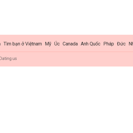
h
Tìm bạn ở Việtnam
Mỹ
Úc
Canada
Anh Quốc
Pháp
Đức
N
Dating.us