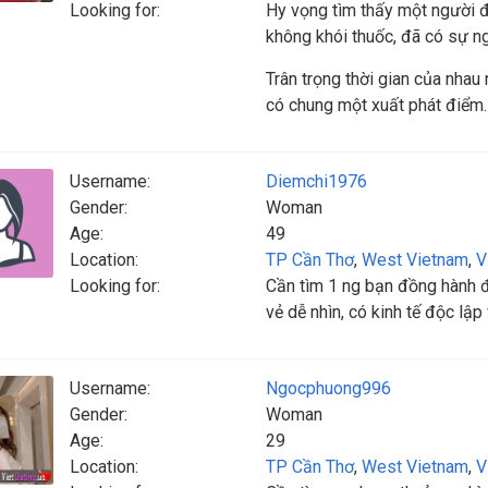
Looking for:
Hy vọng tìm thấy một người đà
không khói thuốc, đã có sự n
Trân trọng thời gian của nhau
có chung một xuất phát điểm. 
Username:
Diemchi1976
Gender:
Woman
Age:
49
Location:
TP Cần Thơ
,
West Vietnam
,
V
Looking for:
Cần tìm 1 ng bạn đồng hành 
vẻ dễ nhìn, có kinh tế độc lậ
Username:
Ngocphuong996
Gender:
Woman
Age:
29
Location:
TP Cần Thơ
,
West Vietnam
,
V