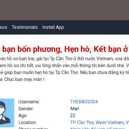
eos
Testimonials
Install App
 bạn bốn phương, Hẹn hò, Kết bạn ở
các hồ sơ bạn trai, gái tại Tp Cần Thơ ở đất nước Vietnam, vừa đ
m hồ sơ chi tiết, vui lòng nhấn vào mổi thông tin bên dưới nhé. Vi
ẻ giúp bạn muốn hẹn hò tại Tp Cần Thơ. Nếu bạn chưa đăng ký hồ 
a. Chúc bạn may mắn !.
Username:
THEBAO2004
Gender:
Man
Age:
22
Location:
TP Cần Thơ
,
West Vietnam
,
V