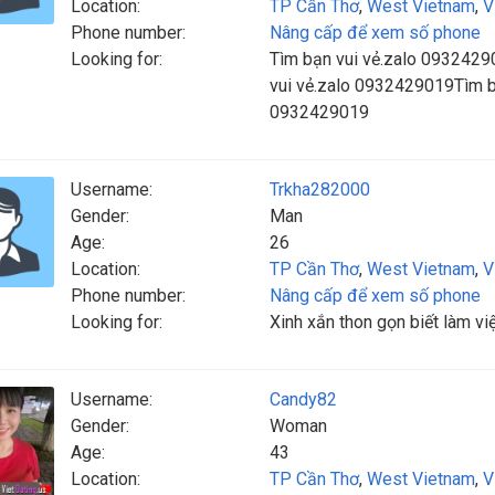
Location:
TP Cần Thơ
,
West Vietnam
,
V
Phone number:
Nâng cấp để xem số phone
Looking for:
Tìm bạn vui vẻ.zalo 0932429
vui vẻ.zalo 0932429019Tìm b
0932429019
Username:
Trkha282000
Gender:
Man
Age:
26
Location:
TP Cần Thơ
,
West Vietnam
,
V
Phone number:
Nâng cấp để xem số phone
Looking for:
Xinh xắn thon gọn biết làm vi
Username:
Candy82
Gender:
Woman
Age:
43
Location:
TP Cần Thơ
,
West Vietnam
,
V