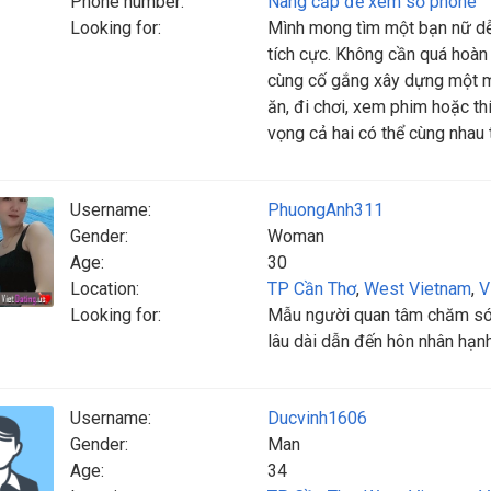
Phone number:
Nâng cấp để xem số phone
Looking for:
Mình mong tìm một bạn nữ dễ 
tích cực. Không cần quá hoàn 
cùng cố gắng xây dựng một mố
ăn, đi chơi, xem phim hoặc th
vọng cả hai có thể cùng nhau 
Username:
PhuongAnh311
Gender:
Woman
Age:
30
Location:
TP Cần Thơ
,
West Vietnam
,
V
Looking for:
Mẫu người quan tâm chăm só
lâu dài dẫn đến hôn nhân hạn
Username:
Ducvinh1606
Gender:
Man
Age:
34