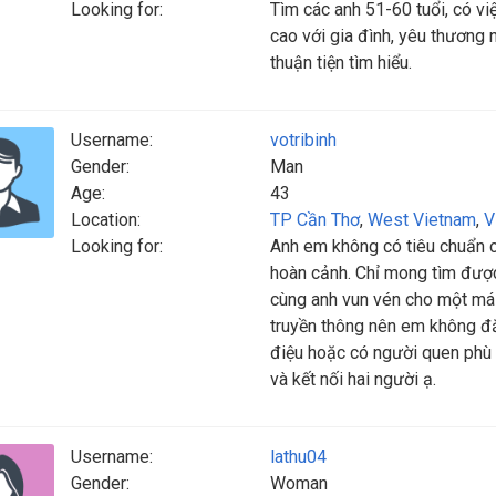
Looking for:
Tìm các anh 51-60 tuổi, có vi
cao với gia đình, yêu thương
thuận tiện tìm hiểu.
Username:
votribinh
Gender:
Man
Age:
43
Location:
TP Cần Thơ
,
West Vietnam
,
V
Looking for:
Anh em không có tiêu chuẩn c
hoàn cảnh. Chỉ mong tìm được 
cùng anh vun vén cho một mái 
truyền thông nên em không đă
điệu hoặc có người quen phù h
và kết nối hai người ạ.
Username:
lathu04
Gender:
Woman