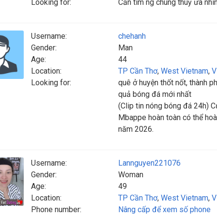
Looking for:
Cần tìm ng chung thuỷ ưa nhìn 
Username:
chehanh
Gender:
Man
Age:
44
Location:
TP Cần Thơ
,
West Vietnam
,
V
Looking for:
quê ở huyện thốt nốt, thành phố
quả bóng đá mới nhất
(Clip tin nóng bóng đá 24h) 
Mbappe hoàn toàn có thể hoàn
năm 2026.
Username:
Lannguyen221076
Gender:
Woman
Age:
49
Location:
TP Cần Thơ
,
West Vietnam
,
V
Phone number:
Nâng cấp để xem số phone