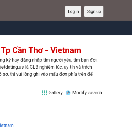
Log in
Sign up
 Tp Cần Thơ - Vietnam
ăng ký hay đăng nhập tìm người yêu, tìm bạn đời.
etdating.us là CLB nghiêm túc, uy tín và trách
sơ, thì vui lòng ghi vào mẩu đơn phía trên để
Gallery
Modify search
ietnam