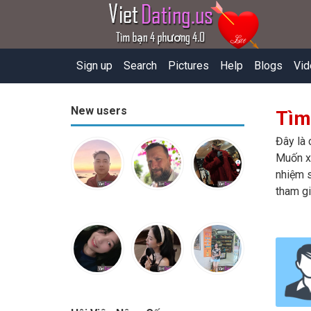
Sign up
Search
Pictures
Help
Blogs
Vid
New users
Tìm
Đây là 
Muốn xe
nhiệm s
tham gi