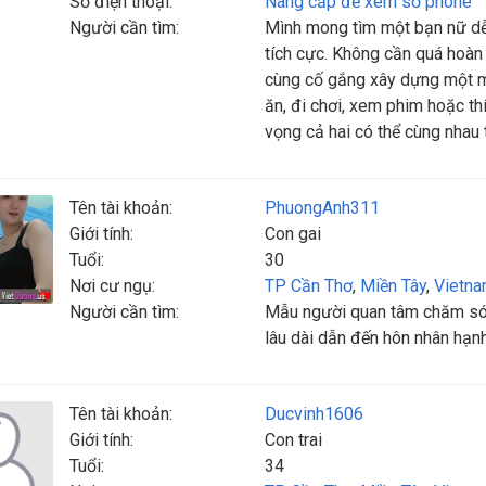
Số điện thoại:
Nâng cấp để xem số phone
Người cần tìm:
Mình mong tìm một bạn nữ dễ 
tích cực. Không cần quá hoàn 
cùng cố gắng xây dựng một mố
ăn, đi chơi, xem phim hoặc th
vọng cả hai có thể cùng nhau 
Tên tài khoản:
PhuongAnh311
Giới tính:
Con gai
Tuổi:
30
Nơi cư ngụ:
TP Cần Thơ
,
Miền Tây
,
Vietn
Người cần tìm:
Mẫu người quan tâm chăm só
lâu dài dẫn đến hôn nhân hạn
Tên tài khoản:
Ducvinh1606
Giới tính:
Con trai
Tuổi:
34