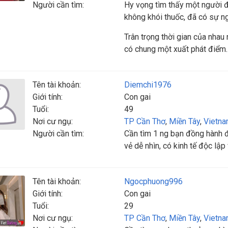
Người cần tìm:
Hy vọng tìm thấy một người đà
không khói thuốc, đã có sự n
Trân trọng thời gian của nhau
có chung một xuất phát điểm. 
Tên tài khoản:
Diemchi1976
Giới tính:
Con gai
Tuổi:
49
Nơi cư ngụ:
TP Cần Thơ
,
Miền Tây
,
Vietn
Người cần tìm:
Cần tìm 1 ng bạn đồng hành 
vẻ dễ nhìn, có kinh tế độc lậ
Tên tài khoản:
Ngocphuong996
Giới tính:
Con gai
Tuổi:
29
Nơi cư ngụ:
TP Cần Thơ
,
Miền Tây
,
Vietn