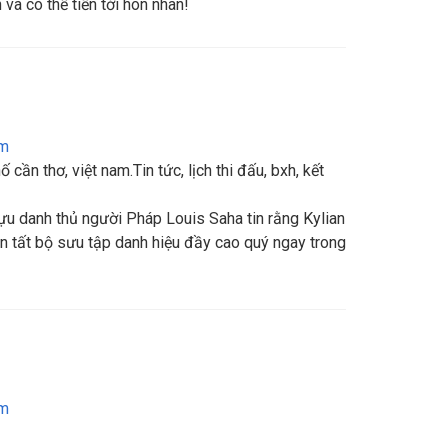
và có thể tiến tới hôn nhân!
am
 cần thơ, việt nam.Tin tức, lịch thi đấu, bxh, kết
Cựu danh thủ người Pháp Louis Saha tin rằng Kylian
 tất bộ sưu tập danh hiệu đầy cao quý ngay trong
am