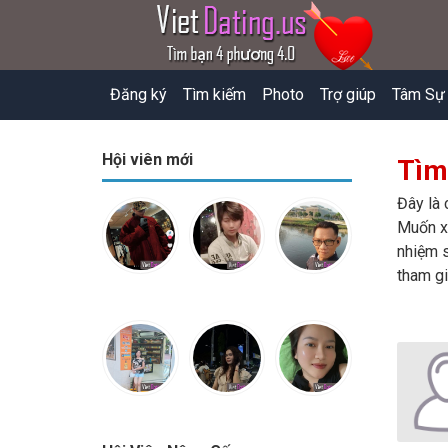
Đăng ký
Tìm kiếm
Photo
Trợ giúp
Tâm Sự
Hội viên mới
Tìm
Đây là 
Muốn xe
nhiệm s
tham gi