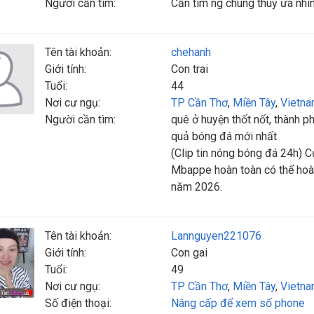
Người cần tìm:
Cần tìm ng chung thuỷ ưa nhìn 
Tên tài khoản:
chehanh
Giới tính:
Con trai
Tuổi:
44
Nơi cư ngụ:
TP Cần Thơ
,
Miền Tây
,
Vietn
Người cần tìm:
quê ở huyện thốt nốt, thành phố
quả bóng đá mới nhất
(Clip tin nóng bóng đá 24h) 
Mbappe hoàn toàn có thể hoàn
năm 2026.
Tên tài khoản:
Lannguyen221076
Giới tính:
Con gai
Tuổi:
49
Nơi cư ngụ:
TP Cần Thơ
,
Miền Tây
,
Vietn
Số điện thoại:
Nâng cấp để xem số phone