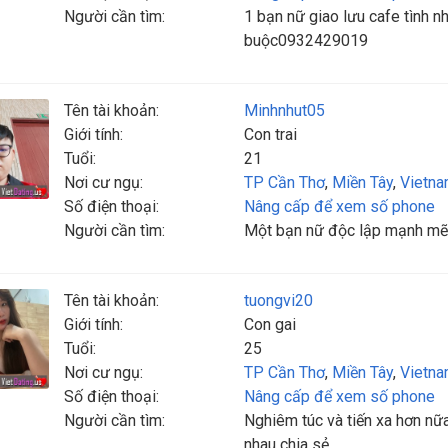
Người cần tìm:
1 bạn nữ giao lưu cafe tình nh
buộc0932429019
Tên tài khoản:
Minhnhut05
Giới tính:
Con trai
Tuổi:
21
Nơi cư ngụ:
TP Cần Thơ
,
Miền Tây
,
Vietn
Số điện thoại:
Nâng cấp để xem số phone
Người cần tìm:
Một bạn nữ độc lập mạnh mẽ 
Tên tài khoản:
tuongvi20
Giới tính:
Con gai
Tuổi:
25
Nơi cư ngụ:
TP Cần Thơ
,
Miền Tây
,
Vietn
Số điện thoại:
Nâng cấp để xem số phone
Người cần tìm:
Nghiêm túc và tiến xa hơn nữ
nhau chia sẻ