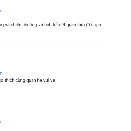
am
ng và chiều chuộng và tinh tế biết quan tâm đến gia
am
o thich cùng quan he vui ve
am