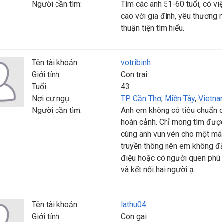
Người cần tìm:
Tìm các anh 51-60 tuổi, có vi
cao với gia đình, yêu thương
thuận tiện tìm hiểu.
Tên tài khoản:
votribinh
Giới tính:
Con trai
Tuổi:
43
Nơi cư ngụ:
TP Cần Thơ
,
Miền Tây
,
Vietn
Người cần tìm:
Anh em không có tiêu chuẩn c
hoàn cảnh. Chỉ mong tìm được 
cùng anh vun vén cho một mái 
truyền thông nên em không đă
điệu hoặc có người quen phù h
và kết nối hai người ạ.
Tên tài khoản:
lathu04
Giới tính:
Con gai