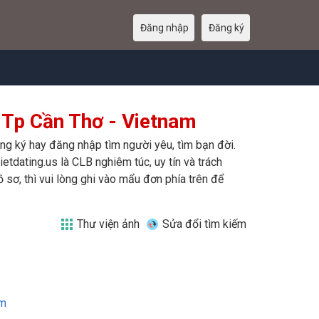
Đăng nhập
Đăng ký
 Tp Cần Thơ - Vietnam
ăng ký hay đăng nhập tìm người yêu, tìm bạn đời.
etdating.us là CLB nghiêm túc, uy tín và trách
sơ, thì vui lòng ghi vào mẩu đơn phía trên để
Thư viện ảnh
Sửa đổi tìm kiếm
am