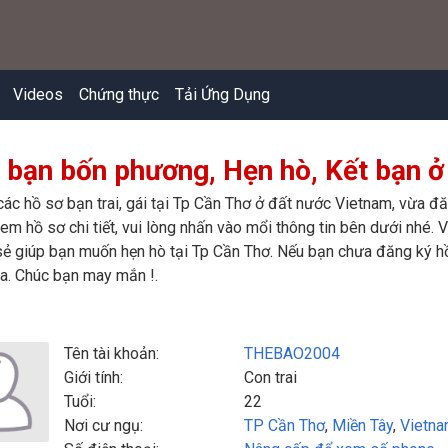
Videos
Chứng thực
Tải Ứng Dụng
 bạn bốn phương, Hẹn hò, Kết bạn ở
các hồ sơ bạn trai, gái tại Tp Cần Thơ ở đất nước Vietnam, vừa đ
m hồ sơ chi tiết, vui lòng nhấn vào mổi thông tin bên dưới nhé. Vi
ẻ giúp bạn muốn hẹn hò tại Tp Cần Thơ. Nếu bạn chưa đăng ký hồ 
a. Chúc bạn may mắn !.
Tên tài khoản:
THEBAO2004
Giới tính:
Con trai
Tuổi:
22
Nơi cư ngụ:
TP Cần Thơ
,
Miền Tây
,
Vietn