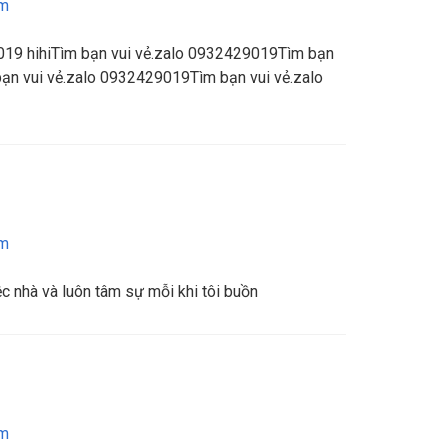
am
019 hihiTìm bạn vui vẻ.zalo 0932429019Tìm bạn
ạn vui vẻ.zalo 0932429019Tìm bạn vui vẻ.zalo
am
ệc nhà và luôn tâm sự mỗi khi tôi buồn
am