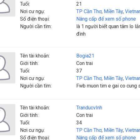
Tuổi:
21
Nơi cư ngụ:
TP Cần Thơ
,
Miền Tây
,
Vietn
Số điện thoại:
Nâng cấp để xem số phone
Người cần tìm:
là 1 người biết quan tâm lo lắ
đình
Tên tài khoản:
Bogia21
Giới tính:
Con trai
Tuổi:
37
Nơi cư ngụ:
TP Cần Thơ
,
Miền Tây
,
Vietn
Người cần tìm:
Fwb muon tim e gai co cung s
Tên tài khoản:
TranducvInh
Giới tính:
Con trai
Tuổi:
34
Nơi cư ngụ:
TP Cần Thơ
,
Miền Tây
,
Vietn
Số điện thoại:
Nâng cấp để xem số phone