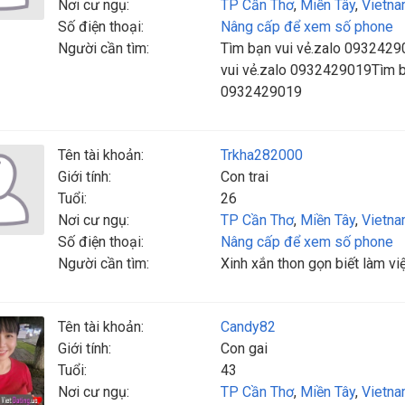
Nơi cư ngụ:
TP Cần Thơ
,
Miền Tây
,
Vietn
Số điện thoại:
Nâng cấp để xem số phone
Người cần tìm:
Tìm bạn vui vẻ.zalo 0932429
vui vẻ.zalo 0932429019Tìm b
0932429019
Tên tài khoản:
Trkha282000
Giới tính:
Con trai
Tuổi:
26
Nơi cư ngụ:
TP Cần Thơ
,
Miền Tây
,
Vietn
Số điện thoại:
Nâng cấp để xem số phone
Người cần tìm:
Xinh xắn thon gọn biết làm vi
Tên tài khoản:
Candy82
Giới tính:
Con gai
Tuổi:
43
Nơi cư ngụ:
TP Cần Thơ
,
Miền Tây
,
Vietn