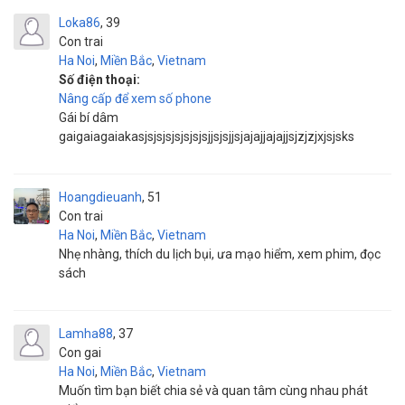
Loka86
39
Con trai
Ha Noi
,
Miền Bắc
,
Vietnam
Số điện thoại:
Nâng cấp để xem số phone
Gái bí dâm
gaigaiagaiakasjsjsjsjsjsjsjsjjsjsjjsjajajjajajjsjzjzjxjsjsks
Hoangdieuanh
51
Con trai
Ha Noi
,
Miền Bắc
,
Vietnam
Nhẹ nhàng, thích du lịch bụi, ưa mạo hiểm, xem phim, đọc
sách
Lamha88
37
Con gai
Ha Noi
,
Miền Bắc
,
Vietnam
Muốn tìm bạn biết chia sẻ và quan tâm cùng nhau phát