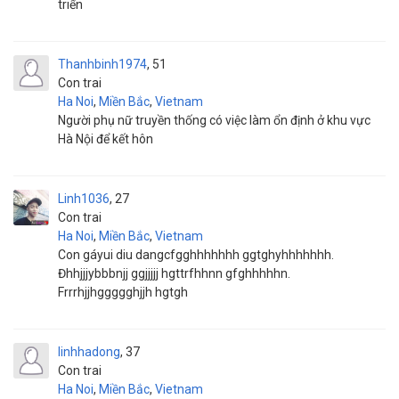
triển
Thanhbinh1974
51
Con trai
Ha Noi
,
Miền Bắc
,
Vietnam
Người phụ nữ truyền thống có việc làm ổn định ở khu vực
Hà Nội để kết hôn
Linh1036
27
Con trai
Ha Noi
,
Miền Bắc
,
Vietnam
Con gáyui diu dangcfgghhhhhhh ggtghyhhhhhhh.
Đhhjjjybbbnjj ggjjjjj hgttrfhhnn gfghhhhhn.
Frrrhjjhggggghjjh hgtgh
linhhadong
37
Con trai
Ha Noi
,
Miền Bắc
,
Vietnam