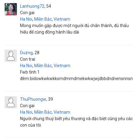
Lanhuong72
54
Con gai
Ha Noi
,
Miền Bắc
,
Vietnam
Mong muốn gặp được một người đủ chân thành, đủ thấu
hiểu để cùng đồng hành lâu dài
Duzng
28
Con trai
Ha Noi
,
Miền Bắc
,
Vietnam
Fwb tình 1
đêm.bidowkwkwkksmdmmdmekwkwjwjdbbdndnensnnsn
ThuPhuongw
39
Con gai
Ha Noi
,
Miền Bắc
,
Vietnam
Người chung thuỷ biết yêu thương và đặc biệt cũng yêu các
con của tôi.