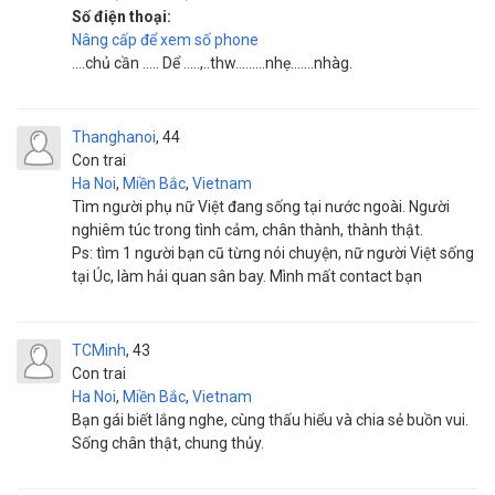
Số điện thoại:
Nâng cấp để xem số phone
....chủ cần ..... Dể .....,..thw.........nhẹ.......nhàg.
Thanghanoi
44
Con trai
Ha Noi
,
Miền Bắc
,
Vietnam
Tìm người phụ nữ Việt đang sống tại nước ngoài. Người
nghiêm túc trong tình cảm, chân thành, thành thật.
Ps: tìm 1 người bạn cũ từng nói chuyện, nữ người Việt sống
tại Úc, làm hải quan sân bay. Mình mất contact bạn
TCMinh
43
Con trai
Ha Noi
,
Miền Bắc
,
Vietnam
Bạn gái biết lắng nghe, cùng thấu hiểu và chia sẻ buồn vui.
Sống chân thật, chung thủy.