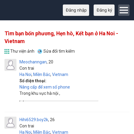
Đăng nhập
Đăng ký
Tìm bạn bốn phương, Hẹn hò, Kết bạn ở Ha Noi -
Vietnam
Thư viện ảnh
Sửa đổi tìm kiếm
Meochanngan
20
Con trai
Ha Noi
,
Miền Bắc
,
Vietnam
Số điện thoại:
Nâng cấp để xem số phone
Trong khu vực hà nội ,
,...,...................................................................................
Hihi6529.boy2k
26
Con trai
Ha Noi
,
Miền Bắc
,
Vietnam