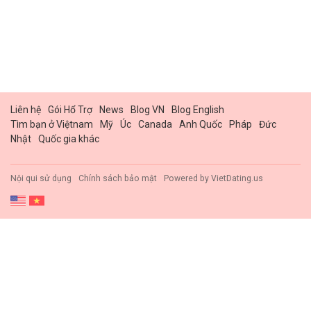
Liên hệ
Gói Hổ Trợ
News
Blog VN
Blog English
Tìm bạn ở Việtnam
Mỹ
Úc
Canada
Anh Quốc
Pháp
Đức
Nhật
Quốc gia khác
Nội qui sử dụng
Chính sách bảo mật
Powered by
VietDating.us