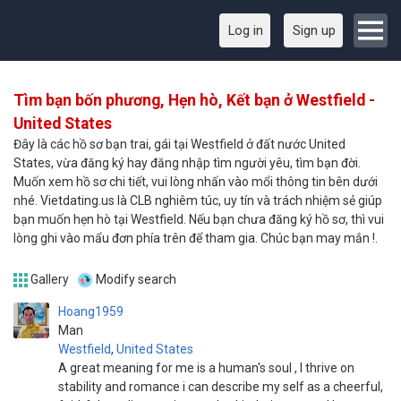
Log in
Sign up
Tìm bạn bốn phương, Hẹn hò, Kết bạn ở Westfield -
United States
Đây là các hồ sơ bạn trai, gái tại Westfield ở đất nước United
States, vừa đăng ký hay đăng nhập tìm người yêu, tìm bạn đời.
Muốn xem hồ sơ chi tiết, vui lòng nhấn vào mổi thông tin bên dưới
nhé. Vietdating.us là CLB nghiêm túc, uy tín và trách nhiệm sẻ giúp
bạn muốn hẹn hò tại Westfield. Nếu bạn chưa đăng ký hồ sơ, thì vui
lòng ghi vào mẩu đơn phía trên để tham gia. Chúc bạn may mắn !.
Gallery
Modify search
Hoang1959
Man
Westfield
,
United States
A great meaning for me is a human's soul , I thrive on
stability and romance i can describe my self as a cheerful,