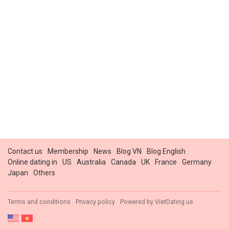
Contact us
Membership
News
Blog VN
Blog English
Online dating in
US
Australia
Canada
UK
France
Germany
Japan
Others
Terms and conditions
Privacy policy
Powered by
VietDating.us