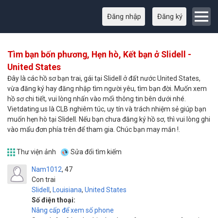
Đăng nhập
Đăng ký
Tìm bạn bốn phương, Hẹn hò, Kết bạn ở Slidell -
United States
Đây là các hồ sơ bạn trai, gái tại Slidell ở đất nước United States,
vừa đăng ký hay đăng nhập tìm người yêu, tìm bạn đời. Muốn xem
hồ sơ chi tiết, vui lòng nhấn vào mổi thông tin bên dưới nhé.
Vietdating.us là CLB nghiêm túc, uy tín và trách nhiệm sẻ giúp bạn
muốn hẹn hò tại Slidell. Nếu bạn chưa đăng ký hồ sơ, thì vui lòng ghi
vào mẩu đơn phía trên để tham gia. Chúc bạn may mắn !.
Thư viện ảnh
Sửa đổi tìm kiếm
Nam1012
47
Con trai
Slidell
,
Louisiana
,
United States
Số điện thoại:
Nâng cấp để xem số phone