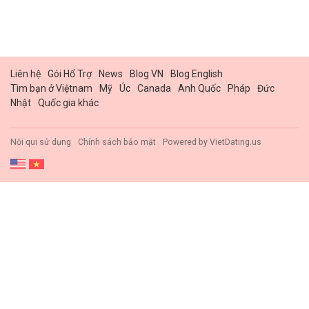
Liên hệ
Gói Hổ Trợ
News
Blog VN
Blog English
Tìm bạn ở Việtnam
Mỹ
Úc
Canada
Anh Quốc
Pháp
Đức
Nhật
Quốc gia khác
Nội qui sử dụng
Chính sách bảo mật
Powered by
VietDating.us