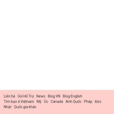
Liên hệ
Gói Hổ Trợ
News
Blog VN
Blog English
Tìm bạn ở Việtnam
Mỹ
Úc
Canada
Anh Quốc
Pháp
Đức
Nhật
Quốc gia khác