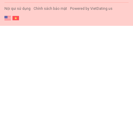
Nội qui sử dụng
Chính sách bảo mật
Powered by
VietDating.us