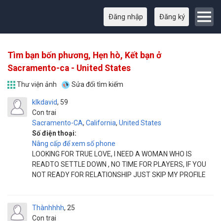
Đăng nhập
Đăng ký
Tìm bạn bốn phương, Hẹn hò, Kết bạn ở
Sacramento-ca - United States
Thư viện ảnh
Sửa đổi tìm kiếm
klkdavid
59
Con trai
Sacramento-CA
,
California
,
United States
Số điện thoại:
Nâng cấp để xem số phone
LOOKING FOR TRUE LOVE, I NEED A WOMAN WHO IS
READTO SETTLE DOWN , NO TIME FOR PLAYERS, IF YOU
NOT READY FOR RELATIONSHIP JUST SKIP MY PROFILE
Thànhhhh
25
Con trai