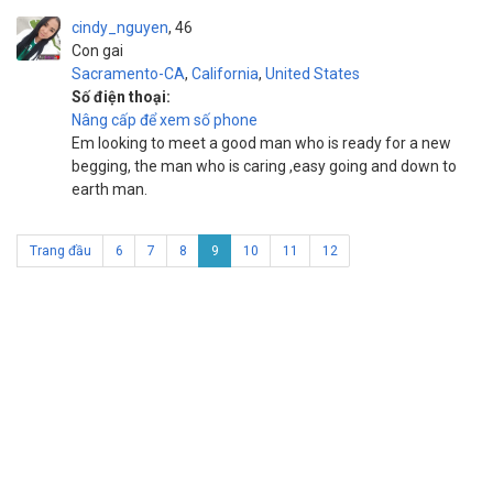
cindy_nguyen
46
Con gai
Sacramento-CA
,
California
,
United States
Số điện thoại:
Nâng cấp để xem số phone
Em looking to meet a good man who is ready for a new
begging, the man who is caring ,easy going and down to
earth man.
Trang đầu
6
7
8
9
10
11
12