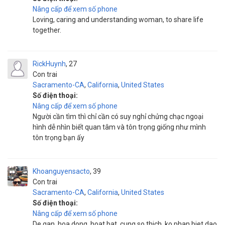
Nâng cấp để xem số phone
Loving, caring and understanding woman, to share life
together.
RickHuynh
27
Con trai
Sacramento-CA
,
California
,
United States
Số điện thoại:
Nâng cấp để xem số phone
Người cần tìm thì chỉ cần có suy nghỉ chửng chạc ngoại
hình dễ nhìn biết quan tâm và tôn trọng giống như mình
tôn trọng bạn ấy
Khoanguyensacto
39
Con trai
Sacramento-CA
,
California
,
United States
Số điện thoại:
Nâng cấp để xem số phone
De gan, hoa dong, hoat bat, cung so thich, ko phan biet dao