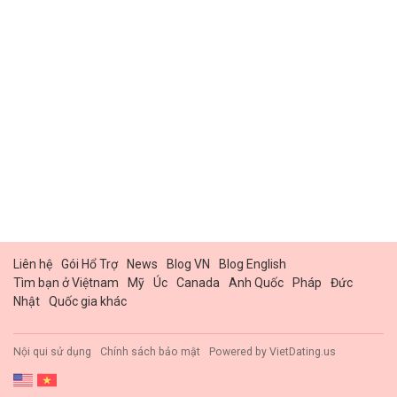
Liên hệ
Gói Hổ Trợ
News
Blog VN
Blog English
Tìm bạn ở Việtnam
Mỹ
Úc
Canada
Anh Quốc
Pháp
Đức
Nhật
Quốc gia khác
Nội qui sử dụng
Chính sách bảo mật
Powered by
VietDating.us