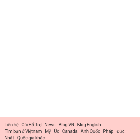
Liên hệ
Gói Hổ Trợ
News
Blog VN
Blog English
Tìm bạn ở Việtnam
Mỹ
Úc
Canada
Anh Quốc
Pháp
Đức
Nhật
Quốc gia khác