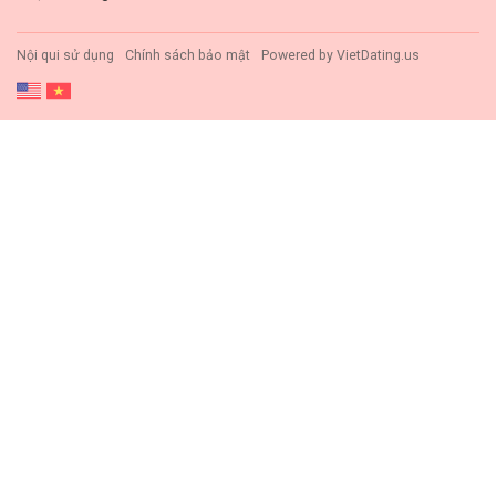
Nội qui sử dụng
Chính sách bảo mật
Powered by
VietDating.us