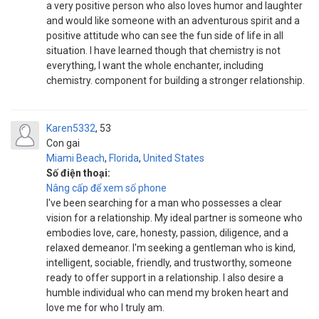
a very positive person who also loves humor and laughter
and would like someone with an adventurous spirit and a
positive attitude who can see the fun side of life in all
situation. I have learned though that chemistry is not
everything, I want the whole enchanter, including
chemistry. component for building a stronger relationship.
Karen5332
53
Con gai
Miami Beach
,
Florida
,
United States
Số điện thoại:
Nâng cấp để xem số phone
I've been searching for a man who possesses a clear
vision for a relationship. My ideal partner is someone who
embodies love, care, honesty, passion, diligence, and a
relaxed demeanor. I'm seeking a gentleman who is kind,
intelligent, sociable, friendly, and trustworthy, someone
ready to offer support in a relationship. I also desire a
humble individual who can mend my broken heart and
love me for who I truly am.