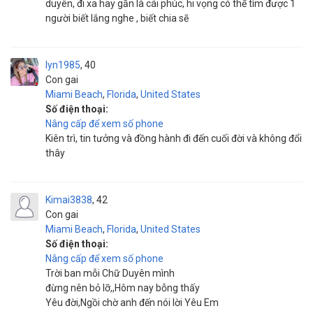
duyên, đi xa hay gần là cái phúc, hi vọng có thể tìm được 1
người biết lắng nghe , biết chia sẽ
lyn1985
40
Con gai
Miami Beach
,
Florida
,
United States
Số điện thoại:
Nâng cấp để xem số phone
Kiên trì, tin tưởng và đồng hành đi đến cuối đời và không đổi
thây
Kimai3838
42
Con gai
Miami Beach
,
Florida
,
United States
Số điện thoại:
Nâng cấp để xem số phone
Trời ban mỗi Chữ Duyên mình
đừng nên bỏ lỡ,,Hôm nay bỗng thấy
Yêu đời,Ngồi chờ anh đến nói lời Yêu Em