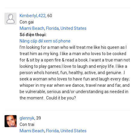
KimberlyL422
60
Con gai
Miami Beach
,
Florida
,
United States
Số điện thoại:
Nâng cấp để xem số phone
I’m looking for a man who will treat me like his queen as I
treat him as my king. I like a man who loves to be cooked
for & sit by a open fire & read a book. I want a true man not
looking to play games.I love to laugh and enjoy life. I like a
person who's honest, fun, healthy, active, and genuine. .I
seek a woman who loves to have fun and laugh every day;
whisper in my ear when we dance, travel near and far, and
be vulnerable, serious and/or understanding as needed in
the moment . Could it be you?
glennyk
39
Con trai
Miami Beach
,
Florida
,
United States