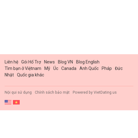
Liên hệ
Gói Hổ Trợ
News
Blog VN
Blog English
Tìm bạn ở Việtnam
Mỹ
Úc
Canada
Anh Quốc
Pháp
Đức
Nhật
Quốc gia khác
Nội qui sử dụng
Chính sách bảo mật
Powered by
VietDating.us