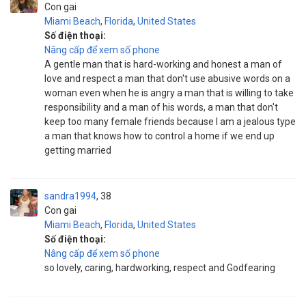
Con gai
Miami Beach
,
Florida
,
United States
Số điện thoại:
Nâng cấp để xem số phone
A gentle man that is hard-working and honest a man of
love and respect a man that don't use abusive words on a
woman even when he is angry a man that is willing to take
responsibility and a man of his words, a man that don't
keep too many female friends because I am a jealous type
a man that knows how to control a home if we end up
getting married
sandra1994
38
Con gai
Miami Beach
,
Florida
,
United States
Số điện thoại:
Nâng cấp để xem số phone
so lovely, caring, hardworking, respect and Godfearing