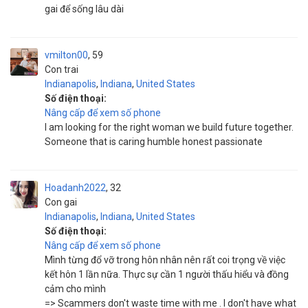
gai để sống lâu dài
vmilton00
59
Con trai
Indianapolis
,
Indiana
,
United States
Số điện thoại:
Nâng cấp để xem số phone
I am looking for the right woman we build future together.
Someone that is caring humble honest passionate
Hoadanh2022
32
Con gai
Indianapolis
,
Indiana
,
United States
Số điện thoại:
Nâng cấp để xem số phone
Mình từng đổ vỡ trong hôn nhân nên rất coi trọng về việc
kết hôn 1 lần nữa. Thực sự cần 1 người thấu hiểu và đồng
cảm cho mình
=> Scammers don't waste time with me . I don't have what