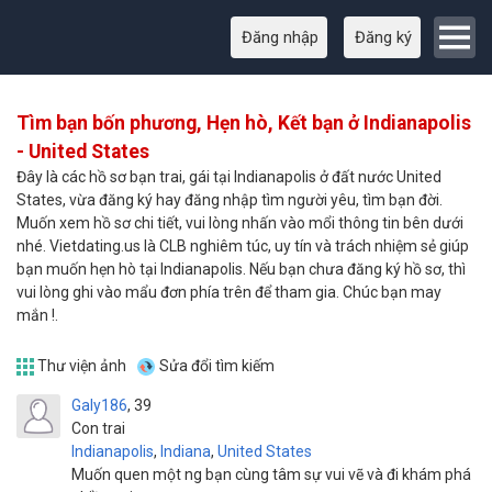
Đăng nhập
Đăng ký
Tìm bạn bốn phương, Hẹn hò, Kết bạn ở Indianapolis
- United States
Đây là các hồ sơ bạn trai, gái tại Indianapolis ở đất nước United
States, vừa đăng ký hay đăng nhập tìm người yêu, tìm bạn đời.
Muốn xem hồ sơ chi tiết, vui lòng nhấn vào mổi thông tin bên dưới
nhé. Vietdating.us là CLB nghiêm túc, uy tín và trách nhiệm sẻ giúp
bạn muốn hẹn hò tại Indianapolis. Nếu bạn chưa đăng ký hồ sơ, thì
vui lòng ghi vào mẩu đơn phía trên để tham gia. Chúc bạn may
mắn !.
Thư viện ảnh
Sửa đổi tìm kiếm
Galy186
39
Con trai
Indianapolis
,
Indiana
,
United States
Muốn quen một ng bạn cùng tâm sự vui vẽ và đi khám phá