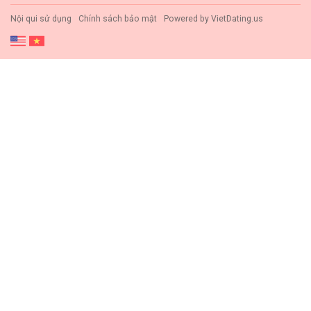
Nội qui sử dụng
Chính sách bảo mật
Powered by
VietDating.us