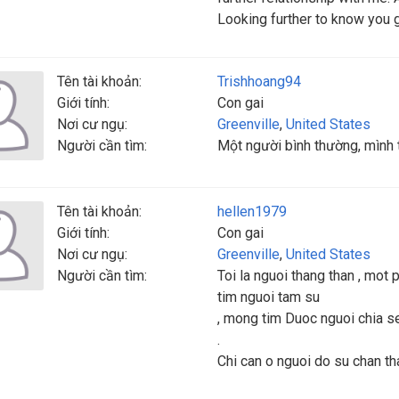
Looking further to know you g
Tên tài khoản:
Trishhoang94
Giới tính:
Con gai
Nơi cư ngụ:
Greenville
,
United States
Người cần tìm:
Một người bình thường, mình t
Tên tài khoản:
hellen1979
Giới tính:
Con gai
Nơi cư ngụ:
Greenville
,
United States
Người cần tìm:
Toi la nguoi thang than , mot
tim nguoi tam su
, mong tim Duoc nguoi chia s
.
Chi can o nguoi do su chan th