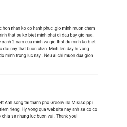
oc hon nhan ko co hanh phuc .gio minh muon cham
nh that su ko biet minh phai di dau bay gio nua .
e xanh 2 nam cua minh va gio thst du minh ko biet
c doi nay that buon chan. Minh len day hi vong
o minh trong luc nay . Neu ai chi muon dua gion
4t Anh song tai thanh pho Greenville Misissippi.
 tiem rieng. Hy vong qua website nay anh se co co
 chia se nhung luc buon vui . Thank you!