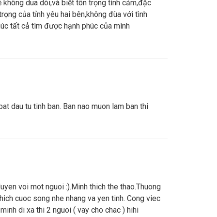
 không dua dòi,và biết tôn trọng tình cảm,đặc
rọng của tỉnh yêu hai bên,không đùa với tình
chúc tất cả tìm được hạnh phúc của mình
at dau tu tinh ban. Ban nao muon lam ban thi
en voi mot nguoi :).Minh thich the thao.Thuong
 thich cuoc song nhe nhang va yen tinh. Cong viec
 minh di xa thi 2 nguoi ( vay cho chac ) hihi