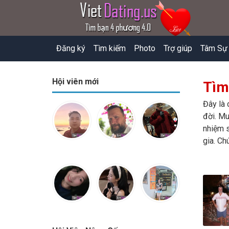
Đăng ký
Tìm kiếm
Photo
Trợ giúp
Tâm Sự
Hội viên mới
Tìm
Đây là 
đời. Mu
nhiệm s
gia. Ch