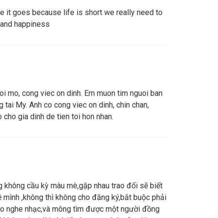
e it goes because life is short we really need to
oy and happiness
 coi mo, cong viec on dinh. Em muon tim nguoi ban
 tai My. Anh co cong viec on dinh, chin chan,
o cho gia dinh de tien toi hon nhan.
ng không cầu kỳ màu mè,gặp nhau trao đổi sẽ biết
 mình ,không thì không cho đăng ký,bắt buộc phải
thao nghe nhạc,và mông tìm được một người đồng