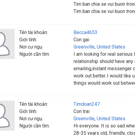
Tim ban chia se vui buon tro
Tim ban chia se vui buon tro
Tên tài khoản:
Becca4653
Giới tính:
Con gai
Nơi cư ngụ:
Greenville
,
United States
Người cần tìm:
I am looking for real serious 
relationship should have any 
emailing,instant messenger c
work out better..I would like 
things would work out betwe
Tên tài khoản:
Timdoan247
Giới tính:
Con trai
Nơi cư ngụ:
Greenville
,
United States
Người cần tìm:
Hi everyone. It is so sad when
28-35 years old, friendly, clo