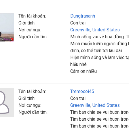
Tên tài khoản:
Dungtrananh
Giới tính:
Con trai
Nơi cư ngụ:
Greenville
,
United States
Người cần tìm:
Mình sống vui vẻ hoà đồng. Th
Mình muốn kiếm người đồng hà
đình, có thể tiến tới lâu dài
Hiện mình sống và làm việc tạ
hiểu nhé.
Cám ơn nhiều
Tên tài khoản:
Tremocoi45
Giới tính:
Con trai
Nơi cư ngụ:
Greenville
,
United States
Người cần tìm:
Tim ban chia se vui buon tro
Tim ban chia se vui buon tro
Tim ban chia se vui buon tro