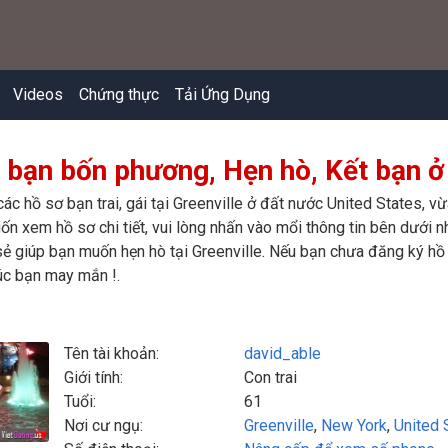
Videos
Chứng thực
Tải Ứng Dụng
 bạn bốn phương, Hẹn hò, Kết bạn ở 
các hồ sơ bạn trai, gái tại Greenville ở đất nước United States, 
ốn xem hồ sơ chi tiết, vui lòng nhấn vào mổi thông tin bên dưới nh
ẻ giúp bạn muốn hẹn hò tại Greenville. Nếu bạn chưa đăng ký hồ s
úc bạn may mắn !.
Tên tài khoản:
david_able
Giới tính:
Con trai
Tuổi:
61
Nơi cư ngụ:
Greenville
,
New York
,
United 