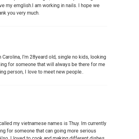
ve my emglish.I am working in nails. I hope we
hank you very much.
 Carolina, I’m 28yeard old, single no kids, looking
king for someone that will always be there for me
ing person, I love to meet new people..
called my vietnamese names is Thuy. Im currently
oking for someone that can going more serious
Also, I loved to cook and making different dishes.