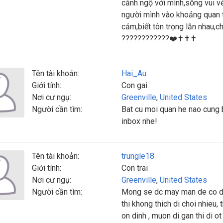
cảnh ngộ với mình,sống vui vẻ
người mình vào khoảng quan t
cảm,biết tôn trọng lẫn nhau,
????????????❤️✝️✝️✝️
Tên tài khoản:
Hai_Au
Giới tính:
Con gai
Nơi cư ngụ:
Greenville
,
United States
Người cần tìm:
Bat cu moi quan he nao cung b
inbox nhe!
Tên tài khoản:
trungle18
Giới tính:
Con trai
Nơi cư ngụ:
Greenville
,
United States
Người cần tìm:
Mong se dc may man de co duy
thi khong thich di choi nhieu,
on dinh , muon di gan thi di ot