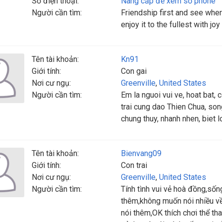
Số điện thoại:
Nâng cấp để xem số phone
Người cần tìm:
Friendship first and see wher
enjoy it to the fullest with j
Tên tài khoản:
Kn91
Giới tính:
Con gai
Nơi cư ngụ:
Greenville
,
United States
Người cần tìm:
Em la nguoi vui ve, hoat bat,
trai cung dao Thien Chua, song
chung thuy, nhanh nhen, biet l
Tên tài khoản:
Bienvang09
Giới tính:
Con trai
Nơi cư ngụ:
Greenville
,
United States
Người cần tìm:
Tính tình vui vẻ hoà đồng,số
thêm,không muốn nói nhiều về
nói thêm,OK thích chơi thể 