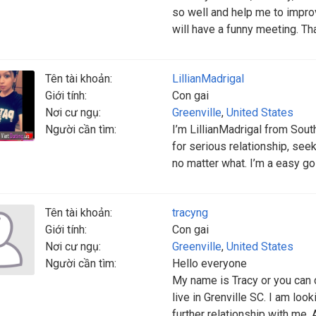
so well and help me to impro
will have a funny meeting. T
Tên tài khoản:
LillianMadrigal
Giới tính:
Con gai
Nơi cư ngụ:
Greenville
,
United States
Người cần tìm:
I’m LillianMadrigal from South
for serious relationship, see
no matter what. I’m a easy go
Tên tài khoản:
tracyng
Giới tính:
Con gai
Nơi cư ngụ:
Greenville
,
United States
Người cần tìm:
Hello everyone
My name is Tracy or you can 
live in Grenville SC. I am lo
further relationship with me. 