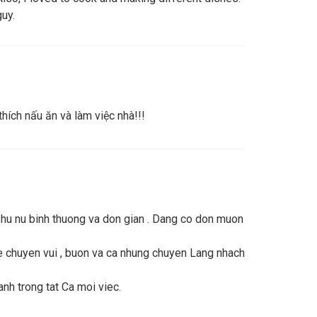
uy.
hích nấu ăn và làm việc nhà!!!
 phu nu binh thuong va don gian . Dang co don muon
e chuyen vui , buon va ca nhung chuyen Lang nhach
anh trong tat Ca moi viec.