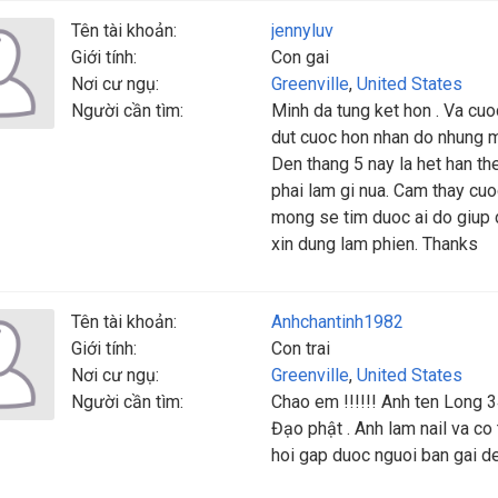
Tên tài khoản:
jennyluv
Giới tính:
Con gai
Nơi cư ngụ:
Greenville
,
United States
Người cần tìm:
Minh da tung ket hon . Va cu
dut cuoc hon nhan do nhung mi
Den thang 5 nay la het han th
phai lam gi nua. Cam thay cuo
mong se tim duoc ai do giup d
xin dung lam phien. Thanks
Tên tài khoản:
Anhchantinh1982
Giới tính:
Con trai
Nơi cư ngụ:
Greenville
,
United States
Người cần tìm:
Chao em !!!!!! Anh ten Long 3
Đạo phật . Anh lam nail va co
hoi gap duoc nguoi ban gai de