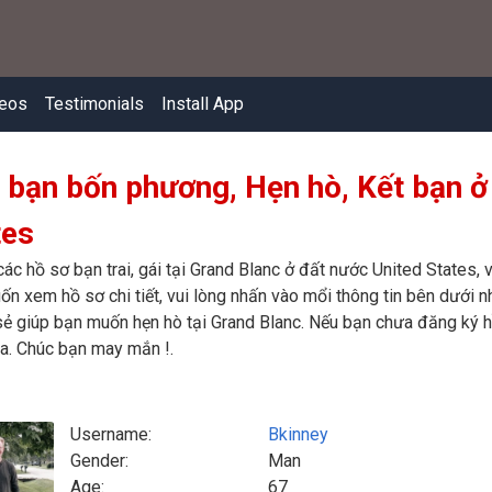
eos
Testimonials
Install App
 bạn bốn phương, Hẹn hò, Kết bạn ở
tes
các hồ sơ bạn trai, gái tại Grand Blanc ở đất nước United States
ốn xem hồ sơ chi tiết, vui lòng nhấn vào mổi thông tin bên dưới nh
ẻ giúp bạn muốn hẹn hò tại Grand Blanc. Nếu bạn chưa đăng ký hồ
a. Chúc bạn may mắn !.
Username:
Bkinney
Gender:
Man
Age:
67