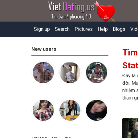
Sign up
Search
Pictures
Help
Blogs
Vid
New users
Tìm
Sta
Đây là 
đời. Mu
nhiệm s
tham gi