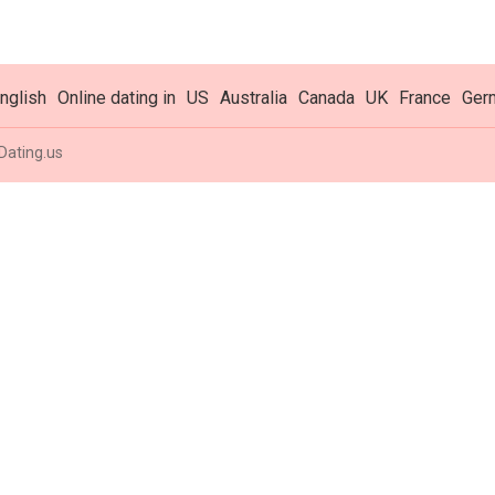
nglish
Online dating in
US
Australia
Canada
UK
France
Ger
Dating.us