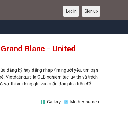
Log in
Sign up
 Grand Blanc - United
, vừa đăng ký hay đăng nhập tìm người yêu, tìm bạn
é. Vietdating.us là CLB nghiêm túc, uy tín và trách
 sơ, thì vui lòng ghi vào mẩu đơn phía trên để
Gallery
Modify search