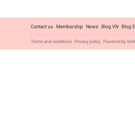
Contact us
Membership
News
Blog VN
Blog E
Terms and conditions
Privacy policy
Powered by
Viet