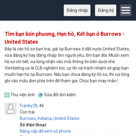
Đăng nhập
Đăng ký
Tìm bạn bốn phương, Hẹn hò, Kết bạn ở Burrows -
United States
Đây là các hồ sơ bạn trai, gái tại Burrows ở đất nước United States,
vừa đăng ký hay đăng nhập tìm người yêu, tìm bạn đời. Muốn xem
hồ sơ chi tiết, vui lòng nhấn vào mổi thông tin bên dưới nhé.
Vietdating.us là CLB nghiêm túc, uy tín và trách nhiệm sẻ giúp bạn
muốn hẹn hò tại Burrows. Nếu bạn chưa đăng ký hồ sơ, thì vui lòng
ghi vào mẩu đơn phía trên để tham gia. Chúc bạn may mắn !.
Thư viện ảnh
Sửa đổi tìm kiếm
Franky28
46
Con trai
Burrows
,
Indiana
,
United States
Số điện thoại:
Nâng cấp để xem số phone