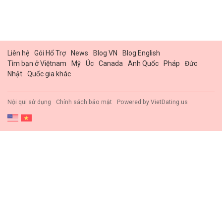
Liên hệ
Gói Hổ Trợ
News
Blog VN
Blog English
Tìm bạn ở Việtnam
Mỹ
Úc
Canada
Anh Quốc
Pháp
Đức
Nhật
Quốc gia khác
Nội qui sử dụng
Chính sách bảo mật
Powered by
VietDating.us