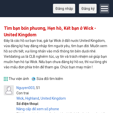
Đăng nhập
Đăng ký
Tìm bạn bốn phương, Hẹn hò, Kết bạn ở Wick -
United Kingdom
Đây là các hồ sơ bạn trai, gái tại Wick ở đất nước United Kingdom,
vừa đăng ký hay đăng nhập tìm người yêu, tìm bạn đời. Muốn xem
hồ sơ chi tiết, vui lòng nhấn vào mổi thông tin bên dưới nhé.
Vietdating.us là CLB nghiêm túc, uy tín và trách nhiệm sẻ giúp bạn
muốn hẹn hò tại Wick. Nếu bạn chưa đăng ký hồ sơ, thì vui lòng ghi
vào mẩu đơn phía trên để tham gia. Chúc bạn may mắn !.
Thư viện ảnh
Sửa đổi tìm kiếm
Nguyen003
51
Con trai
Wick
,
Highland
,
United Kingdom
Số điện thoại:
Nâng cấp để xem số phone