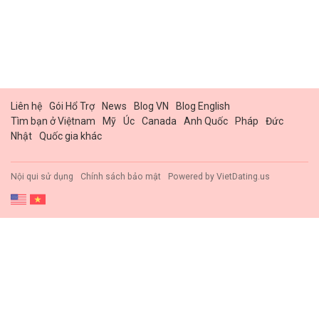
Liên hệ
Gói Hổ Trợ
News
Blog VN
Blog English
Tìm bạn ở Việtnam
Mỹ
Úc
Canada
Anh Quốc
Pháp
Đức
Nhật
Quốc gia khác
Nội qui sử dụng
Chính sách bảo mật
Powered by
VietDating.us