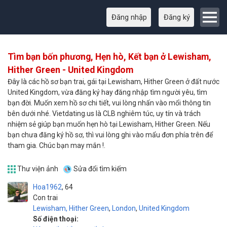
Đăng nhập
Đăng ký
Tìm bạn bốn phương, Hẹn hò, Kết bạn ở Lewisham,
Hither Green - United Kingdom
Đây là các hồ sơ bạn trai, gái tại Lewisham, Hither Green ở đất nước
United Kingdom, vừa đăng ký hay đăng nhập tìm người yêu, tìm
bạn đời. Muốn xem hồ sơ chi tiết, vui lòng nhấn vào mổi thông tin
bên dưới nhé. Vietdating.us là CLB nghiêm túc, uy tín và trách
nhiệm sẻ giúp bạn muốn hẹn hò tại Lewisham, Hither Green. Nếu
bạn chưa đăng ký hồ sơ, thì vui lòng ghi vào mẩu đơn phía trên để
tham gia. Chúc bạn may mắn !.
Thư viện ảnh
Sửa đổi tìm kiếm
Hoa1962
64
Con trai
Lewisham, Hither Green
,
London
,
United Kingdom
Số điện thoại: