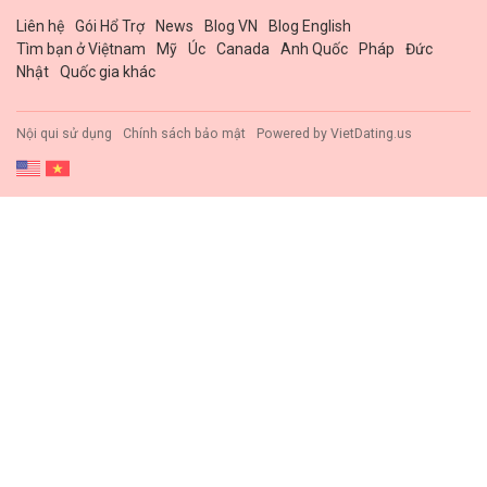
Liên hệ
Gói Hổ Trợ
News
Blog VN
Blog English
Tìm bạn ở Việtnam
Mỹ
Úc
Canada
Anh Quốc
Pháp
Đức
Nhật
Quốc gia khác
Nội qui sử dụng
Chính sách bảo mật
Powered by
VietDating.us