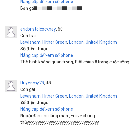
Nâng cấp để xem số phone
Bạn gáiiiiiiiiiiiiiiiiiiiiiiiiiiiiiiiiiiiiiiiiiiiiiiiiiii
ericbristolcockney
60
Con trai
Lewisham, Hither Green
,
London
,
United Kingdom
Số điện thoại:
Nâng cấp để xem số phone
Thê hình không quan trọng, Biết chia sẽ trong cuộc sống
Huyenmy78
48
Con gai
Lewisham, Hither Green
,
London
,
United Kingdom
Số điện thoại:
Nâng cấp để xem số phone
Người đàn ông lãng mạn , vui vẻ chung
thủyyyyyyyyyyyyyyyyyyyyyyyyyyyyyyyyy