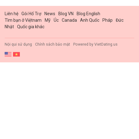
Liên hệ
Gói Hổ Trợ
News
Blog VN
Blog English
Tìm bạn ở Việtnam
Mỹ
Úc
Canada
Anh Quốc
Pháp
Đức
Nhật
Quốc gia khác
Nội qui sử dụng
Chính sách bảo mật
Powered by
VietDating.us