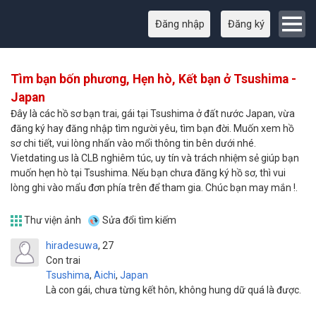
Đăng nhập
Đăng ký
Tìm bạn bốn phương, Hẹn hò, Kết bạn ở Tsushima -
Japan
Đây là các hồ sơ bạn trai, gái tại Tsushima ở đất nước Japan, vừa
đăng ký hay đăng nhập tìm người yêu, tìm bạn đời. Muốn xem hồ
sơ chi tiết, vui lòng nhấn vào mổi thông tin bên dưới nhé.
Vietdating.us là CLB nghiêm túc, uy tín và trách nhiệm sẻ giúp bạn
muốn hẹn hò tại Tsushima. Nếu bạn chưa đăng ký hồ sơ, thì vui
lòng ghi vào mẩu đơn phía trên để tham gia. Chúc bạn may mắn !.
Thư viện ảnh
Sửa đổi tìm kiếm
hiradesuwa
27
Con trai
Tsushima
,
Aichi
,
Japan
Là con gái, chưa từng kết hôn, không hung dữ quá là được.