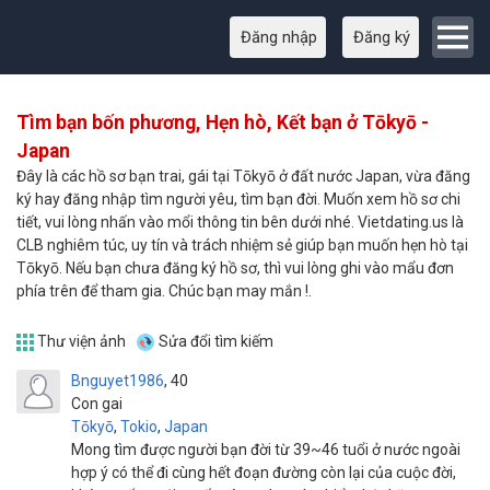
Đăng nhập
Đăng ký
Tìm bạn bốn phương, Hẹn hò, Kết bạn ở Tōkyō -
Japan
Đây là các hồ sơ bạn trai, gái tại Tōkyō ở đất nước Japan, vừa đăng
ký hay đăng nhập tìm người yêu, tìm bạn đời. Muốn xem hồ sơ chi
tiết, vui lòng nhấn vào mổi thông tin bên dưới nhé. Vietdating.us là
CLB nghiêm túc, uy tín và trách nhiệm sẻ giúp bạn muốn hẹn hò tại
Tōkyō. Nếu bạn chưa đăng ký hồ sơ, thì vui lòng ghi vào mẩu đơn
phía trên để tham gia. Chúc bạn may mắn !.
Thư viện ảnh
Sửa đổi tìm kiếm
Bnguyet1986
40
Con gai
Tōkyō
,
Tokio
,
Japan
Mong tìm được người bạn đời từ 39~46 tuổi ở nước ngoài
hợp ý có thể đi cùng hết đoạn đường còn lại của cuộc đời,