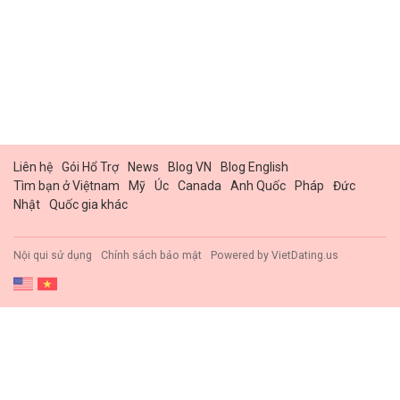
Liên hệ
Gói Hổ Trợ
News
Blog VN
Blog English
Tìm bạn ở Việtnam
Mỹ
Úc
Canada
Anh Quốc
Pháp
Đức
Nhật
Quốc gia khác
Nội qui sử dụng
Chính sách bảo mật
Powered by
VietDating.us