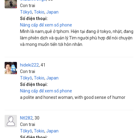
Con trai
Tōkyō
,
Tokio
,
Japan
Số điện thoại:
Nâng cấp để xem số phone
Mình là nam,quê ở tphcm. Hiện tại đang ở tokyo, nhật, đang
làm phiên dịch và quản lý.Tìm người phù hợp để nói chuyện
và mong muốn tiến tới hôn nhân.
hideki222
41
Con trai
Tōkyō
,
Tokio
,
Japan
Số điện thoại:
Nâng cấp để xem số phone
a polite and honest woman, with good sense of humor
Ntl282
30
Con trai
Tōkyō
,
Tokio
,
Japan
Số điện thoại: