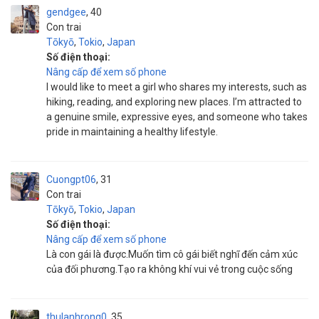
gendgee
40
Con trai
Tōkyō
,
Tokio
,
Japan
Số điện thoại:
Nâng cấp để xem số phone
I would like to meet a girl who shares my interests, such as
hiking, reading, and exploring new places. I’m attracted to
a genuine smile, expressive eyes, and someone who takes
pride in maintaining a healthy lifestyle.
Cuongpt06
31
Con trai
Tōkyō
,
Tokio
,
Japan
Số điện thoại:
Nâng cấp để xem số phone
Là con gái là được.Muốn tìm cô gái biết nghĩ đến cảm xúc
của đối phương.Tạo ra không khí vui vẻ trong cuộc sống
thulanhrong0
35