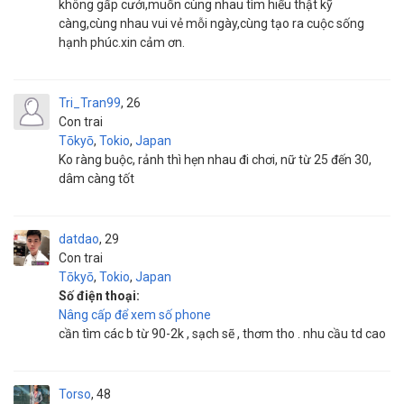
không gấp cưới,muốn cùng nhau tìm hiểu thật kỹ
càng,cùng nhau vui vẻ mỗi ngày,cùng tạo ra cuộc sống
hạnh phúc.xin cảm ơn.
Tri_Tran99
26
Con trai
Tōkyō
,
Tokio
,
Japan
Ko ràng buộc, rảnh thì hẹn nhau đi chơi, nữ từ 25 đến 30,
dâm càng tốt
datdao
29
Con trai
Tōkyō
,
Tokio
,
Japan
Số điện thoại:
Nâng cấp để xem số phone
cần tìm các b từ 90-2k , sạch sẽ , thơm tho . nhu cầu td cao
Torso
48