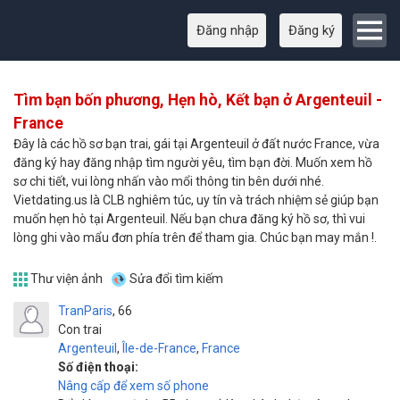
Đăng nhập
Đăng ký
Tìm bạn bốn phương, Hẹn hò, Kết bạn ở Argenteuil -
France
Đây là các hồ sơ bạn trai, gái tại Argenteuil ở đất nước France, vừa
đăng ký hay đăng nhập tìm người yêu, tìm bạn đời. Muốn xem hồ
sơ chi tiết, vui lòng nhấn vào mổi thông tin bên dưới nhé.
Vietdating.us là CLB nghiêm túc, uy tín và trách nhiệm sẻ giúp bạn
muốn hẹn hò tại Argenteuil. Nếu bạn chưa đăng ký hồ sơ, thì vui
lòng ghi vào mẩu đơn phía trên để tham gia. Chúc bạn may mắn !.
Thư viện ảnh
Sửa đổi tìm kiếm
TranParis
66
Con trai
Argenteuil
,
Île-de-France
,
France
Số điện thoại:
Nâng cấp để xem số phone