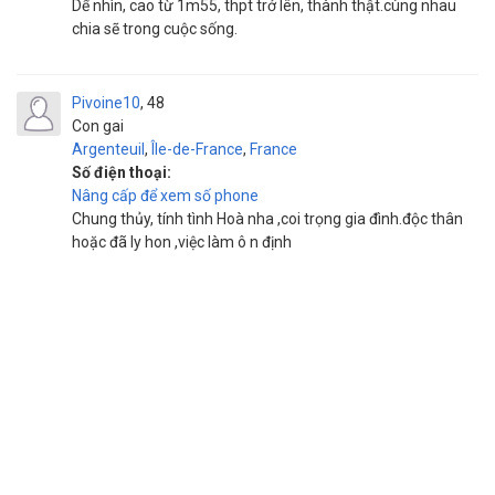
Dể nhìn, cao từ 1m55, thpt trở lên, thành thật.cùng nhau
chia sẽ trong cuộc sống.
Pivoine10
48
Con gai
Argenteuil
,
Île-de-France
,
France
Số điện thoại:
Nâng cấp để xem số phone
Chung thủy, tính tình Hoà nha ,coi trọng gia đình.độc thân
hoặc đã ly hon ,việc làm ô n định