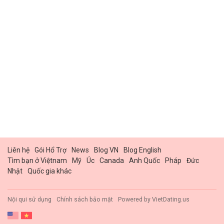
Liên hệ
Gói Hổ Trợ
News
Blog VN
Blog English
Tìm bạn ở Việtnam
Mỹ
Úc
Canada
Anh Quốc
Pháp
Đức
Nhật
Quốc gia khác
Nội qui sử dụng
Chính sách bảo mật
Powered by
VietDating.us