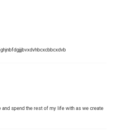
nbfdgjjjbvxdvhbcxcbbcxdvb
and spend the rest of my life with as we create