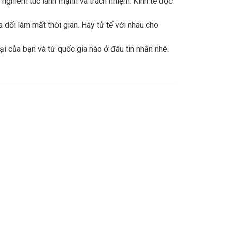
 nghiêm túc lành mạnh và trách nhiệm. Kinh tế độc
a dối làm mất thời gian. Hãy tử tế với nhau cho
i của bạn và từ quốc gia nào ở đâu tin nhắn nhé.