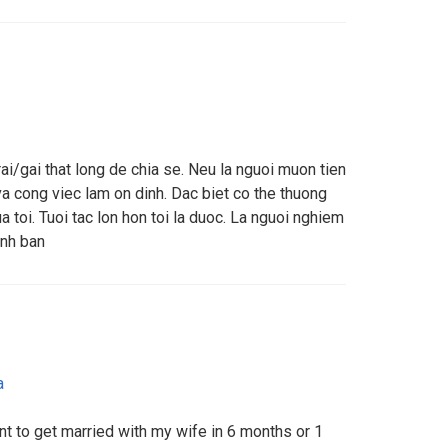
ai/gai that long de chia se. Neu la nguoi muon tien
va cong viec lam on dinh. Dac biet co the thuong
a toi. Tuoi tac lon hon toi la duoc. La nguoi nghiem
tinh ban
a
ant to get married with my wife in 6 months or 1