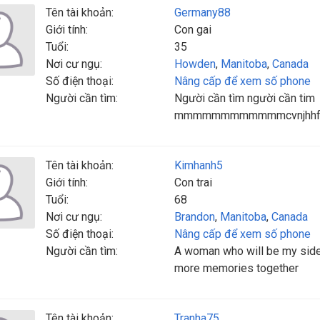
Tên tài khoản:
Germany88
Giới tính:
Con gai
Tuổi:
35
Nơi cư ngụ:
Howden
,
Manitoba
,
Canada
Số điện thoại:
Nâng cấp để xem số phone
Người cần tìm:
Người cần tìm người cần tim
mmmmmmmmmmmmcvnjhhfghj
Tên tài khoản:
Kimhanh5
Giới tính:
Con trai
Tuổi:
68
Nơi cư ngụ:
Brandon
,
Manitoba
,
Canada
Số điện thoại:
Nâng cấp để xem số phone
Người cần tìm:
A woman who will be my side 
more memories together
Tên tài khoản:
Tranha75