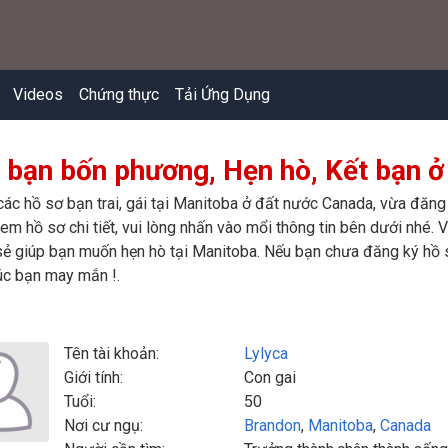
Videos
Chứng thực
Tải Ứng Dụng
 bạn bốn phương, Hẹn hò, Kết bạn ở
các hồ sơ bạn trai, gái tại Manitoba ở đất nước Canada, vừa đăng
m hồ sơ chi tiết, vui lòng nhấn vào mổi thông tin bên dưới nhé. Vi
ẻ giúp bạn muốn hẹn hò tại Manitoba. Nếu bạn chưa đăng ký hồ sơ
úc bạn may mắn !.
Tên tài khoản:
Lylyca
Giới tính:
Con gai
Tuổi:
50
Nơi cư ngụ:
Brandon
,
Manitoba
,
Canada