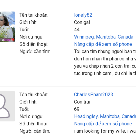
Tên tài khoản:
lonely82
Giới tính:
Con gai
Tuổi:
44
Nơi cư ngụ:
Winnipeg
,
Manitoba
,
Canada
Số điện thoại:
Nâng cấp để xem số phone
Người cần tìm:
Toi can tim nhung nguoi ban tr
den hon nhan thi phai co nha 
yeu va chap nhan 2 con trai cu
tuc trong tinh cam , du chi la 
Tên tài khoản:
CharlesPham2023
Giới tính:
Con trai
Tuổi:
69
Nơi cư ngụ:
Headingley
,
Manitoba
,
Canad
Số điện thoại:
Nâng cấp để xem số phone
Người cần tìm:
i am looking for my wife, i w