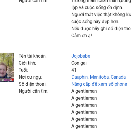
Người cần tìm:
Trưởng thành,chân thành,sống
lập và cuộc sống ổn định.
Người thật việc thật không lừ
cuộc sống này đẹp hơn.
Nếu được hãy ghi số điện thoạ
Cảm ơn ạ!
Tên tài khoản:
Jojobabe
Giới tính:
Con gai
Tuổi:
41
Nơi cư ngụ:
Dauphin
,
Manitoba
,
Canada
Số điện thoại:
Nâng cấp để xem số phone
Người cần tìm:
A gentleman
A gentleman
A gentleman
A gentleman
A gentleman
A gentleman