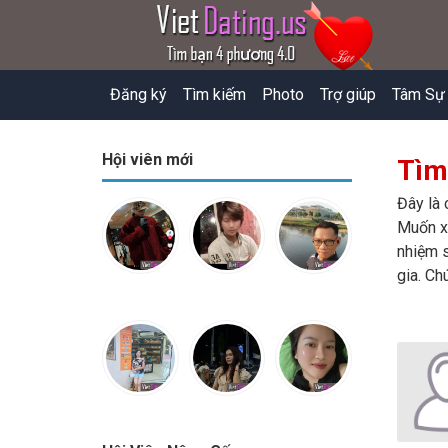
Đăng ký
Tìm kiếm
Photo
Trợ giúp
Tâm Sự
Hội viên mới
Tìm
Đây là 
Muốn xe
nhiệm s
gia. Ch