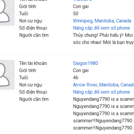
Giới tính:
Con gai
Tuổi:
50
Nơi cư ngụ:
Winnipeg
,
Manitoba
,
Canada
Số điện thoại:
Nâng cấp để xem số phone
Người cần tìm:
Thủy chung! Phải hiểu ý! Moi
sóc cho nhau! Mới là bạn truy
Tên tài khoản:
Saigon1980
Giới tính:
Con gai
Tuổi:
46
Nơi cư ngụ:
Arrow River
,
Manitoba
,
Canad
Số điện thoại:
Nâng cấp để xem số phone
Người cần tìm:
Nguyendang7790 is a scamm
Nguyendang7790 is a scamm
Nguyendang7790 is a scamm
scammer!!Nguyendang7790 i
scammer!!Nguyendang7790 i