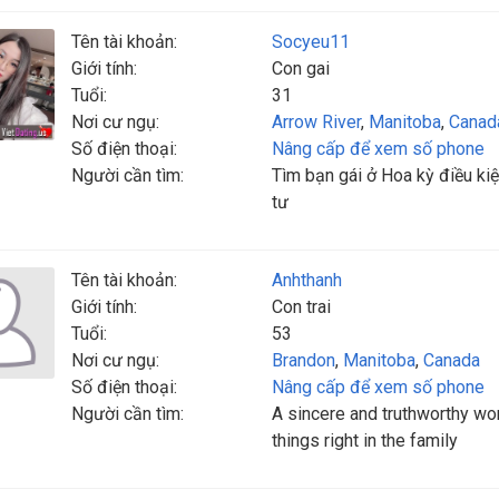
Tên tài khoản:
Socyeu11
Giới tính:
Con gai
Tuổi:
31
Nơi cư ngụ:
Arrow River
,
Manitoba
,
Canad
Số điện thoại:
Nâng cấp để xem số phone
Người cần tìm:
Tìm bạn gái ở Hoa kỳ điều kiệ
tư
Tên tài khoản:
Anhthanh
Giới tính:
Con trai
Tuổi:
53
Nơi cư ngụ:
Brandon
,
Manitoba
,
Canada
Số điện thoại:
Nâng cấp để xem số phone
Người cần tìm:
A sincere and truthworthy wo
things right in the family