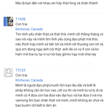
Nếu là bạn đến với nhau xin hảy thật lòng và chân thành
T1008
Con trai
Kitchener
,
Canada
Tìm tinh yếu chân thật,và thật thà .mình rất thẵng thặng có
sao nói vậy và mình tìm tình yếu cùng đạo phật mà thôi,
nếu thích hợp mình sẻ tiến tới và mình rẫt thương con nít và
quý em đừng ngại anh nói thật .anh đả có vợ 4 con và ko
ham mê bia riu tại vì vợ nói bay giờ ko hạp mới chia tay
T3123
Con trai
Kitchener
,
Canada
Minh là người đạo phật,muốn tìm bạn lâu dài và biết lễ
phép không cần ằn học cao ,rất vui tín và minh bị vợ ly dị và
minh có 4 đứa con hai đứa vào đại học và hai đứa ở với mẹ
vamong tìm bạn chân thật với minh ,minh không ăn chơi và
bay bướm chỉ biết lo làm ăn