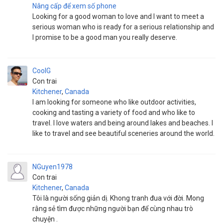
Nâng cấp để xem số phone
Looking for a good woman to love and I want to meet a
serious woman who is ready for a serious relationship and
I promise to be a good man you really deserve.
CoolG
Con trai
Kitchener
,
Canada
I am looking for someone who like outdoor activities,
cooking and tasting a variety of food and who like to
travel. I love waters and being around lakes and beaches. I
like to travel and see beautiful sceneries around the world.
NGuyen1978
Con trai
Kitchener
,
Canada
Tôi là người sống giản dị. Khong tranh đua với đời. Mong
rằng sẻ tìm được những người bạn để cùng nhau trò
chuyện .