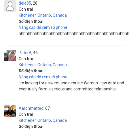
dela85
28
Con trai
Kitchener
,
Ontario
,
Canada
Số điện thoại:
Nâng cấp để xem số phone
hhhhhhhhhhhhhhhhhhhhhhhhhhhhhhhhhhhhhhhhhhhhhhh
PeterB
46
Con trai
Kitchener
,
Ontario
,
Canada
Số điện thoại:
Nâng cấp để xem số phone
I'm looking for a sweet and genuine Woman I can date and
eventually form a serious and committed relationship
Aaronmatteo
67
Con trai
Kitchener
,
Ontario
,
Canada
Số điện thoại: