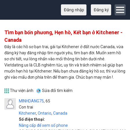
Đăng nhập
Đăng ký
Tìm bạn bốn phương, Hẹn hò, Kết bạn ở Kitchener -
Canada
Đây là các hồ sơ bạn trai, gái tại Kitchener ở đất nước Canada, vừa
đăng ký hay đăng nhập tìm người yêu, tìm bạn đời. Muốn xem hồ
sơ chi tiết, vui lòng nhấn vào mổi thông tin bên dưới nhé.
Vietdating.us là CLB nghiêm túc, uy tín và trách nhiệm sẻ giúp bạn
muốn hẹn hò tại Kitchener. Nếu bạn chưa đăng ký hồ sơ, thì vui lòng
ghi vào mẩu đơn phía trên để tham gia. Chúc bạn may mắn !.
Thư viện ảnh
Sửa đổi tìm kiếm
MINHDANG75
65
Con trai
Kitchener
,
Ontario
,
Canada
Số điện thoại:
Nâng cấp để xem số phone