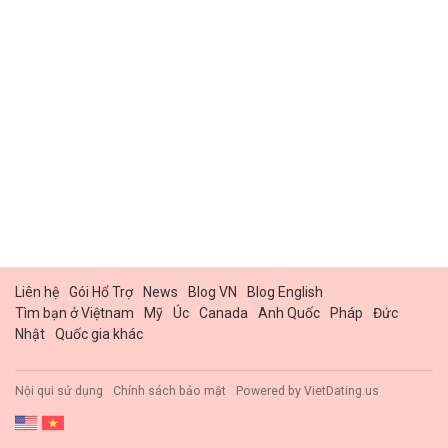
Liên hệ
Gói Hổ Trợ
News
Blog VN
Blog English
Tìm bạn ở Việtnam
Mỹ
Úc
Canada
Anh Quốc
Pháp
Đức
Nhật
Quốc gia khác
Nội qui sử dụng
Chính sách bảo mật
Powered by
VietDating.us