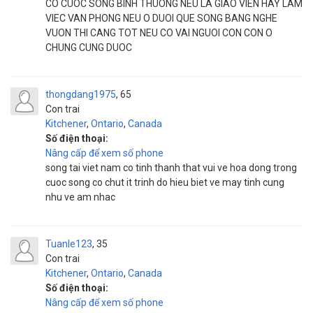
CO CUOC SONG BINH THUONG NEU LA GIAO VIEN HAY LAM
VIEC VAN PHONG NEU O DUOI QUE SONG BANG NGHE
VUON THI CANG TOT NEU CO VAI NGUOI CON CON O
CHUNG CUNG DUOC
thongdang1975
65
Con trai
Kitchener
,
Ontario
,
Canada
Số điện thoại:
Nâng cấp để xem số phone
song tai viet nam co tinh thanh that vui ve hoa dong trong
cuoc song co chut it trinh do hieu biet ve may tinh cung
nhu ve am nhac
Tuanle123
35
Con trai
Kitchener
,
Ontario
,
Canada
Số điện thoại:
Nâng cấp để xem số phone