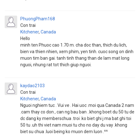
PhuongPham168
Con trai
Kitchener
,
Canada
Hello
minh ten Phuoc cao 1.70 m. cha doc than, thich du lich,
bien va thien nhien, xem phim, yen tinh. cuoc song on dinh
muon tim ban gai. tanh tinh thang than de lam mat long
nguoi, nhung rat tot thich giup nguoi.
kaydao2103
Con trai
Kitchener
,
Canada
Nguoi nghiem tuc . Vui ve . Hai uoc .moi qua Canada 2 nam
.cam thay co don , can ng bau ban ..khong boet du 50 tu de
dc dang ky memberschua .troi .ko biet ghi j ma bat ghi toi
50 tu .uh thi viet nam muoi tu cho no day du vay .khong
biet su chua .luoi being ko muon dem luon .^^