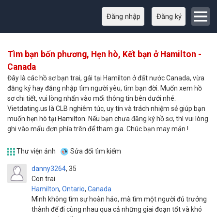
Đăng nhập
Đăng ký
Tìm bạn bốn phương, Hẹn hò, Kết bạn ở Hamilton -
Canada
Đây là các hồ sơ bạn trai, gái tại Hamilton ở đất nước Canada, vừa
đăng ký hay đăng nhập tìm người yêu, tìm bạn đời. Muốn xem hồ
sơ chi tiết, vui lòng nhấn vào mổi thông tin bên dưới nhé.
Vietdating.us là CLB nghiêm túc, uy tín và trách nhiệm sẻ giúp bạn
muốn hẹn hò tại Hamilton. Nếu bạn chưa đăng ký hồ sơ, thì vui lòng
ghi vào mẩu đơn phía trên để tham gia. Chúc bạn may mắn !.
Thư viện ảnh
Sửa đổi tìm kiếm
danny3264
35
Con trai
Hamilton
,
Ontario
,
Canada
Mình không tìm sự hoàn hảo, mà tìm một người đủ trưởng
thành để đi cùng nhau qua cả những giai đoạn tốt và khó