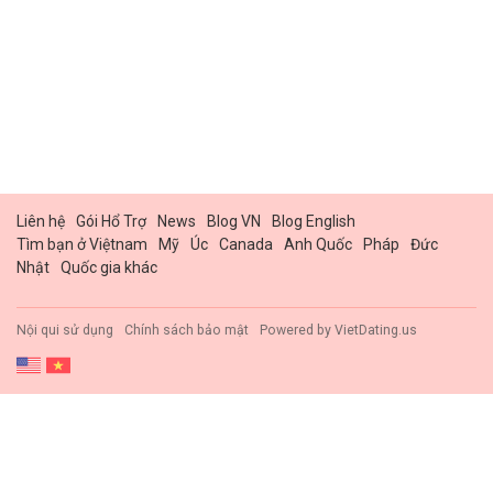
Liên hệ
Gói Hổ Trợ
News
Blog VN
Blog English
Tìm bạn ở Việtnam
Mỹ
Úc
Canada
Anh Quốc
Pháp
Đức
Nhật
Quốc gia khác
Nội qui sử dụng
Chính sách bảo mật
Powered by
VietDating.us