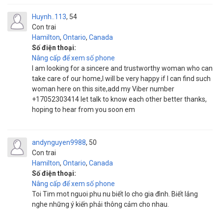
Huynh..113
54
Con trai
Hamilton
,
Ontario
,
Canada
Số điện thoại:
Nâng cấp để xem số phone
I am looking for a sincere and trustworthy woman who can
take care of our home,I will be very happy if I can find such
woman here on this site,add my Viber number
+17052303414 let talk to know each other better thanks,
hoping to hear from you soon em
andynguyen9988
50
Con trai
Hamilton
,
Ontario
,
Canada
Số điện thoại:
Nâng cấp để xem số phone
Toi Tim mot nguoi phu nu biết lo cho gia đình. Biết lắng
nghe những ý kiến phải thông cảm cho nhau.