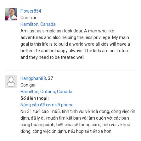
Flower854
Con trai
Hamilton
,
Canada
Am just as simple as i look dear. A man who like
adventures and also helping the less privilege. My main
goal is this life is to build a world were all kids will have a
better life and be happy always. The kids are our future
and they need to be treated well.
Hangphan88
37
Con gai
Hamilton
,
Ontario
,
Canada
Số điện thoại:
Nâng cấp để xem số phone
Nữ 31 tuổi cao 1n65, tính tình vui vẻ hoà đồng, công việc ổn
định, đã ly dị, muốn tìm kết bạn và làm quên với các bạn
cùng hoàng cảnh, biết chia sẽ thông cảm, tính vui vẻ hoà
đồng, công việc ổn định, nếu hợp sẽ tiến xa hơn