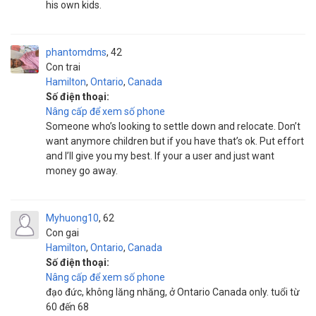
his own kids.
phantomdms
42
Con trai
Hamilton
,
Ontario
,
Canada
Số điện thoại:
Nâng cấp để xem số phone
Someone who’s looking to settle down and relocate. Don’t
want anymore children but if you have that’s ok. Put effort
and I’ll give you my best. If your a user and just want
money go away.
Myhuong10
62
Con gai
Hamilton
,
Ontario
,
Canada
Số điện thoại:
Nâng cấp để xem số phone
đạo đức, không lăng nhăng, ở Ontario Canada only. tuổi từ
60 đến 68