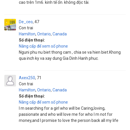
cao trên 1m6. kinh tế ổn. không độc tài.
De_ceo
47
Con trai
Hamilton
,
Ontario
,
Canada
Số điện thoại:
Nâng cấp để xem số phone
Nguni phu nu biet thong cam , chia se va hien biet.Khong
qua inch ky va xay dung Gia Dinh Hanh phuc.
Axex250
71
Con trai
Hamilton
,
Ontario
,
Canada
Số điện thoại:
Nâng cấp để xem số phone
I m searching for a girl who will be Caring,loving,
passionate and who will love me for who I m not for
money,and I promise to love the person back all my life