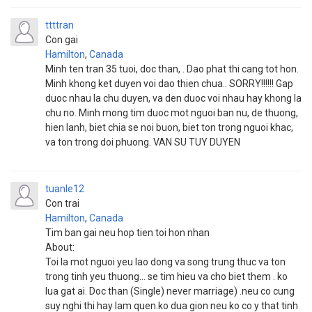
ttttran
Con gai
Hamilton
,
Canada
Minh ten tran 35 tuoi, doc than, . Dao phat thi cang tot hon.
Minh khong ket duyen voi dao thien chua.. SORRY!!!!!! Gap
duoc nhau la chu duyen, va den duoc voi nhau hay khong la
chu no. Minh mong tim duoc mot nguoi ban nu, de thuong,
hien lanh, biet chia se noi buon, biet ton trong nguoi khac,
va ton trong doi phuong. VAN SU TUY DUYEN
tuanle12
Con trai
Hamilton
,
Canada
Tim ban gai neu hop tien toi hon nhan
About:
Toi la mot nguoi yeu lao dong va song trung thuc va ton
trong tinh yeu thuong... se tim hieu va cho biet them . ko
lua gat ai. Doc than (Single) never marriage) .neu co cung
suy nghi thi hay lam quen.ko dua gion neu ko co y that tinh