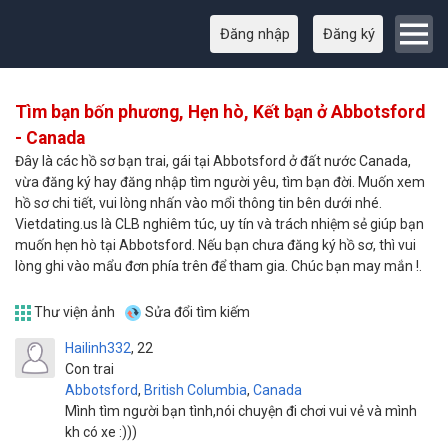
Đăng nhập
Đăng ký
Tìm bạn bốn phương, Hẹn hò, Kết bạn ở Abbotsford
- Canada
Đây là các hồ sơ bạn trai, gái tại Abbotsford ở đất nước Canada,
vừa đăng ký hay đăng nhập tìm người yêu, tìm bạn đời. Muốn xem
hồ sơ chi tiết, vui lòng nhấn vào mổi thông tin bên dưới nhé.
Vietdating.us là CLB nghiêm túc, uy tín và trách nhiệm sẻ giúp bạn
muốn hẹn hò tại Abbotsford. Nếu bạn chưa đăng ký hồ sơ, thì vui
lòng ghi vào mẩu đơn phía trên để tham gia. Chúc bạn may mắn !.
Thư viện ảnh
Sửa đổi tìm kiếm
Hailinh332
22
Con trai
Abbotsford
,
British Columbia
,
Canada
Mình tìm người bạn tình,nói chuyện đi chơi vui vẻ và mình
kh có xe :)))