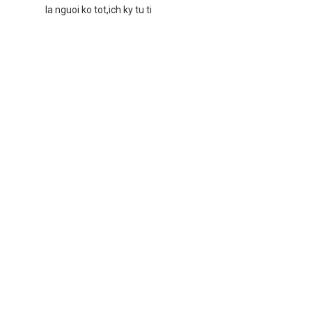
la nguoi ko tot,ich ky tu ti