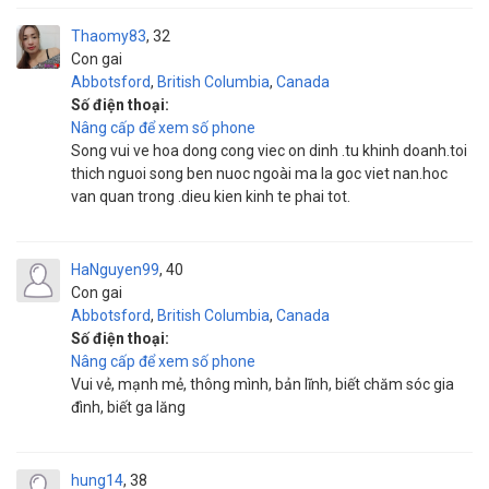
Thaomy83
32
Con gai
Abbotsford
,
British Columbia
,
Canada
Số điện thoại:
Nâng cấp để xem số phone
Song vui ve hoa dong cong viec on dinh .tu khinh doanh.toi
thich nguoi song ben nuoc ngoài ma la goc viet nan.hoc
van quan trong .dieu kien kinh te phai tot.
HaNguyen99
40
Con gai
Abbotsford
,
British Columbia
,
Canada
Số điện thoại:
Nâng cấp để xem số phone
Vui vẻ, mạnh mẻ, thông mình, bản lĩnh, biết chăm sóc gia
đình, biết ga lăng
hung14
38