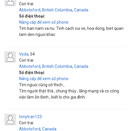
Con trai
Abbotsford
,
British Columbia
,
Canada
Số điện thoại:
Nâng cấp để xem số phone
Tim ban nam va nu. Tinh cach vui ve, hoa dong, biet quan
tam den nguoi khac
Vyda
54
Con trai
Abbotsford
,
British Columbia
,
Canada
Số điện thoại:
Nâng cấp để xem số phone
Tìm nguoi cũng sỡ thich ,
Tìm người thật thà , chung thủy , lãng mạng và co công
việc làm ỗn Đinh , biết lo cho gia đình .
tonytran123
Con trai
Abbotsford
,
Canada