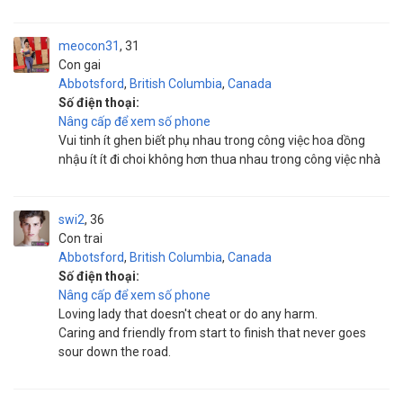
meocon31
31
Con gai
Abbotsford
,
British Columbia
,
Canada
Số điện thoại:
Nâng cấp để xem số phone
Vui tinh ít ghen biết phụ nhau trong công việc hoa dồng
nhậu ít ít đi choi không hơn thua nhau trong công việc nhà
swi2
36
Con trai
Abbotsford
,
British Columbia
,
Canada
Số điện thoại:
Nâng cấp để xem số phone
Loving lady that doesn't cheat or do any harm.
Caring and friendly from start to finish that never goes
sour down the road.