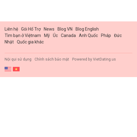
Liên hệ
Gói Hổ Trợ
News
Blog VN
Blog English
Tìm bạn ở Việtnam
Mỹ
Úc
Canada
Anh Quốc
Pháp
Đức
Nhật
Quốc gia khác
Nội qui sử dụng
Chính sách bảo mật
Powered by
VietDating.us