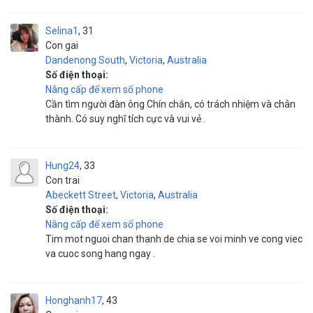
Selina1
31
Con gai
Dandenong South
,
Victoria
,
Australia
Số điện thoại:
Nâng cấp để xem số phone
Cần tìm người đàn ông Chín chắn, có trách nhiệm và chân
thành. Có suy nghĩ tích cực và vui vẻ .
Hung24
33
Con trai
Abeckett Street
,
Victoria
,
Australia
Số điện thoại:
Nâng cấp để xem số phone
Tim mot nguoi chan thanh de chia se voi minh ve cong viec
va cuoc song hang ngay .
Honghanh17
43