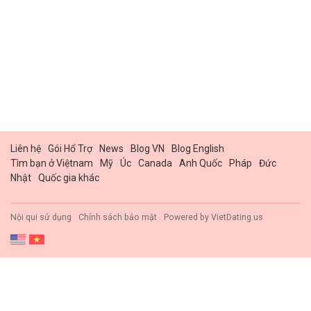
Liên hệ
Gói Hổ Trợ
News
Blog VN
Blog English
Tìm bạn ở Việtnam
Mỹ
Úc
Canada
Anh Quốc
Pháp
Đức
Nhật
Quốc gia khác
Nội qui sử dụng
Chính sách bảo mật
Powered by
VietDating.us