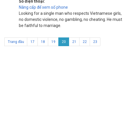
Số điện thoại:
Nâng cấp để xem số phone
Looking for a single man who respects Vietnamese girls,
no domestic violence, no gambling, no cheating. He must
be faithful to marriage.
Trang đầu
17
18
19
20
21
22
23