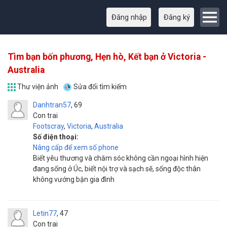
Đăng nhập
Đăng ký
Tìm bạn bốn phương, Hẹn hò, Kết bạn ở Victoria -
Australia
Thư viện ảnh
Sửa đổi tìm kiếm
Danhtran57
69
Con trai
Footscray
,
Victoria
,
Australia
Số điện thoại:
Nâng cấp để xem số phone
Biết yêu thương và chăm sóc không cần ngoại hình hiện
đang sống ở Úc, biết nội trợ và sạch sẽ, sống độc thân
không vướng bận gia đình
Letin77
47
Con trai