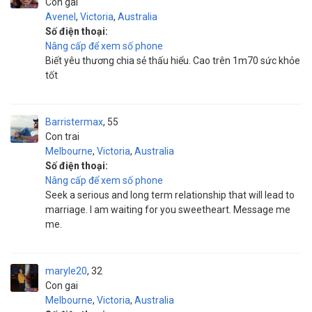
Con gai
Avenel
,
Victoria
,
Australia
Số điện thoại:
Nâng cấp để xem số phone
Biết yêu thương chia sẻ thấu hiểu. Cao trên 1m70 sức khỏe
tốt
Barristermax
55
Con trai
Melbourne
,
Victoria
,
Australia
Số điện thoại:
Nâng cấp để xem số phone
Seek a serious and long term relationship that will lead to
marriage. I am waiting for you sweetheart. Message me
me.
maryle20
32
Con gai
Melbourne
,
Victoria
,
Australia