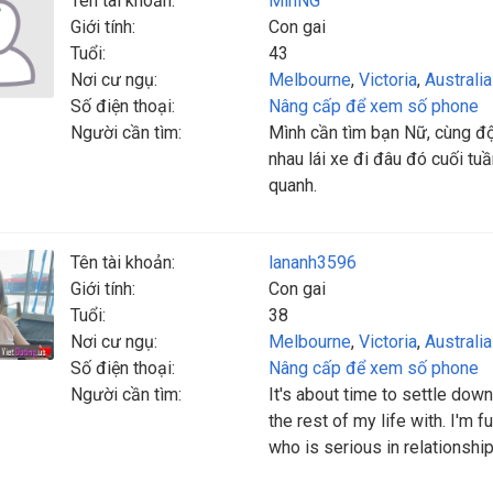
Tên tài khoản:
MinNG
Giới tính:
Con gai
Tuổi:
43
Nơi cư ngụ:
Melbourne
,
Victoria
,
Australia
Số điện thoại:
Nâng cấp để xem số phone
Người cần tìm:
Mình cần tìm bạn Nữ, cùng độ
nhau lái xe đi đâu đó cuối tu
quanh.
Tên tài khoản:
lananh3596
Giới tính:
Con gai
Tuổi:
38
Nơi cư ngụ:
Melbourne
,
Victoria
,
Australia
Số điện thoại:
Nâng cấp để xem số phone
Người cần tìm:
It's about time to settle dow
the rest of my life with. I'm 
who is serious in relationship,