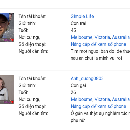
Tên tài khoản:
Simple.Life
Giới tính:
Con trai
Tuổi:
45
Nơi cư ngụ:
Melbourne
,
Victoria
,
Australia
Số điện thoại:
Nâng cấp để xem số phone
Người cần tìm:
Tim mot nguoi ban doi de thuon
nau an chut la minh vui roi
Tên tài khoản:
Anh_duong0803
Giới tính:
Con gai
Tuổi:
26
Nơi cư ngụ:
Melbourne
,
Victoria
,
Australia
Số điện thoại:
Nâng cấp để xem số phone
Người cần tìm:
Ở gần và thật sự nghiêm túc 
phụ nữ