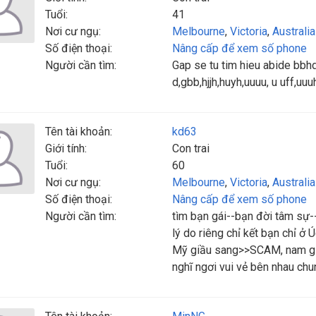
Tuổi:
41
Nơi cư ngụ:
Melbourne
,
Victoria
,
Australia
Số điện thoại:
Nâng cấp để xem số phone
Người cần tìm:
Gap se tu tim hieu abide bbh
d,gbb,hjjh,huyh,uuuu, u uff,uu
Tên tài khoản:
kd63
Giới tính:
Con trai
Tuổi:
60
Nơi cư ngụ:
Melbourne
,
Victoria
,
Australia
Số điện thoại:
Nâng cấp để xem số phone
Người cần tìm:
tìm bạn gái--bạn đời tâm sự
lý do riêng chỉ kết bạn chỉ ở 
Mỹ giầu sang>>SCAM, nam gia
nghĩ ngơi vui vẻ bên nhau chun