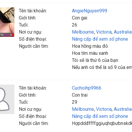
Tên tài khoản:
AngieNguyen999
Giới tính:
Con gai
Tuổi:
26
Nơi cư ngụ:
Melbourne
,
Victoria
,
Australia
Số điện thoại:
Nâng cấp để xem số phone
Người cần tìm:
Hoa hồng màu đỏ
Hoa tím màu xanh
Tôi sẽ là thứ 6 của bạn
Nếu anh có thể là số 9 của e
Tên tài khoản:
Cuchoihp9966
Giới tính:
Con trai
Tuổi:
29
Nơi cư ngụ:
Melbourne
,
Victoria
,
Australia
Số điện thoại:
Nâng cấp để xem số phone
Người cần tìm:
Hợpddđffffggiụqhqbưbnskdk