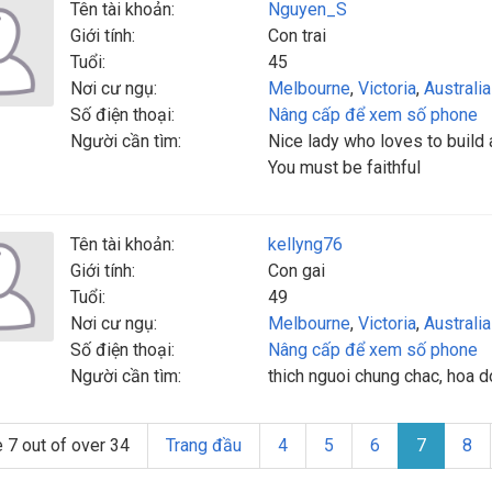
Tên tài khoản:
Nguyen_S
Giới tính:
Con trai
Tuổi:
45
Nơi cư ngụ:
Melbourne
,
Victoria
,
Australia
Số điện thoại:
Nâng cấp để xem số phone
Người cần tìm:
Nice lady who loves to build 
You must be faithful
Tên tài khoản:
kellyng76
Giới tính:
Con gai
Tuổi:
49
Nơi cư ngụ:
Melbourne
,
Victoria
,
Australia
Số điện thoại:
Nâng cấp để xem số phone
Người cần tìm:
thich nguoi chung chac, hoa do
 7 out of over 34
Trang đầu
4
5
6
7
8