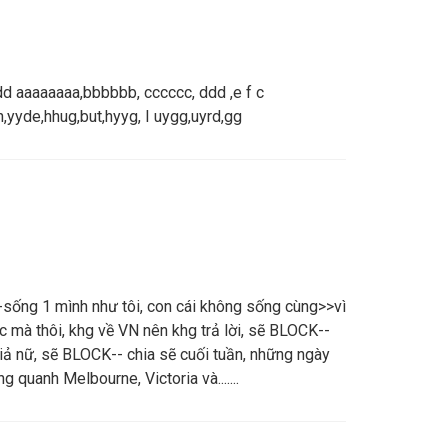
dd aaaaaaaa,bbbbbb, cccccc, ddd ,e f c
uh,yyde,hhug,but,hyyg, I uygg,uyrd,gg
--sống 1 mình như tôi, con cái không sống cùng>>vì
Úc mà thôi, khg về VN nên khg trả lời, sẽ BLOCK--
̉ nữ, sẽ BLOCK-- chia sẽ cuối tuần, những ngày
g quanh Melbourne, Victoria và.......