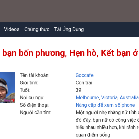
Videos
Chứng thực
Tải Ứng Dụng
 bạn bốn phương, Hẹn hò, Kết bạn ở
Tên tài khoản:
Goccafe
Giới tính:
Con trai
Tuổi:
39
Nơi cư ngụ:
Melbourne
,
Victoria
,
Australia
Số điện thoại:
Nâng cấp để xem số phone
Người cần tìm:
Một người nhẹ nhàng nữ tính c
đó đây, bạn nữ có công việc 
hiểu nhau nhiều hơn, khi rãnh 
quan điểm sống