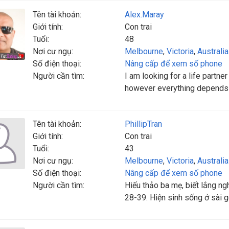
Tên tài khoản:
Alex.Maray
Giới tính:
Con trai
Tuổi:
48
Nơi cư ngụ:
Melbourne
,
Victoria
,
Australia
Số điện thoại:
Nâng cấp để xem số phone
Người cần tìm:
I am looking for a life partne
however everything depends 
Tên tài khoản:
PhillipTran
Giới tính:
Con trai
Tuổi:
43
Nơi cư ngụ:
Melbourne
,
Victoria
,
Australia
Số điện thoại:
Nâng cấp để xem số phone
Người cần tìm:
Hiếu thảo ba mẹ, biết lắng ngh
28-39. Hiện sinh sống ở sài gò