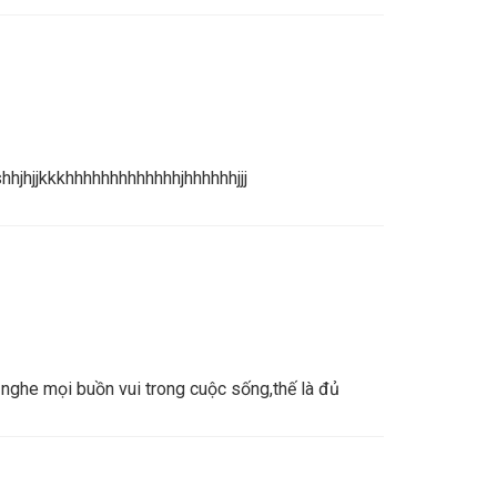
hjhjjkkkhhhhhhhhhhhhhjhhhhhhjjj
 nghe mọi buồn vui trong cuộc sống,thế là đủ