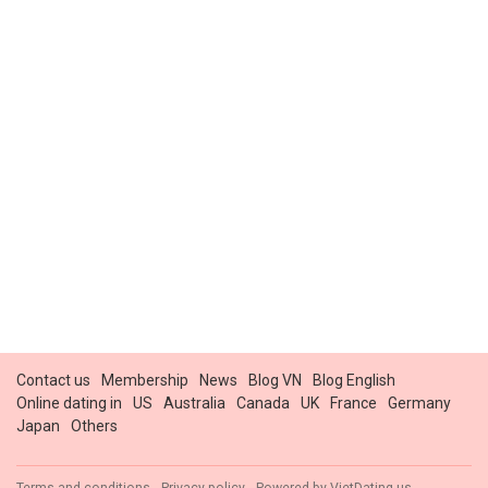
Contact us
Membership
News
Blog VN
Blog English
Online dating in
US
Australia
Canada
UK
France
Germany
Japan
Others
Terms and conditions
Privacy policy
Powered by
VietDating.us