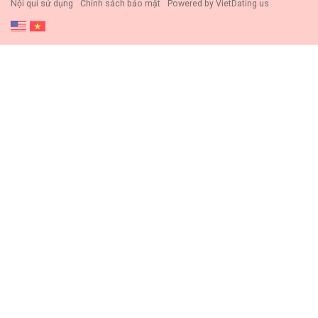
Nội qui sử dụng
Chính sách bảo mật
Powered by
VietDating.us