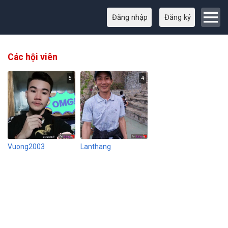
Đăng nhập
Đăng ký
Các hội viên
5
4
Vuong2003
Lanthang