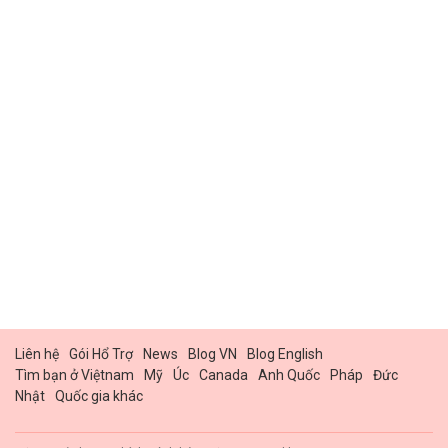
Liên hệ
Gói Hổ Trợ
News
Blog VN
Blog English
Tìm bạn ở Việtnam
Mỹ
Úc
Canada
Anh Quốc
Pháp
Đức
Nhật
Quốc gia khác