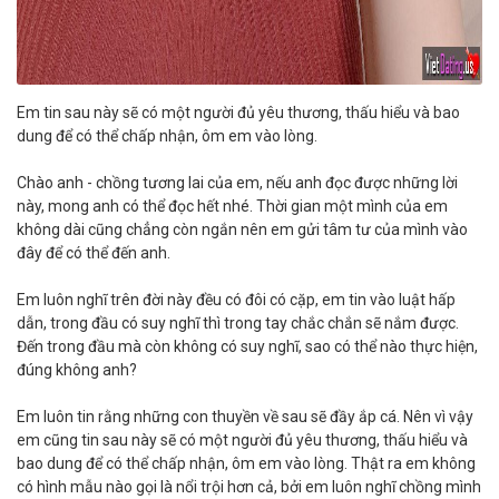
Em tin sau này sẽ có một người đủ yêu thương, thấu hiểu và bao
dung để có thể chấp nhận, ôm em vào lòng.
Chào anh - chồng tương lai của em, nếu anh đọc được những lời
này, mong anh có thể đọc hết nhé. Thời gian một mình của em
không dài cũng chẳng còn ngắn nên em gửi tâm tư của mình vào
đây để có thể đến anh.
Em luôn nghĩ trên đời này đều có đôi có cặp, em tin vào luật hấp
dẫn, trong đầu có suy nghĩ thì trong tay chắc chắn sẽ nắm được.
Đến trong đầu mà còn không có suy nghĩ, sao có thể nào thực hiện,
đúng không anh?
Em luôn tin rằng những con thuyền về sau sẽ đầy ắp cá. Nên vì vậy
em cũng tin sau này sẽ có một người đủ yêu thương, thấu hiểu và
bao dung để có thể chấp nhận, ôm em vào lòng. Thật ra em không
có hình mẫu nào gọi là nổi trội hơn cả, bởi em luôn nghĩ chồng mình