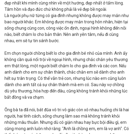
đẹp nhất khi mình cùng nhìn về một hướng, đẹp nhất ở tấm lòng.
Tâm hồn và đạo đức chứ không phải là vẻ đẹp bề ngoài.
Là người phụ nữ từng có gia đình nhưng không được may mắn như
bao người khác. Em không được may mắn trong hôn nhân, hiện tại
sống chung cùng con, công việc ổn định, ngoại hình không đến nỗi
nào, biết chăm lo cho bản thân. Nên anh yên tâm, nếu đi cùng
nhau, em sẽ tự tin sánh bước.
Em chọn người chồng biết lo cho gia đình bé nhỏ của mình. Anh ấy
không cần quá nổi trội về ngoại hình, nhưng chắc chắn yêu thương
em thật lòng, một người biết chăm lo cho gia đình và các con. Nếu
anh dành cho em sự chân thành, chắc chắn em sẽ dành cho anh
hết sự trân trọng. Có thể vẫn trẻ con, nhưng lúc nào em cũng luôn
dành cho anh tất cả sự chân thành mà em có. Sau này vợ chồng
dù yêu thương, hòa hợp đến đâu, cũng không tránh khỏi những lúc
bất đồng và va chạm.
Ông bà ta đã nói, bát đũa vô tri vô giác còn xô nhau huống chi là hai
người, hai tính cách, sống chung làm sao mà không tránh khỏi
những mâu thuẫn. Nhưng dù có giận nhau hay bực bội điều gì, em
cũng mong anh luôn nhớ rằng: "Anh là chồng em, em là vợ anh". Có