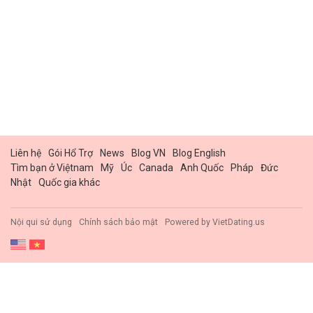
Liên hệ
Gói Hổ Trợ
News
Blog VN
Blog English
Tìm bạn ở Việtnam
Mỹ
Úc
Canada
Anh Quốc
Pháp
Đức
Nhật
Quốc gia khác
Nội qui sử dụng
Chính sách bảo mật
Powered by
VietDating.us