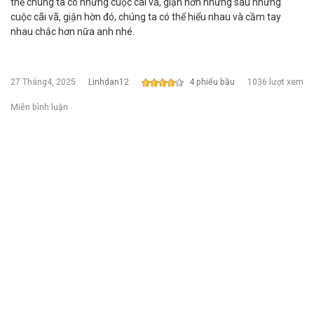
thể chúng ta có những cuộc cãi vã, giận hờn nhưng sau những
cuộc cãi vã, giận hờn đó, chúng ta có thể hiểu nhau và cầm tay
nhau chắc hơn nữa anh nhé.
27 Tháng4, 2025
Linhdan12
4 phiếu bầu
1036 lượt xem
Miễn bình luận