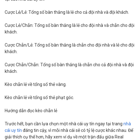
Cược Lẻ/Lẻ: Tổng số bàn thắng là lẻ cho cả đội nhà và đội khách.
Cược Lẻ/Chẵn: Tổng số bàn thắng là lẻ cho đội nhà và chẵn cho đội
khách.
Cược Chẵn/Lẻ: Tổng số bàn thắng là chẵn cho đội nhà và lẻ cho đội
khách.
Cược Chẵn/Chẵn: Tổng số bàn thắng là chẵn cho cả đội nhà và đội
khách.
Kèo chẵn lẻ về tổng số thẻ vàng.
Kèo chẵn lẻ về tổng số thẻ phạt góc.
Hướng dẫn đọc kèo chẵn lẻ
Trước hết, bạn cần lựa chọn một nhà cái uy tín ngay tại trang
nhà
cái uy tín
đáng tin cậy, vì mỗi nhà cái sẽ có tỷ lệ cược khác nhau. Để
giải thích cụ thể hơn, hãy xem ví dụ về một trận đấu giữa Real