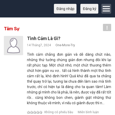
Đăng nhập
Đăng ký
Tâm Sự
Tình Cảm Là Gì?
14 Tháng7, 2024
One-More-Try
Tình cảm chẳng đơn giản và dễ dàng chút nào,
những thứ tưởng chừng giản đơn nhưng đôi khi lại
rất phức tạp. Một chút nhớ, một chút thương thêm
chút hờn giận vu vơ… tất cả hình thành một thứ tình
cảm rất lạ, khó định hình! Quá khứ đã qua ta chẳng
thể quay trở lại, tương lai chưa đến làm sao mà tính
trước, chỉ có hiện tại là đáng cho ta quan tâm! Làm
những gì mình cho là phải, là nên, được vậy đã rất tốt
rồi… cũng không bon chen, giành giật những thứ
không thuộc về mình, vì nếu có giành được thì n…
Không có phiếu bầu
Miễn bình luận