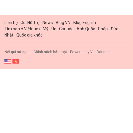
Liên hệ
Gói Hổ Trợ
News
Blog VN
Blog English
Tìm bạn ở Việtnam
Mỹ
Úc
Canada
Anh Quốc
Pháp
Đức
Nhật
Quốc gia khác
Nội qui sử dụng
Chính sách bảo mật
Powered by
VietDating.us