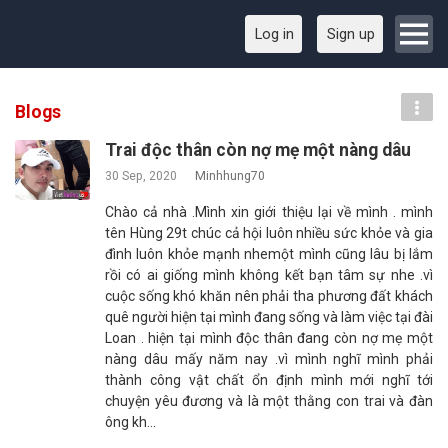
Log in
Sign up
Blogs
Trai độc thân còn nợ mẹ một nàng dâu
30 Sep, 2020
Minhhung70
Chào cả nhà .Mình xin giới thiệu lại về mình . mình
tên Hùng 29t chúc cả hội luôn nhiều sức khỏe và gia
đình luôn khỏe mạnh nhemột mình cũng lâu bị lắm
rồi có ai giống mình không kết bạn tâm sự nhe .vì
cuộc sống khó khăn nên phải tha phương đất khách
quê người hiện tại mình đang sống và làm việc tại đài
Loan . hiện tại mình độc thân đang còn nợ mẹ một
nàng dâu mấy năm nay .vì mình nghĩ mình phải
thành công vật chất ổn định mình mới nghĩ tới
chuyện yêu đương và là một thằng con trai và đàn
ông kh…