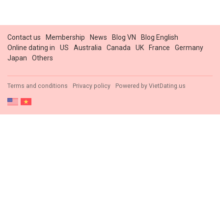
Contact us
Membership
News
Blog VN
Blog English
Online dating in
US
Australia
Canada
UK
France
Germany
Japan
Others
Terms and conditions
Privacy policy
Powered by
VietDating.us