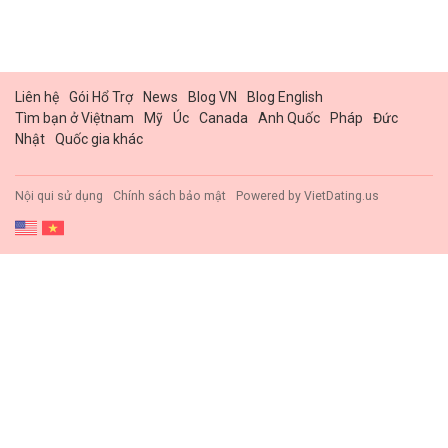
Liên hệ
Gói Hổ Trợ
News
Blog VN
Blog English
Tìm bạn ở Việtnam
Mỹ
Úc
Canada
Anh Quốc
Pháp
Đức
Nhật
Quốc gia khác
Nội qui sử dụng
Chính sách bảo mật
Powered by
VietDating.us