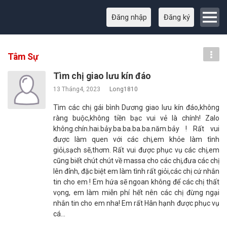
Đăng nhập
Đăng ký
Tâm Sự
Tìm chị giao lưu kín đáo
13 Tháng4, 2023
Long1810
Tìm các chị gái bình Dương giao lưu kín đáo,không
ràng buộc,không tiền bạc vui vẻ là chính! Zalo
không.chín.hai.bảy.ba.ba.ba.ba.năm.bảy ! Rất vui
được làm quen với các chị,em khỏe làm tình
giỏi,sạch sẽ,thơm. Rất vui được phục vụ các chị,em
cũng biết chút chút về massa cho các chị,đưa các chị
lên đỉnh, đặc biệt em làm tình rất giỏi,các chị cứ nhắn
tin cho em ! Em hứa sẽ ngoan không để các chị thất
vọng, em làm miễn phí hết nên các chị đừng ngại
nhắn tin cho em nha! Em rất Hân hạnh được phục vụ
cá…