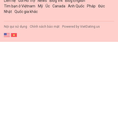
Liên hệ
Gói Hổ Trợ
News
Blog VN
Blog English
Tìm bạn ở Việtnam
Mỹ
Úc
Canada
Anh Quốc
Pháp
Đức
Nhật
Quốc gia khác
Nội qui sử dụng
Chính sách bảo mật
Powered by
VietDating.us